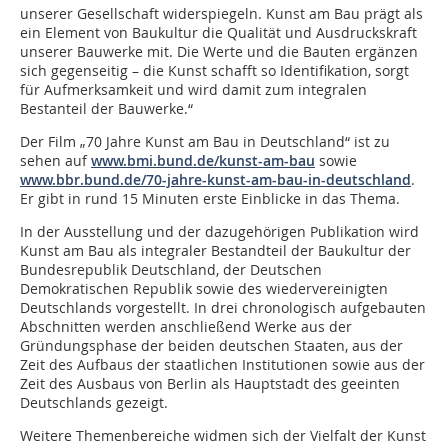
unserer Gesellschaft widerspiegeln. Kunst am Bau prägt als
ein Element von Baukultur die Qualität und Ausdruckskraft
unserer Bauwerke mit. Die Werte und die Bauten ergänzen
sich gegenseitig – die Kunst schafft so Identifikation, sorgt
für Aufmerksamkeit und wird damit zum integralen
Bestanteil der Bauwerke.“
Der Film „70 Jahre Kunst am Bau in Deutschland“ ist zu
sehen auf
www.bmi.bund.de/kunst-am-bau
sowie
www.bbr.bund.de/70-jahre-kunst-am-bau-in-deutschland
.
Er gibt in rund 15 Minuten erste Einblicke in das Thema.
In der Ausstellung und der dazugehörigen Publikation wird
Kunst am Bau als integraler Bestandteil der Baukultur der
Bundesrepublik Deutschland, der Deutschen
Demokratischen Republik sowie des wiedervereinigten
Deutschlands vorgestellt. In drei chronologisch aufgebauten
Abschnitten werden anschließend Werke aus der
Gründungsphase der beiden deutschen Staaten, aus der
Zeit des Aufbaus der staatlichen Institutionen sowie aus der
Zeit des Ausbaus von Berlin als Hauptstadt des geeinten
Deutschlands gezeigt.
Weitere Themenbereiche widmen sich der Vielfalt der Kunst