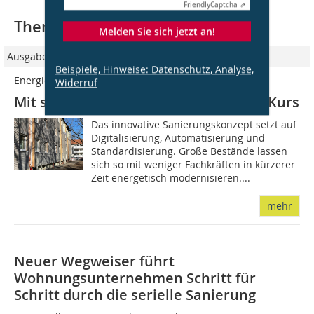
Friendly
Captcha ⇗
Thematisch passende Artikel:
Melden Sie sich jetzt an!
Ausgabe 09/2024
Beispiele, Hinweise: Datenschutz, Analyse,
Energiesprong-Prinzip
Widerruf
Mit serieller Sanierung schneller auf Kurs
Das innovative Sanierungskonzept setzt auf
Digitalisierung, Automatisierung und
Standardisierung. Große Bestände lassen
sich so mit weniger Fachkräften in kürzerer
Zeit energetisch modernisieren....
mehr
Neuer Wegweiser führt
Wohnungsunternehmen Schritt für
Schritt durch die serielle Sanierung