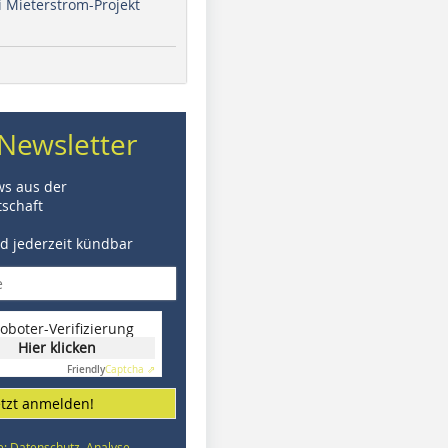
i Mieterstrom-Projekt
Newsletter
ws aus der
schaft
nd jederzeit kündbar
oboter-Verifizierung
Hier klicken
Friendly
Captcha ⇗
etzt anmelden!
e: Datenschutz, Analyse,