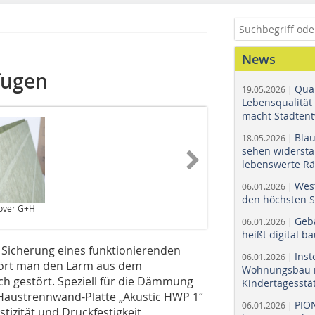
News
fugen
Quar
19.05.2026 |
Lebensqualität 
macht Stadtent
Bla
18.05.2026 |
sehen widerst
lebenswerte R
Wes
06.01.2026 |
den höchsten 
sover G+H
Geb
06.01.2026 |
heißt digital b
Sicherung eines funktionierenden
Ins
06.01.2026 |
Hört man den Lärm aus dem
Wohnungsbau r
h gestört. Speziell für die Dämmung
Kindertagesstä
Haustrennwand-Platte „Akustic HWP 1“
PIO
06.01.2026 |
stizität und Druckfestigkeit