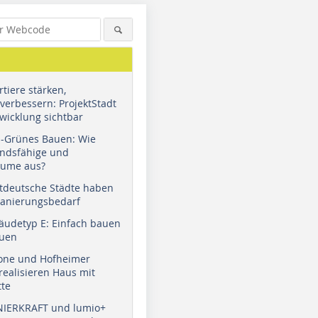
tiere stärken,
verbessern: ProjektStadt
wicklung sichtbar
u-Grünes Bauen: Wie
andsfähige und
äume aus?
tdeutsche Städte haben
Sanierungsbedarf
äudetyp E: Einfach bauen
auen
tone und Hofheimer
ealisieren Haus mit
tte
NIERKRAFT und lumio+