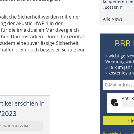
kooperieren be
„Zossen I“
alische Sicherheit werden mit einer
Alle News
ung der Akustic HWP 1 in der
ür die im aktuellen Marktvergleich
ischen Dämmstärken. Durch horizontal
BBB 
 zudem eine zuverlässige Sicherheit
affen – ein noch besserer Schutz vor
» wichtige Ne
Wohnungswirt
» 18 x im Jahr
» kostenlos u
Anti-R
tikel erschien in
/2023
» J
rt: WOHNUNGSBAU
Beispiele, Hinweis