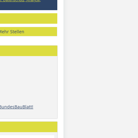
Mehr Stellen
 BundesBauBlatt!