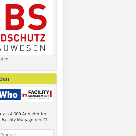
aten
nden
 als 4.000 Anbieter im
 Facility Management"!