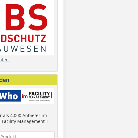
aten
nden
 als 4.000 Anbieter im
 Facility Management"!