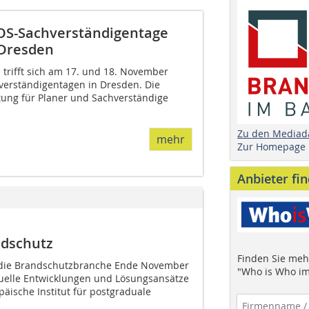
POS-Sachverständigentage
 Dresden
trifft sich am 17. und 18. November
verständigentagen in Dresden. Die
ltung für Planer und Sachverständige
Zu den Mediad
mehr
Zur Homepage
Anbieter fi
ndschutz
Finden Sie mehr
ich die Brandschutzbranche Ende November
"Who is Who im
uelle Entwicklungen und Lösungsansätze
päische Institut für postgraduale