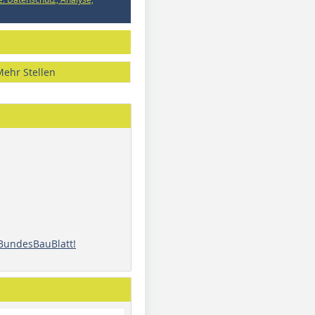
Mehr Stellen
 BundesBauBlatt!