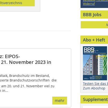
ltsverzeichnis
Widerruf
BBB Jobs
Abo + Heft
: EIPOS-
 21. November 2023 in
ltaik, Brandschutz im Bestand,
sierte Brandschutzvorschriften  die
Testen Sie das
 am 20. und 21. November viel zu
Zum Aboshop
in...
Supplement
mehr