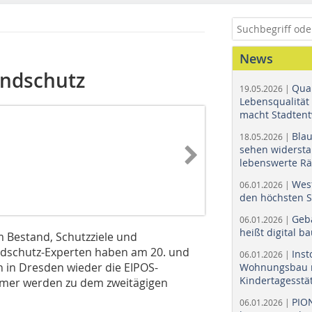
News
andschutz
Quar
19.05.2026 |
Lebensqualität 
macht Stadtent
Bla
18.05.2026 |
sehen widerst
lebenswerte R
Wes
06.01.2026 |
den höchsten 
Geb
06.01.2026 |
heißt digital b
m Bestand, Schutzziele und
andschutz-Experten haben am 20. und
Ins
06.01.2026 |
 in Dresden wieder die EIPOS-
Wohnungsbau r
Kindertagesstä
hmer werden zu dem zweitägigen
PIO
06.01.2026 |