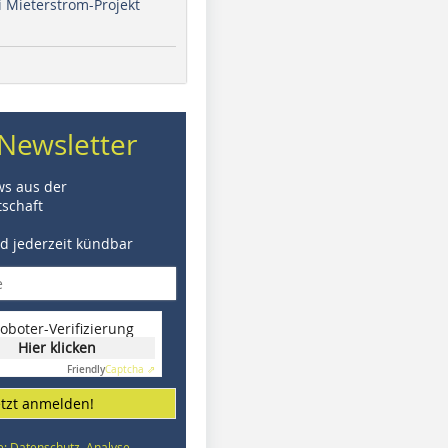
i Mieterstrom-Projekt
Newsletter
ws aus der
schaft
nd jederzeit kündbar
oboter-Verifizierung
Hier klicken
Friendly
Captcha ⇗
etzt anmelden!
e: Datenschutz, Analyse,