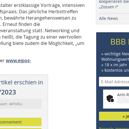
kooperieren be
lter erstklassige Vorträge, intensiven
„Zossen I“
fspraxis. Das jährliche Herbsttreffen
ern, bewährte Herangehensweisen zu
Alle News
 Erneut finden die
everanstaltung statt. Networking und
heißt, die Tagung zu einer wertvollen
BBB 
llung biete zudem die Möglichkeit, „um
» wichtige Ne
Wohnungswirt
ter
www.eipos-
» 18 x im Jahr
» kostenlos u
tikel erschien in
/2023
Anti-R
ssort: AKTUELL
» J
bonnement
Beispiele, Hinweis