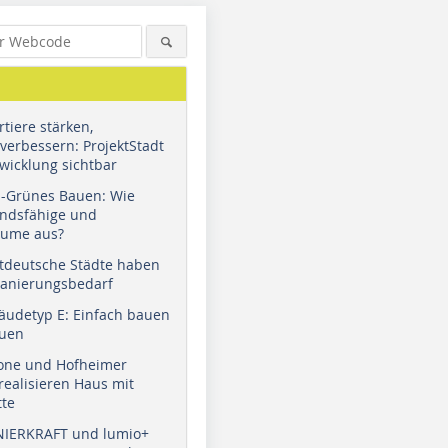
tiere stärken,
verbessern: ProjektStadt
wicklung sichtbar
u-Grünes Bauen: Wie
andsfähige und
äume aus?
tdeutsche Städte haben
Sanierungsbedarf
äudetyp E: Einfach bauen
auen
tone und Hofheimer
ealisieren Haus mit
tte
NIERKRAFT und lumio+