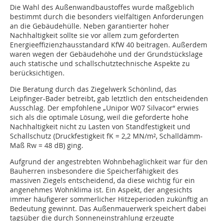
Die Wahl des Außenwandbaustoffes wurde maßgeblich
bestimmt durch die besonders vielfältigen Anforderungen
an die Gebäudehülle. Neben garantierter hoher
Nachhaltigkeit sollte sie vor allem zum geforderten
Energieeffizienzhausstandard KfW 40 beitragen. Außerdem
waren wegen der Gebäudehöhe und der Grundstückslage
auch statische und schallschutztechnische Aspekte zu
berücksichtigen.
Die Beratung durch das Ziegelwerk Schönlind, das
Leipfinger-Bader betreibt, gab letztlich den entscheidenden
Ausschlag. Der empfohlene „Unipor W07 Silvacor“ erwies
sich als die optimale Lösung, weil die geforderte hohe
Nachhaltigkeit nicht zu Lasten von Standfestigkeit und
Schallschutz (Druckfestigkeit fK = 2,2 MN/m², Schalldämm-
Maß Rw = 48 dB) ging.
Aufgrund der angestrebten Wohnbehaglichkeit war für den
Bauherren insbesondere die Speicherfähigkeit des
massiven Ziegels entscheidend, da diese wichtig für ein
angenehmes Wohnklima ist. Ein Aspekt, der angesichts
immer häufigerer sommerlicher Hitzeperioden zukünftig an
Bedeutung gewinnt. Das Außenmauerwerk speichert dabei
tagsüber die durch Sonneneinstrahlung erzeugte