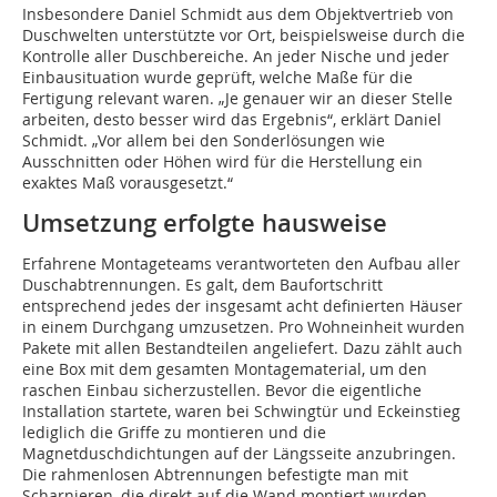
Insbesondere Daniel Schmidt aus dem Objektvertrieb von
Duschwelten unterstützte vor Ort, beispielsweise durch die
Kontrolle aller Duschbereiche. An jeder Nische und jeder
Einbausituation wurde geprüft, welche Maße für die
Fertigung relevant waren. „Je genauer wir an dieser Stelle
arbeiten, desto besser wird das Ergebnis“, erklärt Daniel
Schmidt. „Vor allem bei den Sonderlösungen wie
Ausschnitten oder Höhen wird für die Herstellung ein
exaktes Maß vorausgesetzt.“
Umsetzung erfolgte hausweise
Erfahrene Montageteams verantworteten den Aufbau aller
Duschabtrennungen. Es galt, dem Baufortschritt
entsprechend jedes der insgesamt acht definierten Häuser
in einem Durchgang umzusetzen. Pro Wohneinheit wurden
Pakete mit allen Bestandteilen angeliefert. Dazu zählt auch
eine Box mit dem gesamten Montagematerial, um den
raschen Einbau sicherzustellen. Bevor die eigentliche
Installation startete, waren bei Schwingtür und Eckeinstieg
lediglich die Griffe zu montieren und die
Magnetduschdichtungen auf der Längsseite anzubringen.
Die rahmenlosen Abtrennungen befestigte man mit
Scharnieren, die direkt auf die Wand montiert wurden.