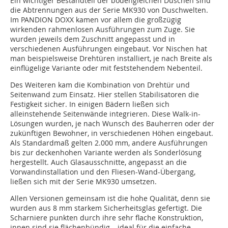
Ein wichtiger Bestandteil der bodengleichen Duschen sind
die Abtrennungen aus der Serie MK930 von Duschwelten.
Im PANDION DOXX kamen vor allem die großzügig
wirkenden rahmenlosen Ausführungen zum Zuge. Sie
wurden jeweils dem Zuschnitt angepasst und in
verschiedenen Ausführungen eingebaut. Vor Nischen hat
man beispielsweise Drehtüren installiert, je nach Breite als
einflügelige Variante oder mit feststehendem Nebenteil.
Des Weiteren kam die Kombination von Drehtür und
Seitenwand zum Einsatz. Hier stellen Stabilisatoren die
Festigkeit sicher. In einigen Bädern ließen sich
alleinstehende Seitenwände integrieren. Diese Walk-in-
Lösungen wurden, je nach Wunsch des Bauherren oder der
zukünftigen Bewohner, in verschiedenen Höhen eingebaut.
Als Standardmaß gelten 2.000 mm, andere Ausführungen
bis zur deckenhohen Variante werden als Sonderlösung
hergestellt. Auch Glasausschnitte, angepasst an die
Vorwandinstallation und den Fliesen-Wand-Übergang,
ließen sich mit der Serie MK930 umsetzen.
Allen Versionen gemeinsam ist die hohe Qualität, denn sie
wurden aus 8 mm starkem Sicherheitsglas gefertigt. Die
Scharniere punkten durch ihre sehr flache Konstruktion,
innen sind sie flächenbündig – ideal für die einfache