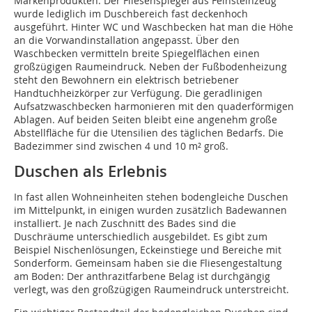
Markenprodukten. Der Fliesenspiegel aus Feinsteinzeug
wurde lediglich im Duschbereich fast deckenhoch
ausgeführt. Hinter WC und Waschbecken hat man die Höhe
an die Vorwandinstallation angepasst. Über den
Waschbecken vermitteln breite Spiegelflächen einen
großzügigen Raumeindruck. Neben der Fußbodenheizung
steht den Bewohnern ein elektrisch betriebener
Handtuchheizkörper zur Verfügung. Die geradlinigen
Aufsatzwaschbecken harmonieren mit den quaderförmigen
Ablagen. Auf beiden Seiten bleibt eine angenehm große
Abstellfläche für die Utensilien des täglichen Bedarfs. Die
Badezimmer sind zwischen 4 und 10 m² groß.
Duschen als Erlebnis
In fast allen Wohneinheiten stehen bodengleiche Duschen
im Mittelpunkt, in einigen wurden zusätzlich Badewannen
installiert. Je nach Zuschnitt des Bades sind die
Duschräume unterschiedlich ausgebildet. Es gibt zum
Beispiel Nischenlösungen, Eckeinstiege und Bereiche mit
Sonderform. Gemeinsam haben sie die Fliesengestaltung
am Boden: Der anthrazitfarbene Belag ist durchgängig
verlegt, was den großzügigen Raumeindruck unterstreicht.