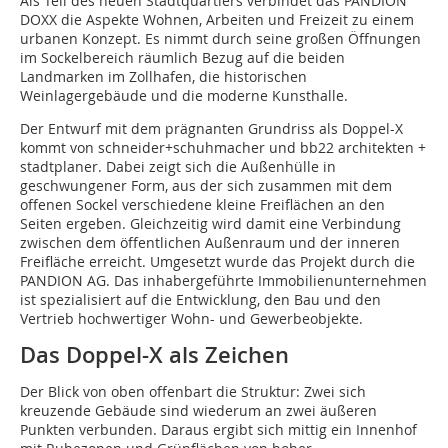
Als Teil des neuen Stadtquartiers verbindet das PANDION
DOXX die Aspekte Wohnen, Arbeiten und Freizeit zu einem
urbanen Konzept. Es nimmt durch seine großen Öffnungen
im Sockelbereich räumlich Bezug auf die beiden
Landmarken im Zollhafen, die historischen
Weinlagergebäude und die moderne Kunsthalle.
Der Entwurf mit dem prägnanten Grundriss als Doppel-X
kommt von schneider+schuhmacher und bb22 architekten +
stadtplaner. Dabei zeigt sich die Außenhülle in
geschwungener Form, aus der sich zusammen mit dem
offenen Sockel verschiedene kleine Freiflächen an den
Seiten ergeben. Gleichzeitig wird damit eine Verbindung
zwischen dem öffentlichen Außenraum und der inneren
Freifläche erreicht. Umgesetzt wurde das Projekt durch die
PANDION AG. Das inhabergeführte Immobilienunternehmen
ist spezialisiert auf die Entwicklung, den Bau und den
Vertrieb hochwertiger Wohn- und Gewerbeobjekte.
Das Doppel-X als Zeichen
Der Blick von oben offenbart die Struktur: Zwei sich
kreuzende Gebäude sind wiederum an zwei äußeren
Punkten verbunden. Daraus ergibt sich mittig ein Innenhof