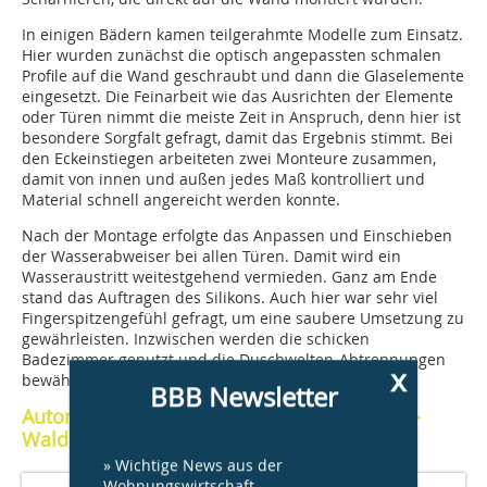
In einigen Bädern kamen teilgerahmte Modelle zum Einsatz.
Hier wurden zunächst die optisch angepassten schmalen
Profile auf die Wand geschraubt und dann die Glaselemente
eingesetzt. Die Feinarbeit wie das Ausrichten der Elemente
oder Türen nimmt die meiste Zeit in Anspruch, denn hier ist
besondere Sorgfalt gefragt, damit das Ergebnis stimmt. Bei
den Eckeinstiegen arbeiteten zwei Monteure zusammen,
damit von innen und außen jedes Maß kontrolliert und
Material schnell angereicht werden konnte.
Nach der Montage erfolgte das Anpassen und Einschieben
der Wasserabweiser bei allen Türen. Damit wird ein
Wasseraustritt weitestgehend vermieden. Ganz am Ende
stand das Auftragen des Silikons. Auch hier war sehr viel
Fingerspitzengefühl gefragt, um eine saubere Umsetzung zu
gewährleisten. Inzwischen werden die schicken
Badezimmer genutzt und die Duschwelten-Abtrennungen
x
bewähren sich im Alltag der Bewohner.
BBB Newsletter
Autorin: Marion Paul, Fachjournalistin, Last-
Waldecker PR, Osnabrück
» Wichtige News aus der
Wohnungswirtschaft