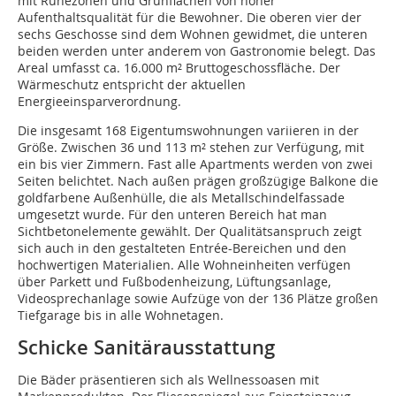
mit Ruhezonen und Grünflächen von hoher
Aufenthaltsqualität für die Bewohner. Die oberen vier der
sechs Geschosse sind dem Wohnen gewidmet, die unteren
beiden werden unter anderem von Gastronomie belegt. Das
Areal umfasst ca. 16.000 m² Bruttogeschossfläche. Der
Wärmeschutz entspricht der aktuellen
Energieeinsparverordnung.
Die insgesamt 168 Eigentumswohnungen variieren in der
Größe. Zwischen 36 und 113 m² stehen zur Verfügung, mit
ein bis vier Zimmern. Fast alle Apartments werden von zwei
Seiten belichtet. Nach außen prägen großzügige Balkone die
goldfarbene Außenhülle, die als Metallschindelfassade
umgesetzt wurde. Für den unteren Bereich hat man
Sichtbetonelemente gewählt. Der Qualitätsanspruch zeigt
sich auch in den gestalteten Entrée-Bereichen und den
hochwertigen Materialien. Alle Wohneinheiten verfügen
über Parkett und Fußbodenheizung, Lüftungsanlage,
Videosprechanlage sowie Aufzüge von der 136 Plätze großen
Tiefgarage bis in alle Wohnetagen.
Schicke Sanitärausstattung
Die Bäder präsentieren sich als Wellnessoasen mit