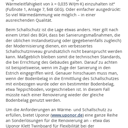
Wärmeleitfähigkeit von λ = 0,035 W/(m·K) einzuhalten ist“
(Fußnote 1, Anlage 7, §48 GEG). Oder einfacher ausgedrückt:
So viel Wärmedämmung wie möglich – in einer
ausreichenden Qualität.
Beim Schallschutz ist die Lage etwas anders. Hier gilt nach
einem Urteil des BGH, dass bei Sanierungsmaßnahmen, die
der üblichen Instandsetzung oder (gegebenenfalls zugleich)
der Modernisierung dienen, ein verbessertes
Schallschutzniveau grundsätzlich nicht beansprucht werden
kann. Maßgeblich bleiben somit die technischen Standards,
die bei Errichtung des Gebäudes galten. Darauf zu achten
ist beispielsweise, wenn im Zuge der Sanierung in den
Estrich eingegriffen wird. Genauer hinschauen muss man,
wenn der Bodenbelag in die Ermittlung des Schallschutzes
mit einbezogen wurde oder ein bestimmter Bodenbelag,
etwa Teppichboden, vorgeschrieben ist. In diesem Fall
müsste nach einer Renovierung wieder der gleiche
Bodenbelag genutzt werden.
Um die Anforderungen an Wärme- und Schallschutz zu
erfüllen, bietet Uponor (
www.uponor.de
) eine ganze Reihe
an Sonderlösungen für die Renovierung an – etwa das
Uponor Klett Twinboard für Flexibilität bei der