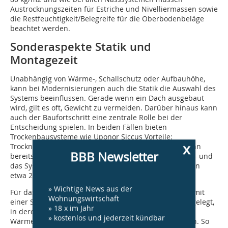
Austrocknungszeiten für Estriche und Nivelliermassen sowie
die Restfeuchtigkeit/Belegreife für die Oberbodenbeläge
beachtet werden.
Sonderaspekte Statik und
Montagezeit
Unabhängig von Wärme-, Schallschutz oder Aufbauhöhe,
kann bei Modernisierungen auch die Statik die Auswahl des
Systems beeinflussen. Gerade wenn ein Dach ausgebaut
wird, gilt es oft, Gewicht zu vermeiden. Darüber hinaus kann
auch der Baufortschritt eine zentrale Rolle bei der
Entscheidung spielen. In beiden Fällen bieten
Trockenbausysteme wie Uponor Siccus Vorteile:
x
Trocknungszeiten entfallen – der Oberbodenbelag kann
BBB Newsletter
bereits drei Tage nach der Systemverlegung erfolgen – und
das System punktet mit einem niedrigeren Gewicht von
etwa 25 kg/m².
» Wichtige News aus der
Für das Siccus System wird eine Trockenestrichplatte mit
Wohnungswirtschaft
einer Stärke von 18 bis 23 mm auf eine Systemplatte gelegt,
» 18 x im Jahr
in deren Aussparungen die Rohre verlegt sind. Die
» kostenlos und jederzeit kündbar
Wärmeleitung nach oben erfolgt durch Aluleitlamellen. So