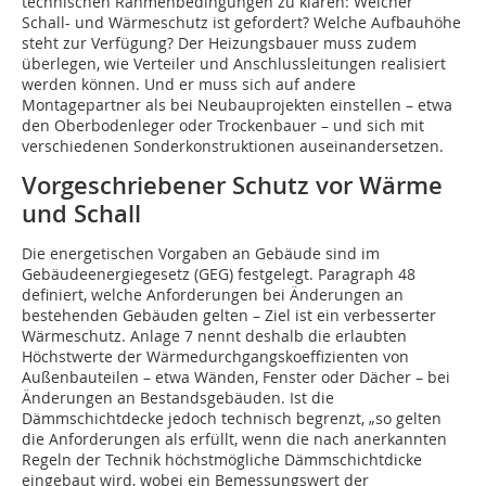
technischen Rahmenbedingungen zu klären: Welcher
Schall- und Wärmeschutz ist gefordert? Welche Aufbauhöhe
steht zur Verfügung? Der Heizungsbauer muss zudem
überlegen, wie Verteiler und Anschlussleitungen realisiert
werden können. Und er muss sich auf andere
Montagepartner als bei Neubauprojekten einstellen – etwa
den Oberbodenleger oder Trockenbauer – und sich mit
verschiedenen Sonderkonstruktionen auseinandersetzen.
Vorgeschriebener Schutz vor Wärme
und Schall
Die energetischen Vorgaben an Gebäude sind im
Gebäudeenergiegesetz (GEG) festgelegt. Paragraph 48
definiert, welche Anforderungen bei Änderungen an
bestehenden Gebäuden gelten – Ziel ist ein verbesserter
Wärmeschutz. Anlage 7 nennt deshalb die erlaubten
Höchstwerte der Wärmedurchgangskoeffizienten von
Außenbauteilen – etwa Wänden, Fenster oder Dächer – bei
Änderungen an Bestandsgebäuden. Ist die
Dämmschichtdecke jedoch technisch begrenzt, „so gelten
die Anforderungen als erfüllt, wenn die nach anerkannten
Regeln der Technik höchstmögliche Dämmschichtdicke
eingebaut wird, wobei ein Bemessungswert der