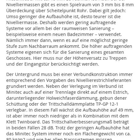
Nivelliermassen gibt es einen Spielraum von 3 mm bis 8 mm
Überdeckung über Scheitelpunkt Rohr. Dabei gilt jedoch:
Umso geringer die Aufbauhöhe ist, desto teurer ist die
Nivelliermasse. Deshalb werden gering auftragende
Systeme vor allem bei der raumweisen Sanierung –
beispielsweise einem neuen Badezimmer – verwendet.
Nämlich immer dann, wenn es auf eine möglichst geringe
Stufe zum Nachbarraum ankommt. Die höher auftragenden
Systeme eigenen sich für die Sanierung eines gesamten
Geschosses. Hier muss nur der Höhenversatz zu Treppen
und der Eingangstür berücksichtigt werden.
Der Untergrund muss bei einer Verbundkonstruktion immer
entsprechend den Vorgaben des Nivellierestrichlieferanten
grundiert werden. Neben der Verlegung im Verbund ist
Minitec auch auf einer Trennlage direkt auf einem Estrich,
darunterliegender Holweichfaserdämmung, gebun dener
Schüttung oder der Trittschalldämmplatte TP-GP 12-1
verlegbar. In diesem Fall wächst die Aufbauhöhe auf 49 mm,
ist aber immer noch niedriger als in Kombination mit dem
Klett Twinboard. Das Trittschallverbesserungsmaß beträgt
in beiden Fällen 28 dB. Trotz der geringen Aufbauhöhe hat
das Minitec System immer noch ein Flächengewicht von ca.
80 kg/m2 und wie bei allen Nasssystemen müssen