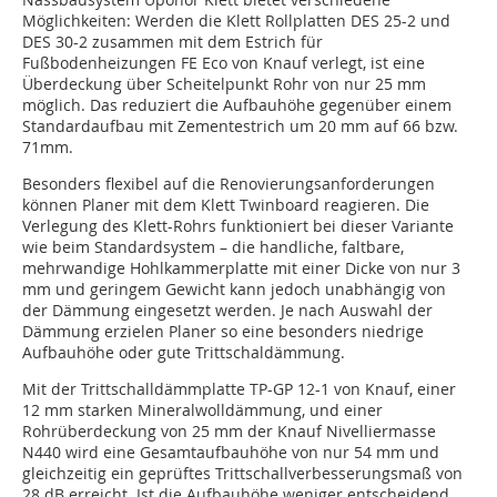
Möglichkeiten: Werden die Klett Rollplatten DES 25-2 und
DES 30-2 zusammen mit dem Estrich für
Fußbodenheizungen FE Eco von Knauf verlegt, ist eine
Überdeckung über Scheitelpunkt Rohr von nur 25 mm
möglich. Das reduziert die Aufbauhöhe gegenüber einem
Standardaufbau mit Zementestrich um 20 mm auf 66 bzw.
71mm.
Besonders flexibel auf die Renovierungsanforderungen
können Planer mit dem Klett Twinboard reagieren. Die
Verlegung des Klett-Rohrs funktioniert bei dieser Variante
wie beim Standardsystem – die handliche, faltbare,
mehrwandige Hohlkammerplatte mit einer Dicke von nur 3
mm und geringem Gewicht kann jedoch unabhängig von
der Dämmung eingesetzt werden. Je nach Auswahl der
Dämmung erzielen Planer so eine besonders niedrige
Aufbauhöhe oder gute Trittschaldämmung.
Mit der Trittschalldämmplatte TP-GP 12-1 von Knauf, einer
12 mm starken Mineralwolldämmung, und einer
Rohrüberdeckung von 25 mm der Knauf Nivelliermasse
N440 wird eine Gesamtaufbauhöhe von nur 54 mm und
gleichzeitig ein geprüftes Trittschallverbesserungsmaß von
28 dB erreicht. Ist die Aufbauhöhe weniger entscheidend