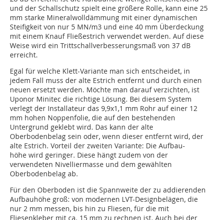
und der Schallschutz spielt eine größere Rolle, kann eine 25
mm starke Mineralwolldämmung mit einer dynamischen
Steifigkeit von nur 5 MN/m3 und eine 40 mm Überdeckung
mit einem Knauf Fließestrich verwendet werden. Auf diese
Weise wird ein Trittschallverbesserungsmaß von 37 dB
erreicht.
Egal für welche Klett-Variante man sich entscheidet, in
jedem Fall muss der alte Estrich entfernt und durch einen
neuen ersetzt werden. Möchte man darauf verzichten, ist
Uponor Minitec die richtige Lösung. Bei diesem System
verlegt der Installateur das 9,9x1,1 mm Rohr auf einer 12
mm hohen Noppenfolie, die auf den bestehenden
Untergrund geklebt wird. Das kann der alte
Oberbodenbelag sein oder, wenn dieser entfernt wird, der
alte Estrich. Vorteil der zweiten Variante: Die Aufbau-
höhe wird geringer. Diese hängt zudem von der
verwendeten Nivelliermasse und dem gewählten
Oberbodenbelag ab.
Für den Oberboden ist die Spannweite der zu addierenden
Aufbauhöhe groß: von modernen LVT-Designbelägen, die
nur 2 mm messen, bis hin zu Fliesen, für die mit
Fliesenkleber mit ca. 15 mm zu rechnen ist. Auch bei der