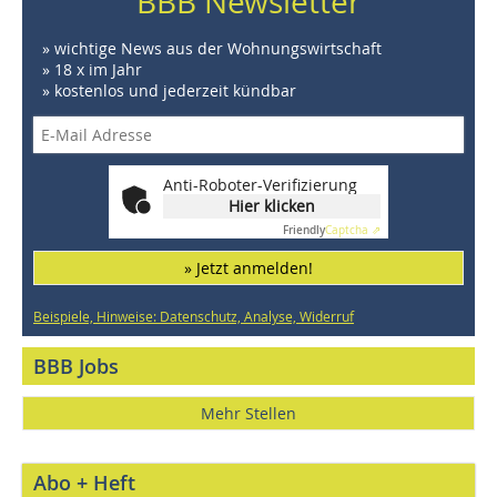
BBB Newsletter
» wichtige News aus der Wohnungswirtschaft
» 18 x im Jahr
» kostenlos und jederzeit kündbar
Anti-Roboter-Verifizierung
Hier klicken
Friendly
Captcha ⇗
» Jetzt anmelden!
Beispiele, Hinweise: Datenschutz, Analyse, Widerruf
BBB Jobs
Mehr Stellen
Abo + Heft