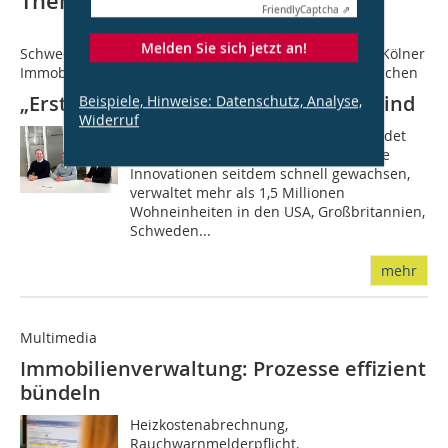
Thematisch passende Artikel:
Friendly
Captcha ⇗
Melden Sie sich jetzt an!
Schwedische Ovedo-Gruppe übernimmt Mehrheit an Kölner
Immobilienverwalter und will deutschen Markt aufmischen
„Erste Hausverwaltung“ mit Rückenwind
Beispiele, Hinweise: Datenschutz, Analyse,
Widerruf
Odevo (www.odevo.com), 2019 gegründet
und mit dem Fokus auf technologische
Innovationen seitdem schnell gewachsen,
verwaltet mehr als 1,5 Millionen
Wohneinheiten in den USA, Großbritannien,
Schweden...
mehr
Multimedia
Immobilienverwaltung: Prozesse effizient
bündeln
Heizkostenabrechnung,
Rauchwarnmelderpflicht,