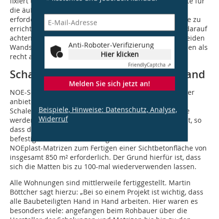
fixiert und die Dämmung wurde eingebracht. Sie diente für
die äußere Wand als eine Schalungsseite. Nun war es
erforderlich, die zweite mit der darauf fixierten Matrize zu
errichten. Hierbei musste das Baustellenteam genau darauf
achten, dass die Fenster- und Türaussparungen auf beiden
Anti-Roboter-Verifizierung
Wandscheiben deckungsgleich waren, was sich zuweilen als
Hier klicken
recht anspruchsvoll erwies.
Friendly
Captcha ⇗
Schalung und Matrize aus einer Hand
Melden Sie sich jetzt an!
NOE-Schaltechnik ist der einzige Matrizenhersteller, der
anbietet, die Matrizen direkt ab Werk auf den eigenen
Beispiele, Hinweise: Datenschutz, Analyse,
Schalelementen zu befestigen. Als zusätzlicher Service
Widerruf
werden die Matrizen außerdem auf Holztafeln verklebt, so
dass diese vor Ort direkt auf allen Schalungssystemen
befestigt werden können. Insgesamt waren nur 65 m²
NOEplast-Matrizen zum Fertigen einer Sichtbetonfläche von
insgesamt 850 m² erforderlich. Der Grund hierfür ist, dass
sich die Matten bis zu 100-mal wiederverwenden lassen.
Alle Wohnungen sind mittlerweile fertiggestellt. Martin
Böttcher sagt hierzu: „Bei so einem Projekt ist wichtig, dass
alle Baubeteiligten Hand in Hand arbeiten. Hier waren es
besonders viele: angefangen beim Rohbauer über die