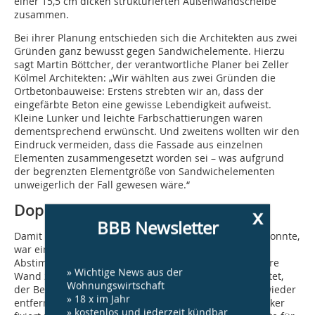
einer 15,5 cm dicken strukturierten Außenwandscheibe
zusammen.
Bei ihrer Planung entschieden sich die Architekten aus zwei
Gründen ganz bewusst gegen Sandwichelemente. Hierzu
sagt Martin Böttcher, der verantwortliche Planer bei Zeller
Kölmel Architekten: „Wir wählten aus zwei Gründen die
Ortbetonbauweise: Erstens strebten wir an, dass der
eingefärbte Beton eine gewisse Lebendigkeit aufweist.
Kleine Lunker und leichte Farbschattierungen waren
dementsprechend erwünscht. Und zweitens wollten wir den
Eindruck vermeiden, dass die Fassade aus einzelnen
Elementen zusammengesetzt worden sei – was aufgrund
der begrenzten Elementgröße von Sandwichelementen
unweigerlich der Fall gewesen wäre.“
Doppelter Schalungsbau
x
BBB Newsletter
Damit dieser Gestaltungsanspruch realisiert werden konnte,
war eine äußerst präzise Planung und koordinierte
Abstimmung der Beteiligten erforderlich. Um die innere
» Wichtige News aus der
Wand zu bauen, musste zunächst die Schalung errichtet,
Wohnungswirtschaft
der Beton eingefüllt und anschließend die Schalung wieder
» 18 x im Jahr
entfernt werden. Anschließend wurden die Thermoanker
» kostenlos und jederzeit kündbar