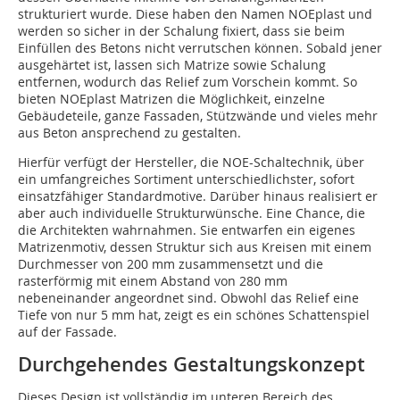
strukturiert wurde. Diese haben den Namen NOEplast und
werden so sicher in der Schalung fixiert, dass sie beim
Einfüllen des Betons nicht verrutschen können. Sobald jener
ausgehärtet ist, lassen sich Matrize sowie Schalung
entfernen, wodurch das Relief zum Vorschein kommt. So
bieten NOEplast Matrizen die Möglichkeit, einzelne
Gebäudeteile, ganze Fassaden, Stützwände und vieles mehr
aus Beton ansprechend zu gestalten.
Hierfür verfügt der Hersteller, die NOE-Schaltechnik, über
ein umfangreiches Sortiment unterschiedlichster, sofort
einsatzfähiger Standardmotive. Darüber hinaus realisiert er
aber auch individuelle Strukturwünsche. Eine Chance, die
die Architekten wahrnahmen. Sie entwarfen ein eigenes
Matrizenmotiv, dessen Struktur sich aus Kreisen mit einem
Durchmesser von 200 mm zusammensetzt und die
rasterförmig mit einem Abstand von 280 mm
nebeneinander angeordnet sind. Obwohl das Relief eine
Tiefe von nur 5 mm hat, zeigt es ein schönes Schattenspiel
auf der Fassade.
Durchgehendes Gestaltungskonzept
Dieses Design ist vollständig im unteren Bereich des