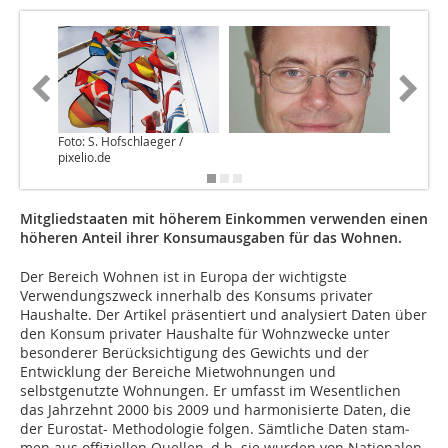
Foto: S. Hofschlaeger /
Foto: dux
pixelio.de
Mitgliedstaaten mit höherem Einkommen verwenden einen
höheren Anteil ihrer Konsumausgaben für das Wohnen.
Der Bereich Wohnen ist in Europa der wichtigste
Verwendungszweck innerhalb des Konsums privater
Haushalte. Der Artikel präsentiert und analysiert Daten über
den Konsum privater Haushalte für Wohnzwecke unter
besonderer Berücksichtigung des Gewichts und der
Entwicklung der Bereiche Mietwohnungen und
selbstgenutzte Wohnungen. Er umfasst im Wesentlichen
das Jahrzehnt 2000 bis 2009 und harmonisierte Da­­ten, die
der Eurostat- Methodologie folgen. Sämtliche Da­­ten stam­­
men aus offiziellen Quellen, d.h. sie wurden von Nationalen