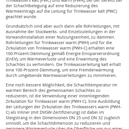
Trinkwassers kalt (PWC) und warm (PWH), bei der bereits bei
der Schachtbelegung auf eine Reduzierung des
Wärmeeintrags auf die Leitung für Trinkwasser kalt (PWC)
geachtet wurde.
Grundsätzlich sind aber auch dann alle Rohrleitungen, mit
Ausnahme der Stockwerks- und Einzelzuleitungen in der
Vorwandinstallation einer Nutzungseinheit, zu dämmen.
Rohrleitungen für Trinkwasser warm (PWH) und für die
Zirkulation von Trinkwasser warm (PWH-C) erhalten eine
100-Prozent-Dämmung gemäß Energie-Einsparverordnung
(EnEV), um Wärmeverluste und eine Erwärmung des
Schachtes zu verhindern. Die Trinkwasserleitung kalt erhält
eine 100-Prozent-Dämmung, um eine Fremderwärmung
durch umgebende Warmwasserleitungen zu minimieren.
Eine noch bessere Möglichkeit, die Schach­t­temperatur im
warmen Bereich des gemeinsamen Schachtes zu
reduzieren, ist die Verwendung einer innenliegenden
Zirkulation für Trinkwasser warm (PWH-C). Eine Ausbildung
der Leitungen der Zirkulation des Trinkwassers warm (PWH-
C) als Inliner (mit DVGW-Zertifizierung) ist dabei im
Steigstrang in den Dimensionen DN 25 und DN 32 zugleich
sinnvoll, um die Schachtdimension zu reduzieren und
geringere Wärmeverluste über die Oberfläche von nur einer