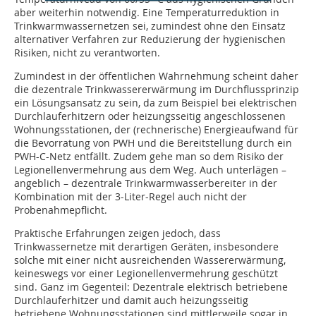
aber weiterhin notwendig. Eine Temperaturreduktion in
Trinkwarmwassernetzen sei, zumindest ohne den Einsatz
alternativer Verfahren zur Reduzierung der hygienischen
Risiken, nicht zu verantworten.
Zumindest in der öffentlichen Wahrnehmung scheint daher
die dezentrale Trinkwassererwärmung im Durchflussprinzip
ein Lösungsansatz zu sein, da zum Beispiel bei elektrischen
Durchlauferhitzern oder heizungsseitig angeschlossenen
Wohnungsstationen, der (rechnerische) Energieaufwand für
die Bevorratung von PWH und die Bereitstellung durch ein
PWH-C-Netz entfällt. Zudem gehe man so dem Risiko der
Legionellenvermehrung aus dem Weg. Auch unterlägen –
angeblich – dezentrale Trinkwarmwasserbereiter in der
Kombination mit der 3-Liter-Regel auch nicht der
Probenahmepflicht.
Praktische Erfahrungen zeigen jedoch, dass
Trinkwassernetze mit derartigen Geräten, insbesondere
solche mit einer nicht ausreichenden Wassererwärmung,
keineswegs vor einer Legionellenvermehrung geschützt
sind. Ganz im Gegenteil: Dezentrale elektrisch betriebene
Durchlauferhitzer und damit auch heizungsseitig
betriebene Wohnungsstationen sind mittlerweile sogar in