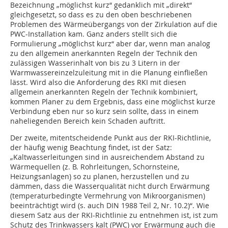
Bezeichnung „möglichst kurz“ gedanklich mit „direkt“
gleichgesetzt, so dass es zu den oben beschriebenen
Problemen des Wärmeübergangs von der Zirkulation auf die
PWC-Installation kam. Ganz anders stellt sich die
Formulierung „möglichst kurz“ aber dar, wenn man analog
zu den allgemein anerkannten Regeln der Technik den
zulässigen Wasserinhalt von bis zu 3 Litern in der
Warmwassereinzelzuleitung mit in die Planung einfließen
lässt. Wird also die Anforderung des RKI mit diesen
allgemein anerkannten Regeln der Technik kombiniert,
kommen Planer zu dem Ergebnis, dass eine möglichst kurze
Verbindung eben nur so kurz sein sollte, dass in einem
naheliegenden Bereich kein Schaden auftritt.
Der zweite, mitentscheidende Punkt aus der RKI-Richtlinie,
der häufig wenig Beachtung findet, ist der Satz:
„Kaltwasserleitungen sind in ausreichendem Abstand zu
Wärmequellen (z. B. Rohrleitungen, Schornsteine,
Heizungsanlagen) so zu planen, herzustellen und zu
dämmen, dass die Wasserqualität nicht durch Erwärmung
(temperaturbedingte Vermehrung von Mikroorganismen)
beeinträchtigt wird (s. auch DIN 1988 Teil 2, Nr. 10.2)“. Wie
diesem Satz aus der RKI-Richtlinie zu entnehmen ist, ist zum
Schutz des Trinkwassers kalt (PWC) vor Erwärmung auch die