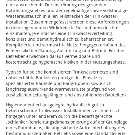
eine ausreichende Durchströmung des gesamten
Rohrleitungsnetzes und der regelmäßige sowie vollständige
Wasseraustausch in allen Teilstrecken der Trinkwasser-
Installation. Zusammengefasst werden diese Anforderungen
in dem sogenannten Wirkdreieck. Sie sind umso leichter
einzuhalten, je einfacher eine Trinkwasserverteilung
konzipiert und damit hydraulisch zu beherrschen ist.
Komplizierte und vermaschte Netze hingegen erhöhen das
Fehlerrisiko bei Planung, Ausführung und Betrieb. Für den
Betreiber erwachsen daraus vermeidbare und
kostenträchtige hygienische Risiken in der Nutzungsphase.
Typisch für solche komplizierten Trinkwassernetze sind
dabei erhöhte Baukosten (infolge des Einsatzes
spezialisierter Bauteile und Baugruppen) sowie sich
langfristig auswirkende Wärmeverluste (aufgrund von
zusätzlichen Leitungslängen und abstrahlenden Bauteilen).
Hygieneorientiert ausgelegte, hydraulisch gut zu
beherrschende Trinkwasser-Installationen zeichnen sich
hingegen unter anderem durch die bedarfsgerechte
„schlanke“ Rohrleitungsdimensionierung auf der Grundlage
eines Raumbuchs, die abgesicherte Aufrechterhaltung des
bestimmungsgemäßen Betriebs sowie eine standardisierte