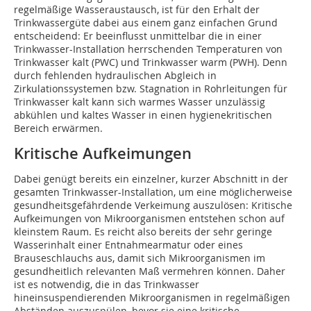
regelmäßige Wasseraustausch, ist für den Erhalt der
Trinkwassergüte dabei aus einem ganz einfachen Grund
entscheidend: Er beeinflusst unmittelbar die in einer
Trinkwasser-Installation herrschenden Temperaturen von
Trinkwasser kalt (PWC) und Trinkwasser warm (PWH). Denn
durch fehlenden hydraulischen Abgleich in
Zirkulationssystemen bzw. Stagnation in Rohrleitungen für
Trinkwasser kalt kann sich warmes Wasser unzulässig
abkühlen und kaltes Wasser in einen hygienekritischen
Bereich erwärmen.
Kritische Aufkeimungen
Dabei genügt bereits ein einzelner, kurzer Abschnitt in der
gesamten Trinkwasser-Installation, um eine möglicherweise
gesundheitsgefährdende Verkeimung auszulösen: Kritische
Aufkeimungen von Mikroorganismen entstehen schon auf
kleinstem Raum. Es reicht also bereits der sehr geringe
Wasserinhalt einer Entnahmearmatur oder eines
Brauseschlauchs aus, damit sich Mikroorganismen im
gesundheitlich relevanten Maß vermehren können. Daher
ist es notwendig, die in das Trinkwasser
hineinsuspendierenden Mikroorganismen in regelmäßigen
Abständen auszuspülen, bevor sie eine kritische