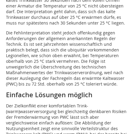
kaltes Trinkwasser 30 Sekunden nach dem vollen Öffnen
einer Armatur die Temperatur von 25 °C nicht übersteigen
darf. Die Interpretation geht dahin, dass sich das kalte
Trinkwasser durchaus auf über 25 °C erwärmen dürfe, es
muss nur spätestens nach 30 Sekunden unter 25 °C liegen.
Die Fehlinterpretation steht jedoch offenkundig gegen
Anforderungen der allgemein anerkannten Regeln der
Technik. Es ist seit Jahrzehnten wissenschaftlich und
praktisch belegt, dass sich die ubiquitär vorkommenden
Legionellen, wie schon oben erwähnt, bei Temperaturen
oberhalb von 25 °C stark vermehren. Die Folge ist
unweigerlich die Überschreitung des technischen
Maßnahmenwertes der Trinkwasserverordnung, weil nach
dieser Auslegung der Fachregeln das erwärmte Kaltwasser
(PWC) bis zu 72 Std. oberhalb von 25 °C toleriert würde.
Einfache Lösungen möglich
Der Zielkonflikt einer komfortablen Trink-
(warm)wasserversorgung bei gleichzeitig denkbaren Risiken
der Fremderwärmung von PWC lässt sich aber
vergleichsweise einfach auflösen: Die Abbildung der
Nutzungseinheit zeigt eine sinnvolle Verteilstruktur des