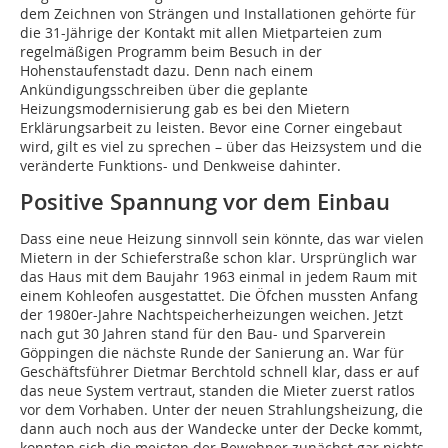
dem Zeichnen von Strängen und Installationen gehörte für
die 31-Jährige der Kontakt mit allen Mietparteien zum
regelmäßigen Programm beim Besuch in der
Hohenstaufenstadt dazu. Denn nach einem
Ankündigungsschreiben über die geplante
Heizungsmodernisierung gab es bei den Mietern
Erklärungsarbeit zu leisten. Bevor eine Corner eingebaut
wird, gilt es viel zu sprechen – über das Heizsystem und die
veränderte Funktions- und Denkweise dahinter.
Positive Spannung vor dem Einbau
Dass eine neue Heizung sinnvoll sein könnte, das war vielen
Mietern in der Schieferstraße schon klar. Ursprünglich war
das Haus mit dem Baujahr 1963 einmal in jedem Raum mit
einem Kohleofen ausgestattet. Die Öfchen mussten Anfang
der 1980er-Jahre Nachtspeicherheizungen weichen. Jetzt
nach gut 30 Jahren stand für den Bau- und Sparverein
Göppingen die nächste Runde der Sanierung an. War für
Geschäftsführer Dietmar Berchtold schnell klar, dass er auf
das neue System vertraut, standen die Mieter zuerst ratlos
vor dem Vorhaben. Unter der neuen Strahlungsheizung, die
dann auch noch aus der Wandecke unter der Decke kommt,
konnten sich die meisten der Bewohner zunächst gar nichts