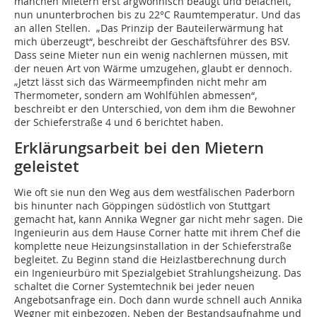
manchen Mietern erst argwöhnisch beäugt und belächelt,
nun ununterbrochen bis zu 22°C Raumtemperatur. Und das
an allen Stellen. „Das Prinzip der Bauteilerwärmung hat
mich überzeugt“, beschreibt der Geschäftsführer des BSV.
Dass seine Mieter nun ein wenig nachlernen müssen, mit
der neuen Art von Wärme umzugehen, glaubt er dennoch.
„Jetzt lässt sich das Wärmeempfinden nicht mehr am
Thermometer, sondern am Wohlfühlen abmessen“,
beschreibt er den Unterschied, von dem ihm die Bewohner
der Schieferstraße 4 und 6 berichtet haben.
Erklärungsarbeit bei den Mietern
geleistet
Wie oft sie nun den Weg aus dem westfälischen Paderborn
bis hinunter nach Göppingen südöstlich von Stuttgart
gemacht hat, kann Annika Wegner gar nicht mehr sagen. Die
Ingenieurin aus dem Hause Corner hatte mit ihrem Chef die
komplette neue Heizungsinstallation in der Schieferstraße
begleitet. Zu Beginn stand die Heizlastberechnung durch
ein Ingenieurbüro mit Spezialgebiet Strahlungsheizung. Das
schaltet die Corner Systemtechnik bei jeder neuen
Angebotsanfrage ein. Doch dann wurde schnell auch Annika
Wegner mit einbezogen. Neben der Bestandsaufnahme und