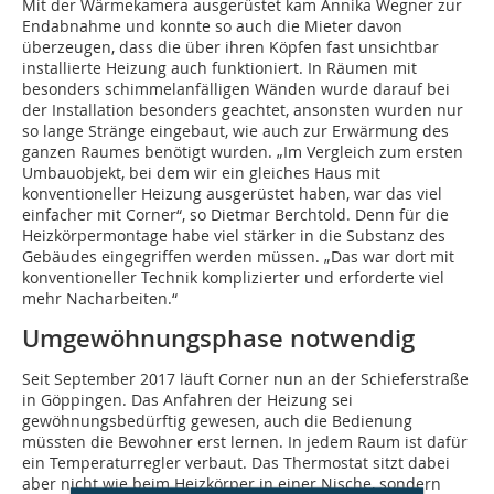
Mit der Wärmekamera ausgerüstet kam Annika Wegner zur
Endabnahme und konnte so auch die Mieter davon
überzeugen, dass die über ihren Köpfen fast unsichtbar
installierte Heizung auch funktioniert. In Räumen mit
besonders schimmelanfälligen Wänden wurde darauf bei
der Installation besonders geachtet, ansonsten wurden nur
so lange Stränge eingebaut, wie auch zur Erwärmung des
ganzen Raumes benötigt wurden. „Im Vergleich zum ersten
Umbauobjekt, bei dem wir ein gleiches Haus mit
konventioneller Heizung ausgerüstet haben, war das viel
einfacher mit Corner“, so Dietmar Berchtold. Denn für die
Heizkörpermontage habe viel stärker in die Substanz des
Gebäudes eingegriffen werden müssen. „Das war dort mit
konventioneller Technik komplizierter und erforderte viel
mehr Nacharbeiten.“
Umgewöhnungsphase notwendig
Seit September 2017 läuft Corner nun an der Schieferstraße
in Göppingen. Das Anfahren der Heizung sei
gewöhnungsbedürftig gewesen, auch die Bedienung
müssten die Bewohner erst lernen. In jedem Raum ist dafür
ein Temperaturregler verbaut. Das Thermostat sitzt dabei
aber nicht wie beim Heizkörper in einer Nische, sondern