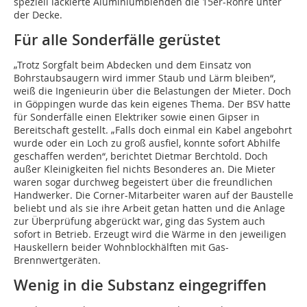
speziell lackierte Aluminiumblenden die 15er-Rohre unter
der Decke.
Für alle Sonderfälle gerüstet
„Trotz Sorgfalt beim Abdecken und dem Einsatz von
Bohrstaubsaugern wird immer Staub und Lärm bleiben“,
weiß die Ingenieurin über die Belastungen der Mieter. Doch
in Göppingen wurde das kein eigenes Thema. Der BSV hatte
für Sonderfälle einen Elektriker sowie einen Gipser in
Bereitschaft gestellt. „Falls doch einmal ein Kabel angebohrt
wurde oder ein Loch zu groß ausfiel, konnte sofort Abhilfe
geschaffen werden“, berichtet Dietmar Berchtold. Doch
außer Kleinigkeiten fiel nichts Besonderes an. Die Mieter
waren sogar durchweg begeistert über die freundlichen
Handwerker. Die Corner-Mitarbeiter waren auf der Baustelle
beliebt und als sie ihre Arbeit getan hatten und die Anlage
zur Überprüfung abgerückt war, ging das System auch
sofort in Betrieb. Erzeugt wird die Wärme in den jeweiligen
Hauskellern beider Wohnblockhälften mit Gas-
Brennwertgeräten.
Wenig in die Substanz eingegriffen