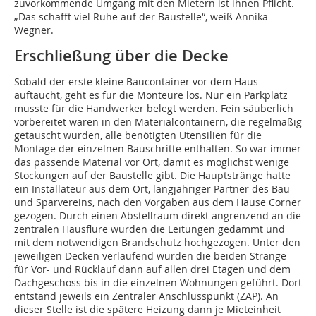
zuvorkommende Umgang mit den Mietern ist ihnen Pflicht.
„Das schafft viel Ruhe auf der Baustelle“, weiß Annika
Wegner.
Erschließung über die Decke
Sobald der erste kleine Baucontainer vor dem Haus
auftaucht, geht es für die Monteure los. Nur ein Parkplatz
musste für die Handwerker belegt werden. Fein säuberlich
vorbereitet waren in den Materialcontainern, die regelmäßig
getauscht wurden, alle benötigten Utensilien für die
Montage der einzelnen Bauschritte enthalten. So war immer
das passende Material vor Ort, damit es möglichst wenige
Stockungen auf der Baustelle gibt. Die Hauptstränge hatte
ein Installateur aus dem Ort, langjähriger Partner des Bau-
und Sparvereins, nach den Vorgaben aus dem Hause Corner
gezogen. Durch einen Abstellraum direkt angrenzend an die
zentralen Hausflure wurden die Leitungen gedämmt und
mit dem notwendigen Brandschutz hochgezogen. Unter den
jeweiligen Decken verlaufend wurden die beiden Stränge
für Vor- und Rücklauf dann auf allen drei Etagen und dem
Dachgeschoss bis in die einzelnen Wohnungen geführt. Dort
entstand jeweils ein Zentraler Anschlusspunkt (ZAP). An
dieser Stelle ist die spätere Heizung dann je Mieteinheit