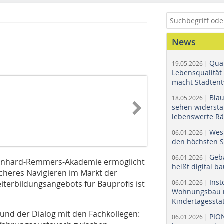
News
Quar
19.05.2026 |
Lebensqualität 
macht Stadtent
Bla
18.05.2026 |
sehen widerst
lebenswerte R
Wes
06.01.2026 |
den höchsten 
Geb
06.01.2026 |
hard-Remmers-Aka­­­­demie ermöglicht
heißt digital b
cheres Navigieren im Markt der
Ins
terbildungsangebots für Bauprofis ist
06.01.2026 |
Wohnungsbau r
Kindertagesstä
und der Dialog mit den Fachkollegen:
PIO
06.01.2026 |