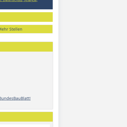
Mehr Stellen
 BundesBauBlatt!