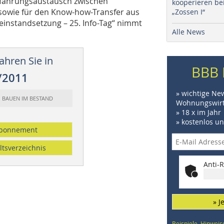
rfahrungsaustausch zwischen
kooperieren be
owie für den Know-how-Transfer aus
„Zossen I“
deinstandsetzung – 25. Info-Tag“ nimmt
Alle News
ahren Sie in
BBB 
/2011
» wichtige Ne
: BAUEN IM BESTAND
Wohnungswirt
» 18 x im Jahr
» kostenlos u
bonnement
ltsverzeichnis
Anti-R
» J
Beispiele, Hinweis