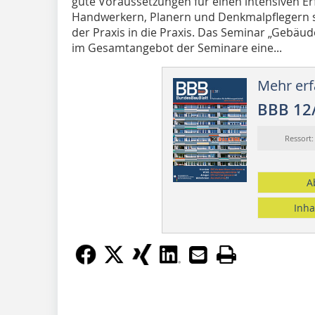
gute Voraussetzungen für einen intensiven E
Handwerkern, Planern und Denkmalpflegern s
der Praxis in die Praxis. Das Seminar „Ge­­bäu
im Gesamtangebot der Seminare ei­­ne...
Mehr erf
BBB 12
Ressort
A
Inha