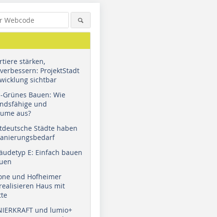
tiere stärken,
verbessern: ProjektStadt
wicklung sichtbar
u-Grünes Bauen: Wie
andsfähige und
äume aus?
tdeutsche Städte haben
Sanierungsbedarf
äudetyp E: Einfach bauen
auen
tone und Hofheimer
ealisieren Haus mit
tte
NIERKRAFT und lumio+