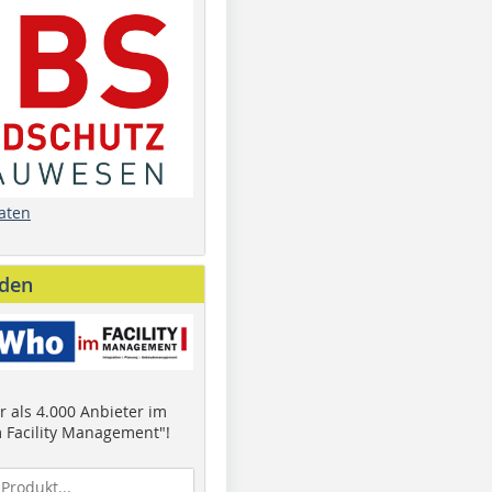
aten
nden
 als 4.000 Anbieter im
 Facility Management"!