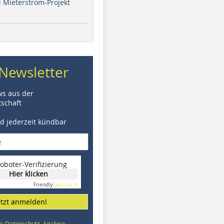
i Mieterstrom-Projekt
Newsletter
ws aus der
schaft
nd jederzeit kündbar
oboter-Verifizierung
Hier klicken
Friendly
Captcha ⇗
etzt anmelden!
e: Datenschutz, Analyse,