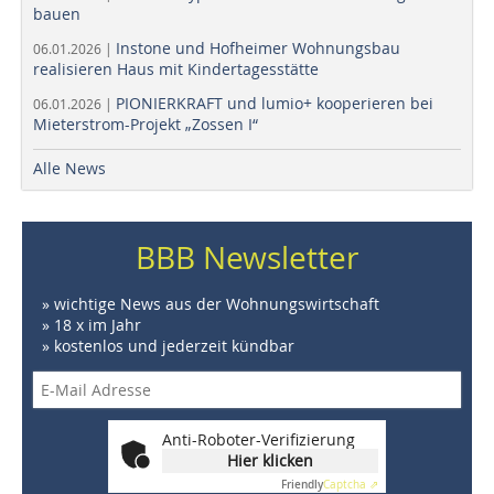
bauen
Instone und Hofheimer Wohnungsbau
06.01.2026 |
realisieren Haus mit Kindertagesstätte
PIONIERKRAFT und lumio+ kooperieren bei
06.01.2026 |
Mieterstrom-Projekt „Zossen I“
Alle News
BBB Newsletter
» wichtige News aus der Wohnungswirtschaft
» 18 x im Jahr
» kostenlos und jederzeit kündbar
Anti-Roboter-Verifizierung
Hier klicken
Friendly
Captcha ⇗