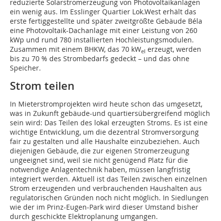
reduzierte Solarstromerzeugung von Photovoltaikanlagen
ein wenig aus. Im Esslinger Quartier Lok.West erhält das
erste fertiggestellte und später zweitgrößte Gebäude Béla
eine Photovoltaik-Dachanlage mit einer Leistung von 260
kWp und rund 780 installierten Hochleistungsmodulen.
Zusammen mit einem BHKW, das 70 kW
erzeugt, werden
el
bis zu 70 % des Strombedarfs gedeckt – und das ohne
Speicher.
Strom teilen
In Mieterstromprojekten wird heute schon das umgesetzt,
was in Zukunft gebäude-und quartiersübergreifend möglich
sein wird: Das Teilen des lokal erzeugten Stroms. Es ist eine
wichtige Entwicklung, um die dezentral Stromversorgung
fair zu gestalten und alle Haushalte einzubeziehen. Auch
diejenigen Gebäude, die zur eigenen Stromerzeugung
ungeeignet sind, weil sie nicht genügend Platz für die
notwendige Anlagentechnik haben, müssen langfristig
integriert werden. Aktuell ist das Teilen zwischen einzelnen
Strom erzeugenden und verbrauchenden Haushalten aus
regulatorischen Gründen noch nicht möglich. In Siedlungen
wie der im Prinz-Eugen-Park wird dieser Umstand bisher
durch geschickte Elektroplanung umgangen.