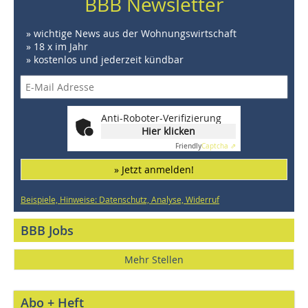
BBB Newsletter
» wichtige News aus der Wohnungswirtschaft
» 18 x im Jahr
» kostenlos und jederzeit kündbar
Anti-Roboter-Verifizierung
Hier klicken
Friendly
Captcha ⇗
» Jetzt anmelden!
Beispiele, Hinweise: Datenschutz, Analyse, Widerruf
BBB Jobs
Mehr Stellen
Abo + Heft