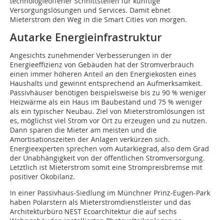
technologieoffener Schnittstellen für künftige
Versorgungslösungen und Services. Damit ebnet
Mieterstrom den Weg in die Smart Cities von morgen.
Autarke Energieinfrastruktur
Angesichts zunehmender Verbesserungen in der
Energieeffizienz von Gebäuden hat der Stromverbrauch
einen immer höheren Anteil an den Energiekosten eines
Haushalts und gewinnt entsprechend an Aufmerksamkeit.
Passivhäuser benötigen beispielsweise bis zu 90 % weniger
Heizwärme als ein Haus im Baubestand und 75 % weniger
als ein typischer Neubau. Ziel von Mieterstromlösungen ist
es, möglichst viel Strom vor Ort zu erzeugen und zu nutzen.
Dann sparen die Mieter am meisten und die
Amortisationszeiten der Anlagen verkürzen sich.
Energieexperten sprechen vom Autarkiegrad, also dem Grad
der Unabhängigkeit von der öffentlichen Stromversorgung.
Letztlich ist Mieterstrom somit eine Strompreisbremse mit
positiver Ökobilanz.
In einer Passivhaus-Siedlung im Münchner Prinz-Eugen-Park
haben Polarstern als Mieterstromdienstleister und das
Architekturbüro NEST Ecoarchitektur die auf sechs