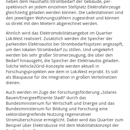
neben dem Haushalts-Strombedarf der Gebäude, per­
spektivisch an jedem einzelnen Stellplatz Elektrofahrzeuge
gleichzeitig geladen werden können. Die Ladestationen sind
den jeweiligen Wohnungszählern zugeordnet und können
so direkt mit den Mietern abgerechnet werden.
Ähnlich wird das Elektromobilitätsangebot im Quartier
Lok.West realisiert. Zusätzlich werden die Speicher der
parkenden Elek­troautos bei Strombedarfsspitzen angezapft,
um den lokalen Strombedarf zu stillen. Und umgekehrt
werden bei sehr großer Stromerzeugung, die über den
Bedarf hinausgeht, die Speicher der Elektroautos geladen.
Solche Vehicle2Grid-Konzepte werden aktuell in
Forschungsprojekten wie dem in Lok.West erprobt. Es soll
als Blaupause für die Integration in großen Verteilnetzen
dienen.
Auch werden im Zuge der Forschungsförderung „Solares
Bauen/Energieeffiziente Stadt“ durch das
Bundesministerium für Wirtschaft und Energie und das
Bundesministerium für Bildung und Forschung eine
sektorübergreifende Nutzung regenerativer
Stromüberschüsse ermöglicht. Dabei wird das Quartier zum
Beispiel über Elektrobusse mit dem Mobilitätskonzept der