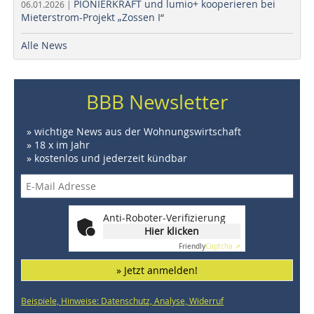
PIONIERKRAFT und lumio+ kooperieren bei
06.01.2026 |
Mieterstrom-Projekt „Zossen I“
Alle News
BBB Newsletter
» wichtige News aus der Wohnungswirtschaft
» 18 x im Jahr
» kostenlos und jederzeit kündbar
Anti-Roboter-Verifizierung
Hier klicken
Friendly
Captcha ⇗
» Jetzt anmelden!
Beispiele, Hinweise: Datenschutz, Analyse, Widerruf