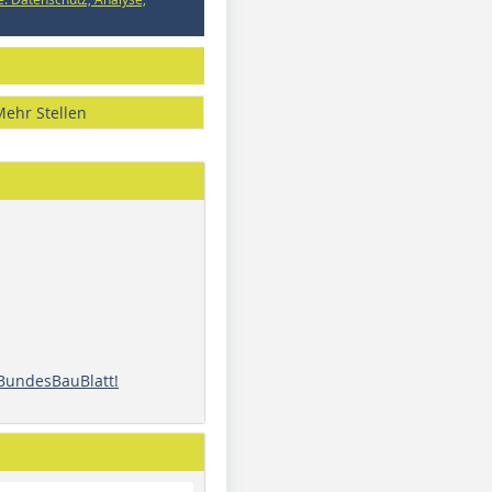
Mehr Stellen
 BundesBauBlatt!