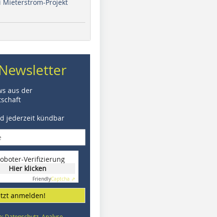
i Mieterstrom-Projekt
Newsletter
ws aus der
schaft
nd jederzeit kündbar
oboter-Verifizierung
Hier klicken
Friendly
Captcha ⇗
etzt anmelden!
e: Datenschutz, Analyse,