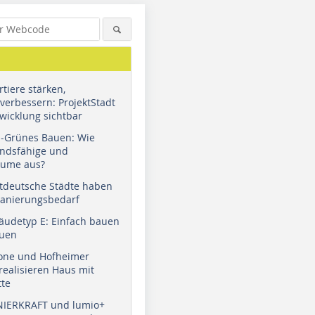
tiere stärken,
verbessern: ProjektStadt
wicklung sichtbar
u-Grünes Bauen: Wie
andsfähige und
äume aus?
tdeutsche Städte haben
Sanierungsbedarf
äudetyp E: Einfach bauen
auen
tone und Hofheimer
ealisieren Haus mit
tte
NIERKRAFT und lumio+