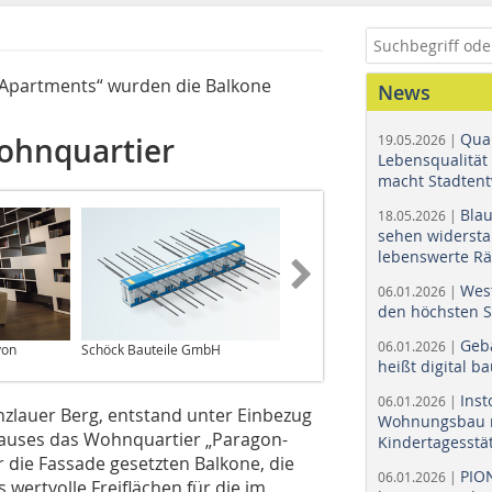
 Apartments“ wurden die Balkone
News
Quar
ohnquartier
19.05.2026 |
Lebensqualität 
macht Stadtent
Bla
18.05.2026 |
sehen widerst
lebenswerte R
Wes
06.01.2026 |
den höchsten 
Geb
06.01.2026 |
von
Schöck Bauteile GmbH
heißt digital b
Ins
06.01.2026 |
nzlauer Berg, entstand unter Einbezug
Wohnungsbau r
hauses das Wohnquartier „Paragon-
Kindertagesstä
r die Fassade gesetzten Balkone, die
PIO
06.01.2026 |
 wertvolle Freiflächen für die im