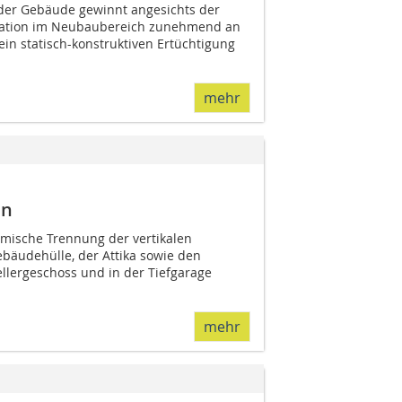
der Gebäude gewinnt angesichts der
ituation im Neubaubereich zunehmend an
n statisch-konstruktiven Er­­tüchtigung
mehr
en
rmische Trennung der vertikalen
äudehülle, der Attika sowie den
lergeschoss und in der Tiefgarage
mehr