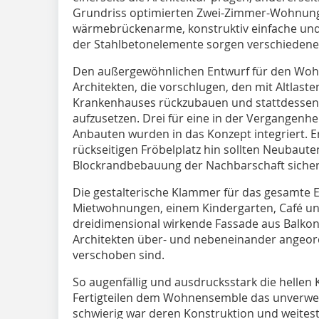
Grundriss optimierten Zwei-Zimmer-Wohnunge
wärmebrückenarme, konstruktiv einfache und s
der Stahlbetonelemente sorgen verschiedene
Den außergewöhnlichen Entwurf für den Wohn
Architekten, die vorschlugen, den mit Altlast
Krankenhauses rückzubauen und stattdessen
aufzusetzen. Drei für eine in der Vergangenhe
Anbauten wurden in das Konzept integriert. 
rückseitigen Fröbelplatz hin sollten Neubaut
Blockrandbebauung der Nachbarschaft sichers
Die gestalterische Klammer für das gesamte 
Mietwohnungen, einem Kindergarten, Café und
dreidimensional wirkende Fassade aus Balkone
Architekten über- und nebeneinander angeor
verschoben sind.
So augenfällig und ausdrucksstark die hellen 
Fertigteilen dem Wohnensemble das unverwec
schwierig war deren Konstruktion und weite