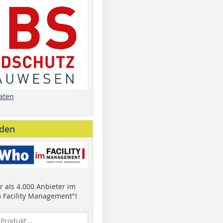
aten
nden
 als 4.000 Anbieter im
 Facility Management"!