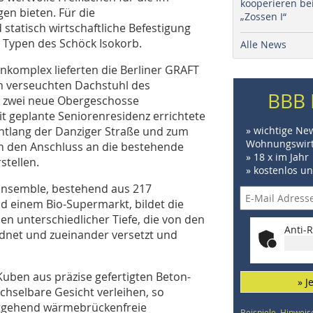
kooperieren be
n bieten. Für die
„Zossen I“
tatisch wirtschaftliche Befestigung
 Typen des Schöck Isokorb.
Alle News
komplex lieferten die Berliner GRAFT
en verseuchten Dachstuhl des
BBB 
 zwei neue Obergeschosse
it geplante Seniorenresidenz errichtete
Entlang der Danziger Straße und zum
» wichtige Ne
Wohnungswirt
en den Anschluss an die bestehende
» 18 x im Jahr
tellen.
» kostenlos u
Ensemble, bestehend aus 217
 einem Bio-Supermarkt, bildet die
n unterschiedlicher Tiefe, die von den
Anti-R
dnet und zueinander versetzt und
Kuben aus präzise gefertigten Beton-
» J
hselbare Gesicht verleihen, so
stgehend wärmebrückenfreie
Beispiele, Hinweis