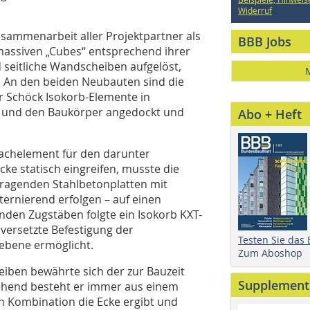
Widerruf
usammenarbeit aller Projektpartner als
BBB Jobs
massiven „Cubes“ entsprechend ihrer
 seitliche Wandscheiben aufgelöst,
. An den beiden Neubauten sind die
 Schöck Isokorb-Elemente in
n und den Baukörper angedockt und
Abo + Heft
dachelement für den darunter
cke statisch eingreifen, musste die
kragenden Stahlbetonplatten mit
ernierend erfolgen – auf einen
nden Zugstäben folgte ein Isokorb KXT-
ersetzte Befestigung der
Testen Sie das
ebene ermöglicht.
Zum Aboshop
iben bewährte sich der zur Bauzeit
Supplement
echend besteht er immer aus einem
n Kombination die Ecke ergibt und