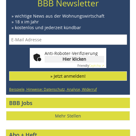
BBB Newsletter
» wichtige News aus der Wohnungswirtschaft
» 18 x im Jahr
» kostenlos und jederzeit kündbar
Anti-Roboter-Verifizierung
Hier klicken
Friendly
Captcha ⇗
» Jetzt anmelden!
Beispiele, Hinweise: Datenschutz, Analyse, Widerruf
BBB Jobs
Mehr Stellen
Abo + Heft