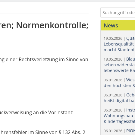
ren; Normenkontrolle;
News
Quar
19.05.2026 |
Lebensqualität 
macht Stadtent
 einer Rechtsverletzung im Sinne von
Bla
18.05.2026 |
sehen widerst
lebenswerte R
Wes
06.01.2026 |
den höchsten 
Geb
06.01.2026 |
heißt digital b
Ins
06.01.2026 |
ückverweisung an die Vorinstanz
Wohnungsbau r
Kindertagesstä
PIO
06.01.2026 |
hrensfehler im Sinne von § 132 Abs. 2