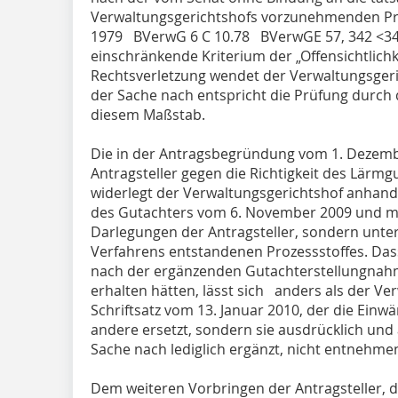
Verwaltungsgerichtshofs vorzunehmenden Prüf
1979 BVerwG 6 C 10.78 BVerwGE 57, 342 <344>
einschränkende Kriterium der „Offensichtlich
Rechtsverletzung wendet der Verwaltungsgeri
der Sache nach entspricht die Prüfung durch
diesem Maßstab.
Die in der Antragsbegründung vom 1. Dezem
Antragsteller gegen die Richtigkeit des Lärm
widerlegt der Verwaltungsgerichtshof anhan
des Gutachters vom 6. November 2009 und mit
Darlegungen der Antragsteller, sondern unter
Verfahrens entstandenen Prozessstoffes. Dass
nach der ergänzenden Gutachterstellungnah
erhalten hätten, lässt sich anders als der V
Schriftsatz vom 13. Januar 2010, der die Einw
andere ersetzt, sondern sie ausdrücklich und
Sache nach lediglich ergänzt, nicht entnehmen 
Dem weiteren Vorbringen der Antragsteller, 