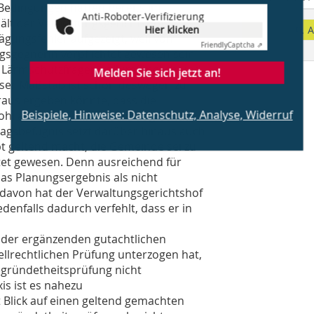
edingungen hätten bereits im
Anti-Roboter-Verifizierung
ält der Verwaltungsgerichtshof
Hier klicken
A
gungsfehler aufgezeigt, weil von
Friendly
Captcha ⇗
agsgegnerin verpflichtet gewesen sein
 Lärmschutzfragen vollumfänglich und
Melden Sie sich jetzt an!
eser Maßstab ist schon deswegen zu
araus ergeben könnte, dass die
Beispiele, Hinweise: Datenschutz, Analyse, Widerruf
wohl aber in größerem Umfang im
agsbefugnis setzt darüber hinaus auch
pt geltend macht, die Gemeinde sei zu
et gewesen. Denn ausreichend für
das Planungsergebnis als nicht
davon hat der Verwaltungsgerichtshof
denfalls dadurch verfehlt, dass er in
 der ergänzenden gutachtlichen
lrechtlichen Prüfung unterzogen hat,
Begründetheitsprüfung nicht
is ist es nahezu
 Blick auf einen geltend gemachten