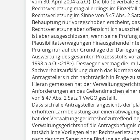
vom 30. April 2004 a.a.O.). Die bloße verbale
Rechtsverletzung mag allerdings im Einzelfal
Rechtsverletzung im Sinne von § 47 Abs. 2 S
Behauptung nur vorgeschoben erscheint, das 
Rechtsverletzung aber offensichtlich aussche
ist aber ausgeschlossen, wenn seine Prüfun
Plausibilitätserwägungen hinausgehende Intensi
Prüfung nur auf der Grundlage der Darlegunge
Auswertung des gesamten Prozessstoffs vorz
1998 a.a.O. <218>). Deswegen vermag die im L
Sachverhaltsaufklärung durch das Normenkont
Antragstellers nicht nachträglich in Frage zu st
Hieran gemessen hat der Verwaltungsgericht
Anforderungen an das Geltendmachen einer m
von § 47 Abs. 2 Satz 1 VwGO gestellt.
Dass sich alle Antragsteller angesichts der p
erhöhten Lärmbelastung auf einen abwägung
hat der Verwaltungsgerichtshof zutreffend be
Verwaltungsgerichtshof die Antragsbefugnis 
tatsächliche Vorliegen einer Rechtsverletzung 
nach der vom Senat ohne Bindung an die tats