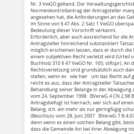
Nr. 3 VwGO geltend. Der Verwaltungsgerichts
Normenkontrollantrag der Antragsteller mang
angesehen hat, die Anforderungen an das Ge
im Sinne von § 47 Abs. 2 Satz 1 VwGO übersp
Bedeutung dieser Vorschrift verkannt.
Erforderlich, aber auch ausreichend für die An
Antragsteller hinreichend substantiiert Tatsac
möglich erscheinen lassen, dass er durch di
einem subjektiven Recht verletzt wird (Urteil
Buchholz 310 § 47 VwGO Nr. 165; stRspr). An
Rechtsverletzung sind grundsätzlich auch da
stellen, wenn es wie hier um das Recht auf 
reicht es aus, dass der Antragsteller Tatsachen
Behandlung seiner Belange in der Abwägung al
vom 24. September 1998 BVerwG 4 CN 2.98 BV
Antragsbefugt ist hiernach, wer sich auf ein
Belang, d.h. ein mehr als nur geringfügig sch
(Beschluss vom 28. Juni 2007 BVerwG 7 B 4.07
denn wenn es einen solchen Belang gibt, beste
dass die Gemeinde ihn bei ihrer Abwägung nich