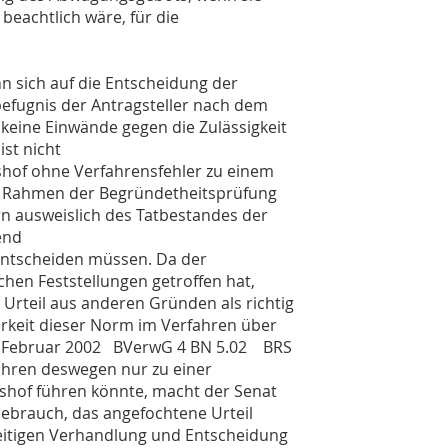
beachtlich wäre, für die
n sich auf die Entscheidung der
befugnis der Antragsteller nach dem
keine Einwände gegen die Zulässigkeit
st nicht
shof ohne Verfahrensfehler zu einem
m Rahmen der Begründetheitsprüfung
rn ausweislich des Tatbestandes der
end
entscheiden müssen. Da der
chen Feststellungen getroffen hat,
s Urteil aus anderen Gründen als richtig
arkeit dieser Norm im Verfahren über
4. Februar 2002 BVerwG 4 BN 5.02 BRS
fahren deswegen nur zu einer
shof führen könnte, macht der Senat
Gebrauch, das angefochtene Urteil
eitigen Verhandlung und Entscheidung