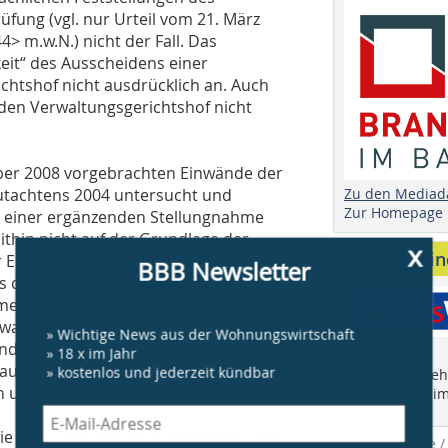
ung (vgl. nur Urteil vom 21. März
 m.w.N.) nicht der Fall. Das
keit“ des Ausscheidens einer
chtshof nicht ausdrücklich an. Auch
 den Verwaltungsgerichtshof nicht
ber 2008 vorgebrachten Einwände der
Zu den Mediad
gutachtens 2004 untersucht und
Zur Homepage
d einer ergänzenden Stellungnahme
hin nicht auf der Grundlage der
x
Anbieter fi
 Einbeziehung des erst im Laufe des
BBB Newsletter
 die Antragsteller diese Einwände
me ohnehin nicht mehr aufrecht
erwaltungsgerichtshof meint ihrem
» Wichtige News aus der Wohnungswirtschaft
ände nicht etwa zurückzieht oder durch
» 18 x im Jahr
 auch der
» kostenlos und jederzeit kündbar
Finden Sie mehr
und ist auch sonst nicht ersichtlich.
"Who is Who im
die im Gutachten 2004 genannten vier