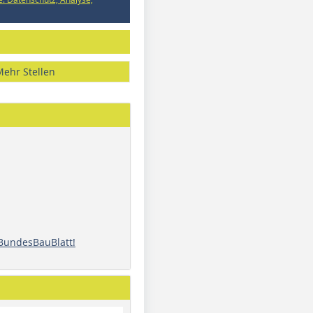
Mehr Stellen
 BundesBauBlatt!