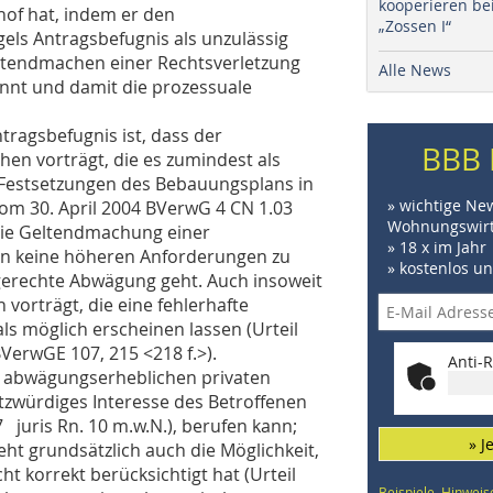
kooperieren be
hof hat, indem er den
„Zossen I“
els Antragsbefugnis als unzulässig
ltendmachen einer Rechtsverletzung
Alle News
annt und damit die prozessuale
tragsbefugnis ist, dass der
BBB 
hen vorträgt, die es zumindest als
e Festsetzungen des Bebauungsplans in
» wichtige Ne
 vom 30. April 2004 BVerwG 4 CN 1.03
Wohnungswirt
 die Geltendmachung einer
» 18 x im Jahr
nn keine höheren Anforderungen zu
» kostenlos u
gerechte Abwägung geht. Auch insoweit
 vorträgt, die eine fehlerhafte
s möglich erscheinen lassen (Urteil
erwGE 107, 215 <218 f.>).
Anti-R
en abwägungserheblichen privaten
utzwürdiges Interesse des Betroffenen
 juris Rn. 10 m.w.N.), berufen kann;
» J
ht grundsätzlich auch die Möglichkeit,
t korrekt berücksichtigt hat (Urteil
Beispiele, Hinweis