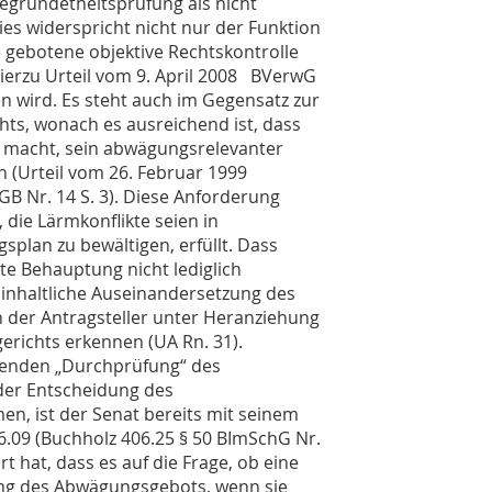
gründetheitsprüfung als nicht
es widerspricht nicht nur der Funktion
 gebotene objektive Rechtskontrolle
ierzu Urteil vom 9. April 2008 BVerwG
 wird. Es steht auch im Gegensatz zur
ts, wonach es ausreichend ist, dass
nd macht, sein abwägungsrelevanter
 (Urteil vom 26. Februar 1999
B Nr. 14 S. 3). Diese Anforderung
 die Lärmkonflikte seien in
lan zu bewältigen, erfüllt. Dass
te Behauptung nicht lediglich
 inhaltliche Auseinandersetzung des
 der Antragsteller unter Heranziehung
richts erkennen (UA Rn. 31).
henden „Durchprüfung“ des
 der Entscheidung des
, ist der Senat bereits mit seinem
.09 (Buchholz 406.25 § 50 BImSchG Nr.
t hat, dass es auf die Frage, ob eine
ung des Abwägungsgebots, wenn sie