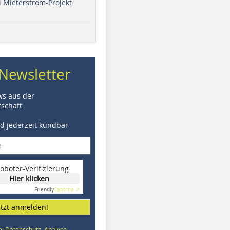
i Mieterstrom-Projekt
Newsletter
ws aus der
schaft
nd jederzeit kündbar
oboter-Verifizierung
Hier klicken
Friendly
Captcha ⇗
etzt anmelden!
e: Datenschutz, Analyse,