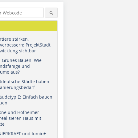
tiere stärken,
verbessern: ProjektStadt
wicklung sichtbar
u-Grünes Bauen: Wie
andsfähige und
äume aus?
tdeutsche Städte haben
Sanierungsbedarf
äudetyp E: Einfach bauen
auen
tone und Hofheimer
ealisieren Haus mit
tte
NIERKRAFT und lumio+