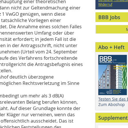
 Behauptung einer theoretischen
Widerruf
l dann nicht zur Geltendmachung einer
atz 1 VwGO genügen, wenn diese
BBB Jobs
tatsächliche Vorliegen einer
idet. Die Annahme eines solchen Falles
g nennenswerten Umfang oder über
tät erfordert; in jedem Fall ist die
n in der Antragsschrift, nicht unter
Abo + Heft
unehmen (Urteil vom 24. September
aufe des Verfahrens fortschreitende
rollgericht die Antragsbefugnis eines
ellen.
shof deutlich überzogene
öglichen Rechtsverletzung im Sinne
lanbedingt um mehr als 3 dB(A)
Testen Sie das
srelevanten Belang berufen können,
Zum Aboshop
jaht. Auf dieser Grundlage konnte der
der Kläger nur verneinen, wenn das
Supplement
offensichtlich ausscheidet. Das ist
ächlichen Feststellungen des