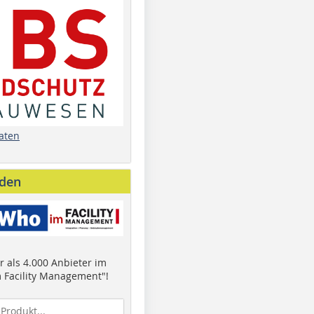
aten
nden
 als 4.000 Anbieter im
 Facility Management"!