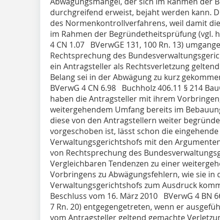
Abwägungsmangel, der sich im Rahmen der Be
durchgreifend erweist, bejaht werden kann. Di
des Normenkontrollverfahrens, weil damit die
im Rahmen der Begründetheitsprüfung (vgl. h
4 CN 1.07 BVerwGE 131, 100 Rn. 13) umgangen
Rechtsprechung des Bundesverwaltungsgerich
ein Antragsteller als Rechtsverletzung gelte
Belang sei in der Abwägung zu kurz gekommen
BVerwG 4 CN 6.98 Buchholz 406.11 § 214 BauG
haben die Antragsteller mit ihrem Vorbringen,
weitergehendem Umfang bereits im Bebauungsp
diese von den Antragstellern weiter begründe
vorgeschoben ist, lässt schon die eingehende
Verwaltungsgerichtshofs mit den Argumenten
von Rechtsprechung des Bundesverwaltungsge
Vergleichbaren Tendenzen zu einer weiterge
Vorbringens zu Abwägungsfehlern, wie sie in
Verwaltungsgerichtshofs zum Ausdruck kommen
Beschluss vom 16. März 2010 BVerwG 4 BN 66
7 Rn. 20) entgegengetreten, wenn er ausgeführ
vom Antragsteller geltend gemachte Verletz