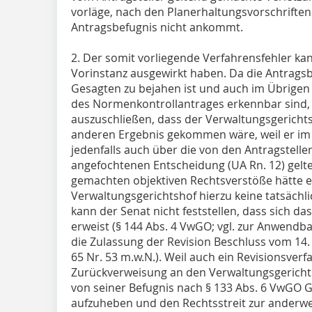
vorläge, nach den Planerhaltungsvorschriften 
Antragsbefugnis nicht ankommt.
2. Der somit vorliegende Verfahrensfehler kan
Vorinstanz ausgewirkt haben. Da die Antrags
Gesagten zu bejahen ist und auch im Übrigen 
des Normenkontrollantrages erkennbar sind, i
auszuschließen, dass der Verwaltungsgericht
anderen Ergebnis gekommen wäre, weil er i
jedenfalls auch über die von den Antragstelle
angefochtenen Entscheidung (UA Rn. 12) gelt
gemachten objektiven Rechtsverstöße hätte 
Verwaltungsgerichtshof hierzu keine tatsächli
kann der Senat nicht feststellen, dass sich da
erweist (§ 144 Abs. 4 VwGO; vgl. zur Anwendb
die Zulassung der Revision Beschluss vom 1
65 Nr. 53 m.w.N.). Weil auch ein Revisionsver
Zurückverweisung an den Verwaltungsgericht
von seiner Befugnis nach § 133 Abs. 6 VwGO 
aufzuheben und den Rechtsstreit zur anderw