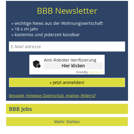
BBB Newsletter
» wichtige News aus der Wohnungswirtschaft
» 18 x im Jahr
» kostenlos und jederzeit kündbar
Anti-Roboter-Verifizierung
Hier klicken
Friendly
Captcha ⇗
» Jetzt anmelden!
Beispiele, Hinweise: Datenschutz, Analyse, Widerruf
BBB Jobs
Mehr Stellen