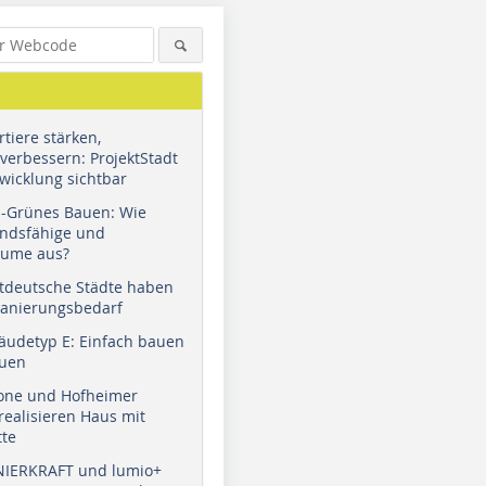
tiere stärken,
verbessern: ProjektStadt
wicklung sichtbar
u-Grünes Bauen: Wie
andsfähige und
äume aus?
tdeutsche Städte haben
Sanierungsbedarf
äudetyp E: Einfach bauen
auen
tone und Hofheimer
ealisieren Haus mit
tte
NIERKRAFT und lumio+