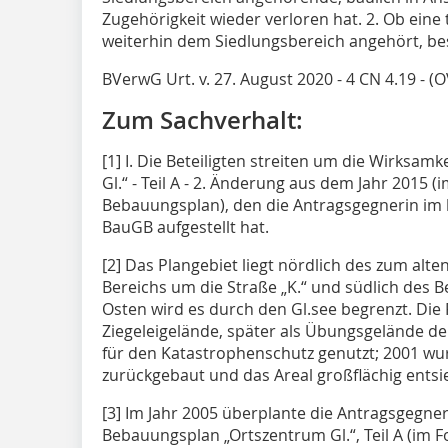
Zugehörigkeit wieder verloren hat. 2. Ob eine
weiterhin dem Siedlungsbereich angehört, be
BVerwG Urt. v. 27. August 2020 - 4 CN 4.19 - 
Zum Sachverhalt:
[1] I. Die Beteiligten streiten um die Wirksa
Gl.“ - Teil A - 2. Änderung aus dem Jahr 2015 
Bebauungsplan), den die Antragsgegnerin im 
BauGB aufgestellt hat.
[2] Das Plangebiet liegt nördlich des zum al
Bereichs um die Straße „K.“ und südlich des B
Osten wird es durch den Gl.see begrenzt. Die 
Ziegeleigelände, später als Übungsgelände der
für den Katastrophenschutz genutzt; 2001 w
zurückgebaut und das Areal großflächig entsie
[3] Im Jahr 2005 überplante die Antragsgegner
Bebauungsplan „Ortszentrum Gl.“, Teil A (im