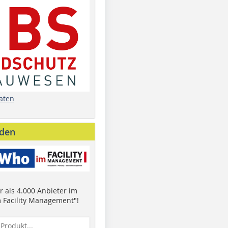
aten
nden
 als 4.000 Anbieter im
 Facility Management"!