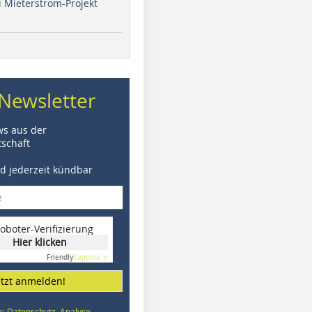
i Mieterstrom-Projekt
Newsletter
ws aus der
schaft
nd jederzeit kündbar
oboter-Verifizierung
Hier klicken
Friendly
Captcha ⇗
etzt anmelden!
e: Datenschutz, Analyse,