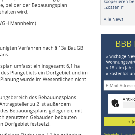
kooperieren be
lle, bei der der Bebauungsplan
„Zossen I“
ehalten wird.
Alle News
- (VGH Mannheim)
BBB 
eunigten Verfahren nach § 13a BauGB
ans.
» wichtige Ne
Wohnungswirt
plan umfasst ein insgesamt 6,1 ha
» 18 x im Jahr
l des Plangebiets ein Dorfgebiet und im
» kostenlos u
e Planung wurde im Wesentlichen nicht
ltungsbereich des Bebauungsplans
Anti-R
Antragsteller zu 2 ist außerdem
 des Bebauungsplans gelegenen, mit
ich genutzten Gebäuden bebauten
» J
n Dorfgebiet festsetzt.
Beispiele, Hinweis