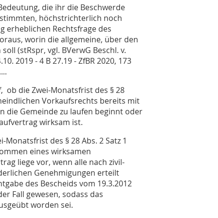
 Bedeutung, die ihr die Beschwerde
estimmten, höchstrichterlich noch
ng erheblichen Rechtsfrage des
oraus, worin die allgemeine, über den
oll (stRspr, vgl. BVerwG Beschl. v.
4.10. 2019 - 4 B 27.19 - ZfBR 2020, 173
...
, ob die Zwei-Monatsfrist des § 28
eindlichen Vorkaufsrechts bereits mit
 an die Gemeinde zu laufen beginnt oder
aufvertrag wirksam ist.
Monatsfrist des § 28 Abs. 2 Satz 1
ekommen eines wirksamen
ag liege vor, wenn alle nach zivil-
rderlichen Genehmigungen erteilt
nntgabe des Bescheids vom 19.3.2012
er Fall gewesen, sodass das
ausgeübt worden sei.