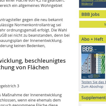
uf einer Fläche von 4,2 ha geändert.
Widerruf
bereich ein allgemeines Wohngebiet
BBB Jobs
ntragsteller gegen die neu bekannt
ulässige Normenkontrollantrag sei
hr ordnungsgemäß erfolgt. Die Wahl
uGB sei nicht zu beanstanden, denn bei
Abo + Heft
bauungsplan der Innenentwicklung.
Änderung keinen Bedenken,
icklung, beschleunigtes
chung von Flächen
Testen Sie das
egelstrich 3
Zum Aboshop
ls Maßnahme der Innenentwicklung
Supplement
eschlossen, wenn eine ehemals dem
nspruch genommene Fläche diese