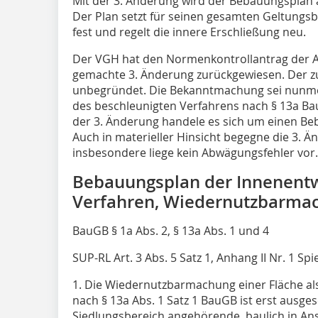
Mit der 3. Änderung wird der Bebauungsplan a
Der Plan setzt für seinen gesamten Geltungs
fest und regelt die innere Erschließung neu.
Der VGH hat den Normenkontrollantrag der A
gemachte 3. Änderung zurückgewiesen. Der z
unbegründet. Die Bekanntmachung sei nunme
des beschleunigten Verfahrens nach § 13a Ba
der 3. Änderung handele es sich um einen Be
Auch in materieller Hinsicht begegne die 3. 
insbesondere liege kein Abwägungsfehler vor.
Bebauungsplan der Innenentw
Verfahren, Wiedernutzbarma
BauGB § 1a Abs. 2, § 13a Abs. 1 und 4
SUP-RL Art. 3 Abs. 5 Satz 1, Anhang II Nr. 1 Spi
1. Die Wiedernutzbarmachung einer Fläche a
nach § 13a Abs. 1 Satz 1 BauGB ist erst ausg
Siedlungsbereich angehörende, baulich in A