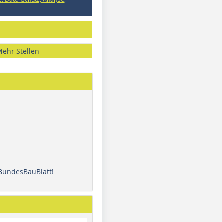
Mehr Stellen
 BundesBauBlatt!