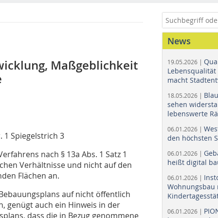
News
Quar
icklung, Maßgeblichkeit
19.05.2026 |
Lebensqualität 
e
macht Stadtent
Bla
18.05.2026 |
sehen widerst
lebenswerte R
Wes
06.01.2026 |
. 1 Spiegelstrich 3
den höchsten 
Geb
erfahrens nach § 13a Abs. 1 Satz 1
06.01.2026 |
heißt digital b
chen Verhältnisse und nicht auf den
nden Flächen an.
Ins
06.01.2026 |
Wohnungsbau r
 Bebauungsplans auf nicht öffentlich
Kindertagesstä
n, genügt auch ein Hinweis in der
PIO
06.01.2026 |
plans, dass die in Bezug genommene