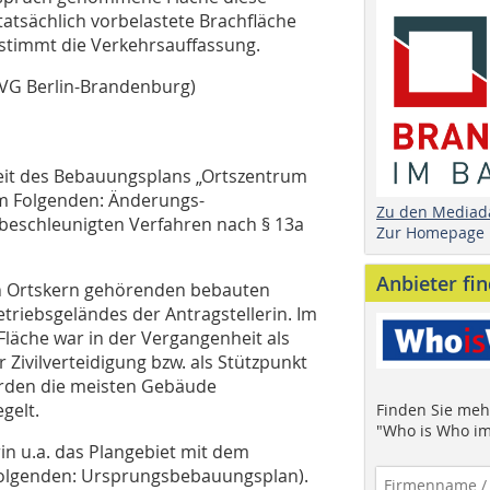
 tatsächlich vorbelastete Brachfläche
stimmt die Verkehrsauffassung.
(OVG Berlin-Brandenburg)
mkeit des Bebauungsplans „Ortszentrum
(im Folgenden: Änderungs-
Zu den Mediad
beschleunigten Verfahren nach § 13a
Zur Homepage
Anbieter fi
ten Ortskern gehörenden bebauten
etriebsgeländes der Antragstellerin. Im
Fläche war in der Vergangenheit als
 Zivilverteidigung bzw. als Stützpunkt
urden die meisten Gebäude
gelt.
Finden Sie mehr
"Who is Who im
in u.a. das Plangebiet mit dem
 Folgenden: Ursprungsbebauungsplan).