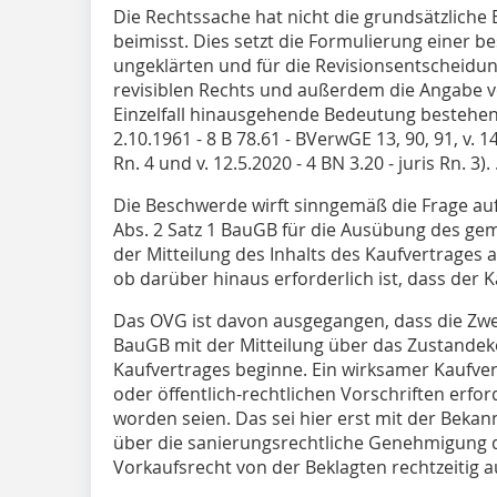
Die Rechtssache hat nicht die grundsätzliche
beimisst. Dies setzt die Formulierung einer b
ungeklärten und für die Revisionsentscheidu
revisiblen Rechts und außerdem die Angabe v
Einzelfall hinausgehende Bedeutung bestehen s
2.10.1961 - 8 B 78.61 - BVerwGE 13, 90, 91, v. 1
Rn. 4 und v. 12.5.2020 - 4 BN 3.20 - juris Rn. 3). .
Die Beschwerde wirft sinngemäß die Frage auf
Abs. 2 Satz 1 BauGB für die Ausübung des gem
der Mitteilung des Inhalts des Kaufvertrages
ob darüber hinaus erforderlich ist, dass der K
Das OVG ist davon ausgegangen, dass die Zwei-
BauGB mit der Mitteilung über das Zustand
Kaufvertrages beginne. Ein wirksamer Kaufvertr
oder öffentlich-rechtlichen Vorschriften erfo
worden seien. Das sei hier erst mit der Beka
über die sanierungsrechtliche Genehmigung d
Vorkaufsrecht von der Beklagten rechtzeitig 