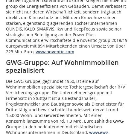
hochverfügbaren Dateninfrastrukturen steigert die noventic
group die Energieeffizienz von Gebäuden. Damit verbessert
sie nicht nur deren Wirtschaftlichkeit, sondern trägt auch
direkt zum Klimaschutz bei. Mit dem Know-how seiner
starken, eigenständig agierenden Tochterunternehmen
QUNDIS, KALO, SMARVIS, ikw und KeepFocus sowie seiner
strategischen Beteiligung an der Power Plus
Communications erwirtschaftete die noventic group 2018/19
europaweit mit 894 Mitarbeitenden einen Umsatz von über
225 Mio. Euro,
www.noventic.com
GWG-Gruppe: Auf Wohnimmobilien
spezialisiert
Die GWG-Gruppe, gegründet 1950, ist eine auf
Wohnimmobilien spezialisierte Tochtergesellschaft der R+V
Versicherungsgruppe. Die Unternehmensgruppe mit
Firmensitz in Stuttgart ist als Bestandshalter,
Projektentwickler und Bauträger sowie als Dienstleister für
Dritte tätig und bewirtschaftet bundesweit derzeit rund
15.000 Wohn- und Gewerbeeinheiten. Mit einer
Konzernbilanzsumme von rd. 1,3 Mrd. Euro zählt die GWG-
Gruppe zu den bedeutenden mittelständischen
Wohnungsunternehmen in Deutschland,
www.gwg-