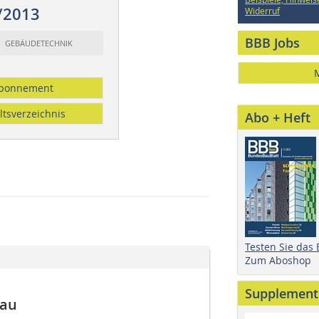
/2013
Widerruf
BBB Jobs
t: GEBÄUDETECHNIK
bonnement
ltsverzeichnis
Abo + Heft
Testen Sie das
Zum Aboshop
Supplement
bau