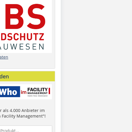
aten
nden
 als 4.000 Anbieter im
 Facility Management"!