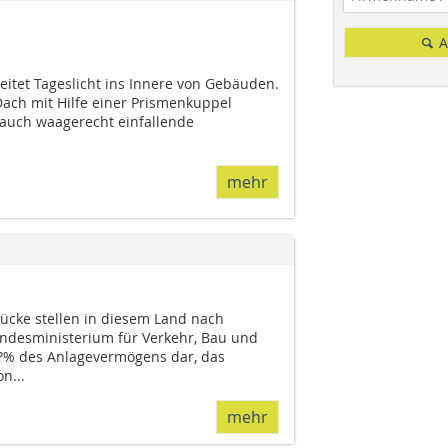
A
leitet Tageslicht ins Innere von Gebäuden.
Dach mit Hilfe einer Prismenkuppel
auch waagerecht einfal­lende
mehr
cke stellen in diesem Land nach
desministerium für Verkehr, Bau und
0?% des Anlagevermögens dar, das
n...
mehr