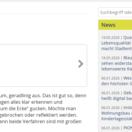
News
Quar
19.05.2026 |
Lebensqualität 
macht Stadtent
Bla
18.05.2026 |
sehen widerst
lebenswerte R
Wes
06.01.2026 |
den höchsten 
Geb
06.01.2026 |
um, geradlinig aus. Das ist gut so, denn
heißt digital b
gen alles klar erkennen und
Ins
 „um die Ecke“ gucken. Möchte man
06.01.2026 |
Wohnungsbau r
 gebrochen oder reflektiert werden.
Kindertagesstä
, denn beide Verfahren sind mit großen
PIO
06.01.2026 |