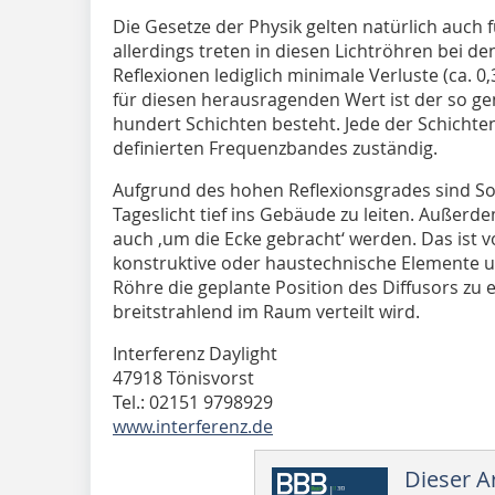
Die Gesetze der Physik gelten natürlich auch 
allerdings treten in diesen Lichtröhren bei d
Reflexionen lediglich minimale Verluste (ca. 0
für diesen herausragenden Wert ist der so gen
hundert Schichten besteht. Jede der Schichten 
definierten Frequenzbandes zuständig.
Aufgrund des hohen Reflexionsgrades sind Sol
Tageslicht tief ins Gebäude zu leiten. Außerd
auch ‚um die Ecke gebracht‘ werden. Das ist vo
konstruktive oder haustechnische Elemente
Röhre die geplante Position des Diffusors zu 
breitstrahlend im Raum verteilt wird.
Interferenz Daylight
47918 Tönisvorst
Tel.: 02151 9798929
www.interferenz.de
Dieser Ar