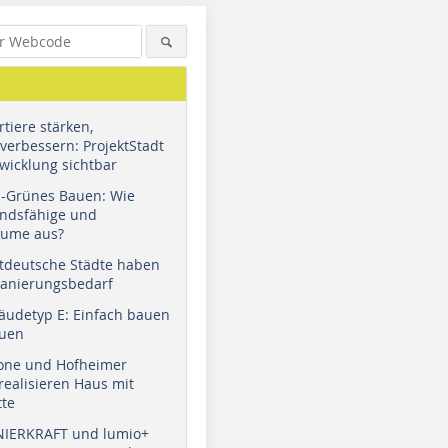
tiere stärken,
verbessern: ProjektStadt
wicklung sichtbar
u-Grünes Bauen: Wie
andsfähige und
äume aus?
tdeutsche Städte haben
Sanierungsbedarf
äudetyp E: Einfach bauen
auen
tone und Hofheimer
ealisieren Haus mit
tte
NIERKRAFT und lumio+