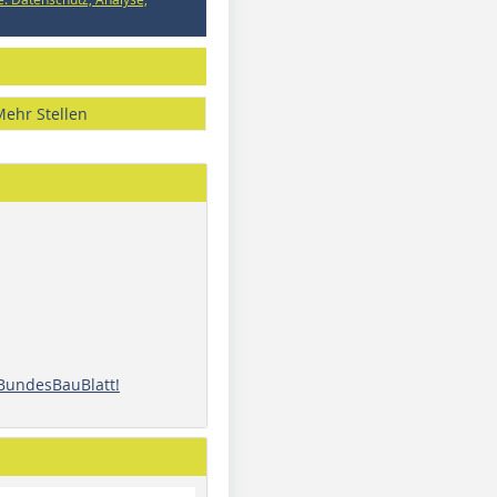
Mehr Stellen
 BundesBauBlatt!