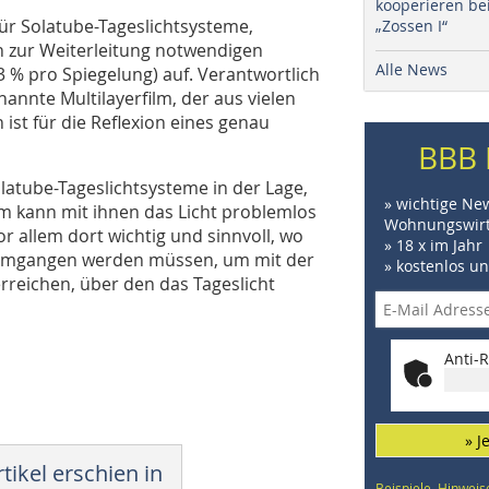
kooperieren be
für Solatube-Tageslichtsysteme,
„Zossen I“
en zur Weiterleitung notwendigen
Alle News
,3 % pro Spiegelung) auf. Verantwortlich
annte Multilayerfilm, der aus vielen
ist für die Reflexion eines genau
BBB 
atube-Tageslichtsysteme in der Lage,
» wichtige Ne
em kann mit ihnen das Licht problemlos
Wohnungswirt
r allem dort wichtig und sinnvoll, wo
» 18 x im Jahr
 umgangen werden müssen, um mit der
» kostenlos u
erreichen, über den das Tageslicht
Anti-R
» J
tikel erschien in
Beispiele, Hinweis