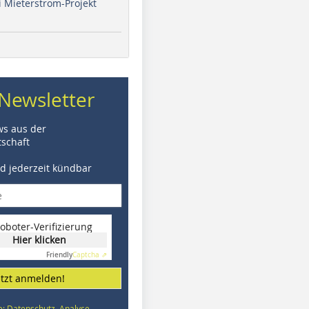
i Mieterstrom-Projekt
Newsletter
ws aus der
schaft
nd jederzeit kündbar
oboter-Verifizierung
Hier klicken
Friendly
Captcha ⇗
etzt anmelden!
e: Datenschutz, Analyse,