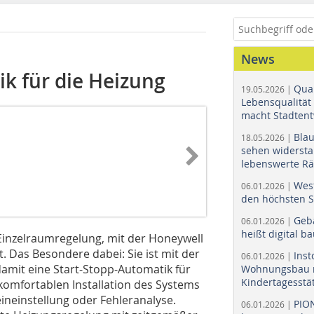
News
ik für die Heizung
Quar
19.05.2026 |
Lebensqualität 
macht Stadtent
Bla
18.05.2026 |
sehen widerst
lebenswerte R
Wes
06.01.2026 |
den höchsten 
Geb
06.01.2026 |
heißt digital b
Einzelraumregelung, mit der Honeywell
. Das Besondere dabei: Sie ist mit der
Ins
06.01.2026 |
mit eine Start-Stopp-Automatik für
Wohnungsbau r
Kindertagesstä
 komfortablen Installation des Systems
eineinstellung oder Fehleranalyse.
PIO
06.01.2026 |