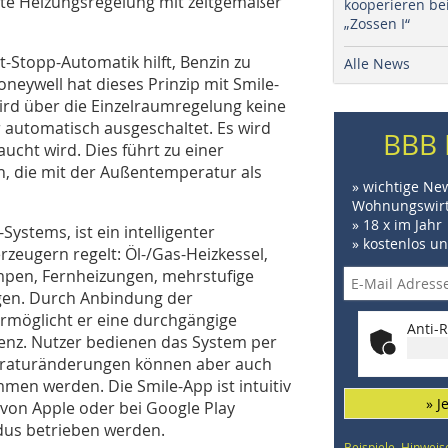
ente Heizungsregelung mit zeitgemäßer
kooperieren be
„Zossen I“
t-Stopp-Automatik hilft, Benzin zu
Alle News
oneywell hat dieses Prinzip mit Smile-
rd über die Einzelraumregelung keine
automatisch ausgeschaltet. Es wird
BBB 
ucht wird. Dies führt zu einer
en, die mit der Außentemperatur als
» wichtige Ne
Wohnungswirt
» 18 x im Jahr
Systems, ist ein intelligenter
» kostenlos u
rzeugern regelt: Öl-/Gas-Heizkessel,
pen, Fernheizungen, mehrstufige
gen. Durch Anbindung der
möglicht er eine durchgängige
Anti-R
enz. Nutzer bedienen das System per
eraturänderungen können aber auch
men werden. Die Smile-App ist intuitiv
» J
von Apple oder bei Google Play
us betrieben werden.
Beispiele, Hinweis