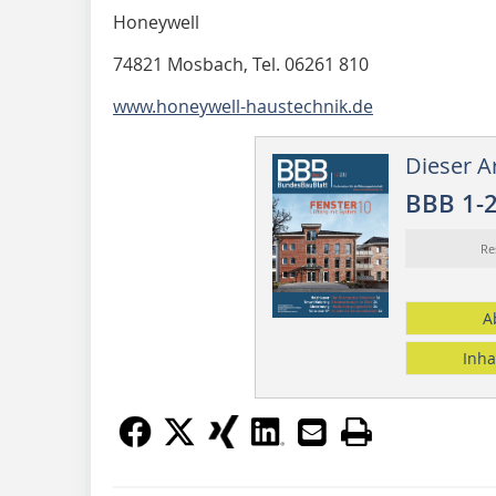
Honeywell
74821 Mosbach, Tel. 06261 810
www.honeywell-haustechnik.de
Dieser Ar
BBB 1-
Re
A
Inha