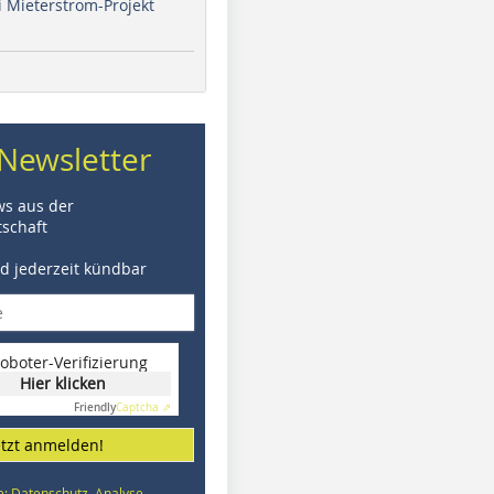
i Mieterstrom-Projekt
Newsletter
ws aus der
schaft
nd jederzeit kündbar
oboter-Verifizierung
Hier klicken
Friendly
Captcha ⇗
etzt anmelden!
e: Datenschutz, Analyse,