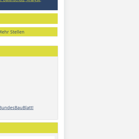
Mehr Stellen
 BundesBauBlatt!