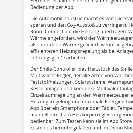
Betreiber erhalten eine höchst energieeffizi
Bedienung per App.
Die Automobilindustrie macht es vor: Die Star
sparen und den Co
-Ausstoß zu verringern. H
2
Room Connect auf die Heizung übertragen: Wi
Wärme angefordert, wird der Wärmeerzeuger 
also nur dann Wärme geliefert, wenn sie gebra
effizienteren Heizungsregelung als bei Anlag
Führungsgröße arbeiten.
Der Smile-Controller, das Herzstück des Smile-
Multivalent-Regler, der alle Arten von Wärmee
Feststoffheizungen, Solarsysteme, Wärmepum
Kesselanlagen und komplexe Multivalentanla
Einzelraumregelung an den Wärmeerzeuger er
Heizungsregelung und maximale Energieeffizi
App über ein Smartphone oder Tablet. Temp
manuell direkt am Heizkörperregler vorgenom
bedienbar. Zum Testen kann sie im App Store 
kostenlos heruntergeladen und im Demo Mod