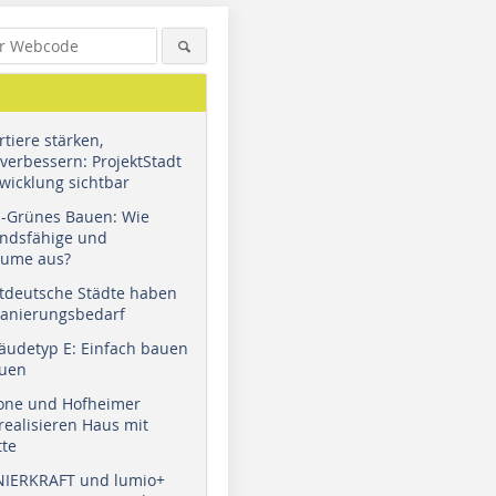
tiere stärken,
verbessern: ProjektStadt
wicklung sichtbar
u-Grünes Bauen: Wie
andsfähige und
äume aus?
tdeutsche Städte haben
Sanierungsbedarf
äudetyp E: Einfach bauen
auen
tone und Hofheimer
ealisieren Haus mit
tte
NIERKRAFT und lumio+