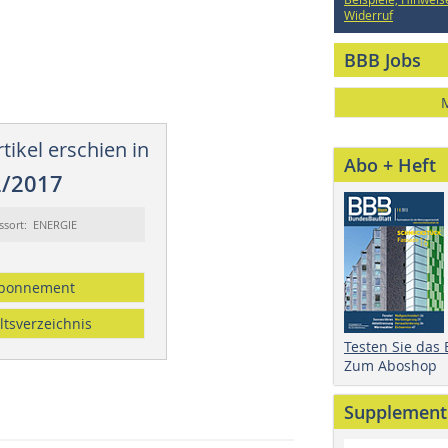
Widerruf
BBB Jobs
tikel erschien in
Abo + Heft
2/2017
ssort: ENERGIE
bonnement
ltsverzeichnis
Testen Sie das
Zum Aboshop
Supplement