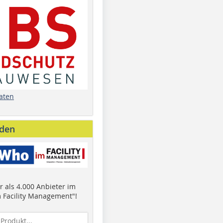
aten
nden
 als 4.000 Anbieter im
 Facility Management"!