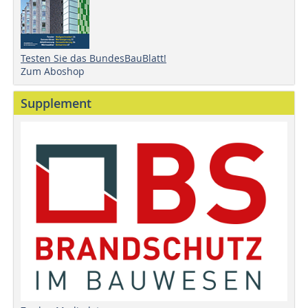
Testen Sie das BundesBauBlatt!
Zum Aboshop
Supplement