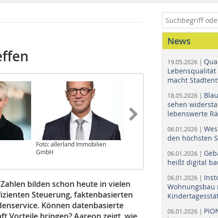
News
effen
Quar
19.05.2026 |
Lebensqualität 
macht Stadtent
Bla
18.05.2026 |
sehen widerst
lebenswerte R
Wes
06.01.2026 |
den höchsten 
Foto: allerland Immobilien
GmbH
Geb
06.01.2026 |
heißt digital b
Ins
06.01.2026 |
ahlen bilden schon heute in vielen
Wohnungsbau r
izienten Steuerung, faktenbasierten
Kindertagesstä
denservice. Können datenbasierte
PIO
06.01.2026 |
t Vorteile bringen? Aareon zeigt, wie