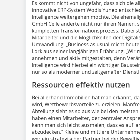
Es kommt nicht von ungefähr, dass sich die a
innovative ERP-System Wodis Yuneo entschie
Intelligence weitergehen möchte. Die ehema
GmbH Celle änderte nicht nur ihren Namen, so
kompletten Transformationsprozess. Dabei st
Mitarbeiter und die Möglichkeiten der Digital
Umwandlung. „Business as usual reicht heute
Lork aus seiner langjährigen Erfahrung. „Wir
annehmen und aktiv mitgestalten, denn Verä
Intelligence wird hierbei ein wichtiger Baustei
nur so als moderner und zeitgemäßer Dienstle
Ressourcen effektiv nutzen
Bei allerhand Immobilien hat man erkannt, dass
wird, Wettbewerbsvorteile zu erzielen. Manfred
Abteilung sieht es so aus wie bei den meist
haben einen Mitarbeiter, der zentraler Ansprec
kann man sich leicht ausmalen, dass es auf lang
abzudecken.“ Kleine und mittlere Unternehmen 
wer ein strategischer Partner bei der Bewälti