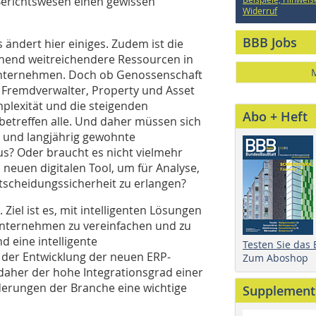
richtswesen einen gewissen
Widerruf
BBB Jobs
ändert hier einiges. Zudem ist die
chend weitreichendere Ressourcen in
Unternehmen. Doch ob Genossenschaft
 Fremdverwalter, Property und Asset
plexität und die steigenden
Abo + Heft
etreffen alle. Und daher müssen sich
ion und langjährig gewohnte
s? Oder braucht es nicht vielmehr
neuen digitalen Tool, um für Analyse,
ntscheidungssicherheit zu erlangen?
Ziel ist es, mit intelligenten Lösungen
unternehmen zu vereinfachen und zu
d eine intelligente
Testen Sie das
der Entwicklung der neuen ERP-
Zum Aboshop
aher der hohe Integrationsgrad einer
derungen der Branche eine wichtige
Supplement