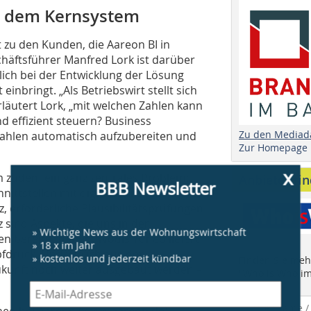
s dem Kernsystem
 zu den Kunden, die Aareon BI in
häftsführer Manfred Lork ist darüber
ich bei der Entwicklung der Lösung
einbringt. „Als Betriebswirt stellt sich
rläutert Lork, „mit welchen Zahlen kann
d effizient steuern? Business
Zu den Mediad
zahlen automatisch aufzubereiten und
Zur Homepage
x
em zudem ein ganz zentrales Problem:
Anbieter fi
BBB Newsletter
ittstellen mit digitalen Insellösungen
 erforderliche Plausibilitätsprüfungen
sind Aspekte, die uns in der
» Wichtige News aus der Wohnungswirtschaft
 bereitet haben. Wodis Yuneo liefert
» 18 x im Jahr
druck. Und wie ich aus der
» kostenlos und jederzeit kündbar
Finden Sie mehr
Zukunft noch weiter ausgebaut werden –
"Who is Who im
neo bei Aareon (
www.aareon.de
),