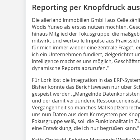
Reporting per Knopfdruck au
Die allerland Immobilien GmbH aus Celle zählt
Wodis Yuneo als erstes nutzen möchten. Gesc
hinaus Mitglied der Fokusgruppe, die maßgebl
mitwirkt und wertvolle Impulse aus Praxissicht 
für mich immer wieder eine zentrale Frage“, e
ich ein Unternehmen fundiert, zielgerichtet un
Intelligence macht es uns möglich, Geschäfts
dynamische Reports abzurufen.“
Für Lork löst die Integration in das ERP-Syst
Bisher konnte das Berichtswesen nur über Schn
gespeist werden. „Mangelnde Datenkonsistenz,
und der damit verbundene Ressourceneinsatz 
Vergangenheit so manches Mal Kopfzerbrechen
uns nun Daten aus dem Kernsystem per Knopf
Fokusgruppe weiß, soll die Funktionalität in 
eine Entwicklung, die ich nur begrüßen kann.“
Katja Christahl, Solution Managerin Wodis Yu