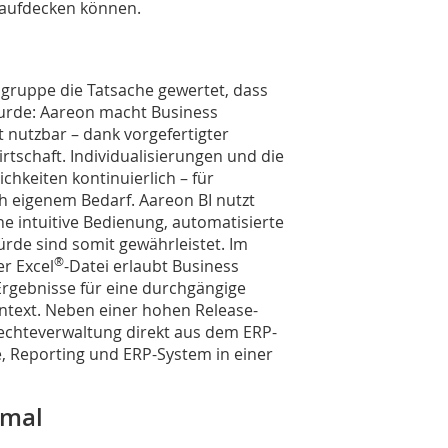
 aufdecken können.
n
sgruppe die Tatsache gewertet, dass
wurde: Aareon macht Business
rt nutzbar – dank vorgefertigter
tschaft. Individualisierungen und die
chkeiten kontinuierlich – für
 eigenem Bedarf. Aareon BI nutzt
ne intuitive Bedienung, automatisierte
ürde sind somit gewährleistet. Im
®
r Excel
-Datei erlaubt Business
 Ergebnisse für eine durchgängige
ntext. Neben einer hohen Release-
 Rechteverwaltung direkt aus dem ERP-
, Reporting und ERP-System in einer
rmal