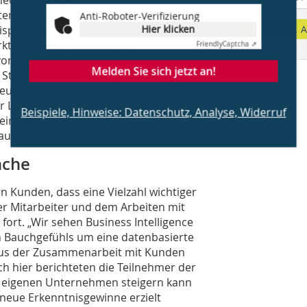
Daten im ERP-System und werden den
Anti-Roboter-Verifizierung
Hier klicken
spiel mit Daten aus unseren Digitalen
A
- und Statistikdaten wie
Friendly
Captcha ⇗
on Geodienstleistern, die
Melden Sie sich jetzt an!
Standortqualität etc. geben. So
e Blickwinkel. Schon jetzt liefert BI
r Leistungskennzahlen (KPIs) der
Beispiele, Hinweise: Datenschutz, Analyse, Widerruf
einfachen Start ins Thema Business
auen und erweitern lässt.“
nche
n Kunden, dass eine Vielzahl wichtiger
r Mitarbeiter und dem Arbeiten mit
 fort. „Wir sehen Business Intelligence
n Bauchgefühls um eine datenbasierte
aus der Zusammenarbeit mit Kunden
h hier berichteten die Teilnehmer der
 eigenen Unternehmen steigern kann
 neue Erkenntnisgewinne erzielt