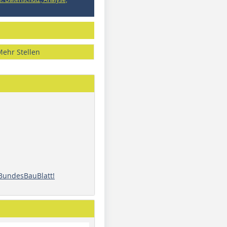
Mehr Stellen
 BundesBauBlatt!