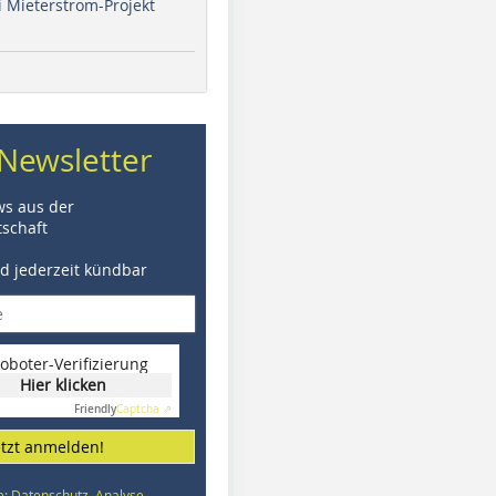
i Mieterstrom-Projekt
Newsletter
ws aus der
schaft
nd jederzeit kündbar
oboter-Verifizierung
Hier klicken
Friendly
Captcha ⇗
etzt anmelden!
e: Datenschutz, Analyse,