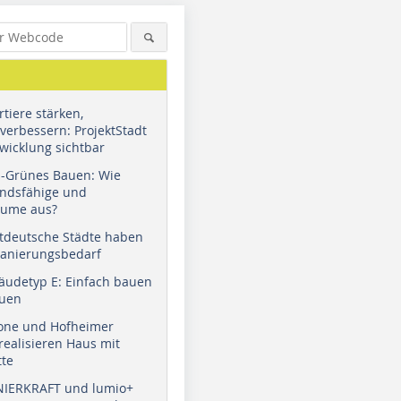
tiere stärken,
verbessern: ProjektStadt
wicklung sichtbar
u-Grünes Bauen: Wie
andsfähige und
äume aus?
tdeutsche Städte haben
Sanierungsbedarf
äudetyp E: Einfach bauen
auen
tone und Hofheimer
ealisieren Haus mit
tte
NIERKRAFT und lumio+