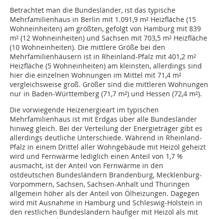
Betrachtet man die Bundesländer, ist das typische
Mehrfamilienhaus in Berlin mit 1.091,9 m² Heizfläche (15
Wohneinheiten) am größten, gefolgt von Hamburg mit 839
m² (12 Wohneinheiten) und Sachsen mit 703,5 m² Heizfläche
(10 Wohneinheiten). Die mittlere Größe bei den
Mehrfamilienhäusern ist in Rheinland-Pfalz mit 401,2 m²
Heizfläche (5 Wohneinheiten) am kleinsten, allerdings sind
hier die einzelnen Wohnungen im Mittel mit 71,4 m²
vergleichsweise groß. Größer sind die mittleren Wohnungen
nur in Baden-Württemberg (71,7 m²) und Hessen (72,4 m²).
Die vorwiegende Heizenergieart im typischen
Mehrfamilienhaus ist mit Erdgas über alle Bundesländer
hinweg gleich. Bei der Verteilung der Energieträger gibt es
allerdings deutliche Unterschiede. Während in Rheinland-
Pfalz in einem Drittel aller Wohngebäude mit Heizöl geheizt
wird und Fernwärme lediglich einen Anteil von 1,7 %
ausmacht, ist der Anteil von Fernwärme in den
ostdeutschen Bundesländern Brandenburg, Mecklenburg-
Vorpommern, Sachsen, Sachsen-Anhalt und Thüringen
allgemein höher als der Anteil von Ölheizungen. Dagegen
wird mit Ausnahme in Hamburg und Schleswig-Holstein in
den restlichen Bundesländern häufiger mit Heizöl als mit