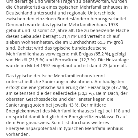
Um derartige und weitere Fragen zu beantworten, wurden
die Charakteristika eines typischen Mehrfamilienhauses in
Deutschland untersucht und regionale Unterschiede
zwischen den einzelnen Bundesländern herausgearbeitet.
Demnach wurde das typische Mehrfamilienhaus 1978
gebaut und ist somit 42 Jahre alt. Die zu beheizende Fläche
dieses Gebäudes beträgt 521,4 m² und verteilt sich auf
sieben Wohneinheiten, die im Durchschnitt 65,3 m² groß
sind. Beheizt wird das typische bundesdeutsche
Mehrfamilienhaus vorwiegend mit Erdgas (65,2 %), gefolgt
von Heizöl (21,3 %) und Fernwärme (12,7 %). Die Heizanlage
wurde im Mittel 1997 eingebaut und ist damit 23 Jahre alt.
Das typische deutsche Mehrfamilienhaus kennt
unterschiedliche Sanierungsmaßnahmen: Am häufigsten
erfolgt die energetische Sanierung der Heizanlage (47,7 %),
am seltensten die der Kellerdecke (30,3 %). Beim Dach, der
obersten Geschossdecke und der Fenster liegen die
Sanierungsquoten bei jeweils 43 %. Der mittlere
Energiekennwert des Mehrfamilienhauses liegt bei 118 und
entspricht damit lediglich der Energieeffizienzklasse D auf
dem Energieausweis. Somit ist durchaus weiteres
Energieeinsparpotential im typischen Mehrfamilienhaus
vorhanden.