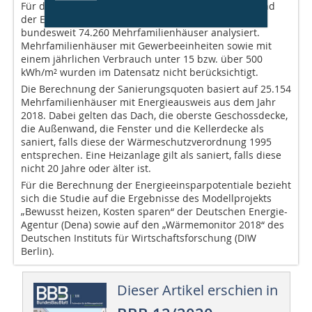
Für die Studie haben Statistiker der TU Dortmund und
der Energiedienstleister ista die Gebäudedaten von
bundesweit 74.260 Mehrfamilienhäuser analysiert.
Mehrfamilienhäuser mit Gewerbeeinheiten sowie mit
einem jährlichen Verbrauch unter 15 bzw. über 500
kWh/m² wurden im Datensatz nicht berücksichtigt.
Die Berechnung der Sanierungsquoten basiert auf 25.154
Mehrfamilienhäuser mit Energieausweis aus dem Jahr
2018. Dabei gelten das Dach, die oberste Geschossdecke,
die Außenwand, die Fenster und die Kellerdecke als
saniert, falls diese der Wärmeschutzverordnung 1995
entsprechen. Eine Heizanlage gilt als saniert, falls diese
nicht 20 Jahre oder älter ist.
Für die Berechnung der Energieeinsparpotentiale bezieht
sich die Studie auf die Ergebnisse des Modellprojekts
„Bewusst heizen, Kosten sparen“ der Deutschen Energie-
Agentur (Dena) sowie auf den „Wärmemonitor 2018“ des
Deutschen Instituts für Wirtschaftsforschung (DIW
Berlin).
Dieser Artikel erschien in