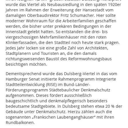
wurde das Viertel als Neubausiedlung in den späten 1920er
Jahren im Rahmen der Erweiterung der Hansestadt vom
damaligen Oberbaudirektor Fritz Schumacher. Hier sollte
moderner Wohnraum für die Arbeiterfamilien geschaffen
werden, die bisher unter prekären Bedingungen in der
Innenstadt gelebt hatten. So entstanden die drei- bis
viergeschossigen Mehrfamilienhäuser mit den roten
Klinkerfassaden, die den Stadtteil noch heute stark prägen.
Jedes Jahr locken sie eine große Zahl von Architekten,
Stadtplanern und Touristen an, die den damals
richtungsweisenden Baustil des Reformwohnungsbaus
besichtigen möchten.
Dementsprechend wurde das Dulsberg-Viertel in das vom
Hamburger Senat initiierte Rahmenprogramm Integrierte
Stadtteilentwicklung (RISE) im Bund-Länder-
Förderungsprogramm Städtebaulicher Denkmalschutz
aufgenommen. Dieses fördert ausschließlich
baugeschichtlich und denkmalpflegerisch besonders
bedeutsame Stadtgebiete. In Dulsberg stehen etwa 20 % der
Gebäude unter Denkmalschutz. Hierzu zählen auch die
sogenannten „Frankschen Laubenganghäuser“ mit ihren
Rundbalkonen.