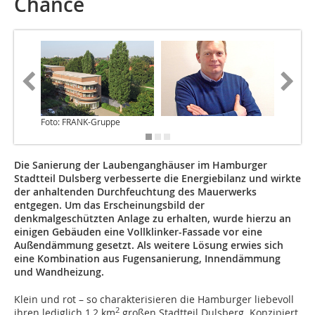
Chance
Foto: FRANK-Gruppe
Foto: F
Die Sanierung der Laubenganghäuser im Hamburger
Stadtteil Dulsberg verbesserte die Energiebilanz und wirkte
der anhaltenden Durchfeuchtung des Mauerwerks
entgegen. Um das Erscheinungsbild der
denkmalgeschützten Anlage zu erhalten, wurde hierzu an
einigen Gebäuden eine Vollklinker-Fassade vor eine
Außendämmung gesetzt. Als weitere Lösung erwies sich
eine Kombination aus Fugensanierung, Innendämmung
und Wandheizung.
Klein und rot – so charakterisieren die Hamburger liebevoll
2
ihren lediglich 1,2 km
großen Stadtteil Dulsberg. Konzipiert