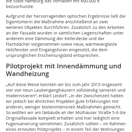
die Stadt Hamburg das Vorhaben mit 600.000 €
bezuschusste.
Aufgrund der hervorragenden optischen Ergebnisse ließ die
Eigentümerin die Maßnahme anschließend an zwei
weiteren Objekten durchführen. Zusätzlich zu den Arbeiten
an der Fassade wurden in sämtlichen Liegenschaften unter
anderem eine Dämmung der Kellerdecke und der
Flachdächer vorgenommen sowie neue, wärmeverglaste
Holzfenster und Eingangstüren eingesetzt, die dem
ursprünglichen Erscheinungsbild entsprechen.
Pilotprojekt mit Innendämmung und
Wandheizung
„Auf diese Weise konnten wir bis zum Jahr 2015 insgesamt
vier von neun Laubenganghäusern vollständig sanieren und
modernisieren“, erklärt Leidorf. „In der Zwischenzeit hatten
wir jedoch bei ähnlichen Projekten gute Erfahrungen mit
anderen, weniger kostenintensiven Maßnahmen gemacht.
So wollten wir am Gebäude an der Mülhäuser Straße 5-6 die
Originalfassade komplett erhalten und hier lediglich eine
Fugensanierung vornehmen. Zusätzlich sollten – im Rahmen
eines erneuten Pilotprojekts – in einem Teil der Wohnungen