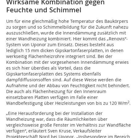
Wirksame Kombination gegen
Feuchte und Schimmel
Um für eine gleichmäßig hohe Temperatur des Baukörpers
zu sorgen und so Schimmelbildung für die Zukunft nahezu
auszuschließen, wurde die Innendämmung zusätzlich mit
einer Wandheizung kombiniert. Hier kommt das „Renovis“-
System von Uponor zum Einsatz. Dieses besteht aus
lediglich 15 mm dicken Gipskartonfaserplatten, in denen
werkseitig Flächenheizrohre integriert sind. Bei der
Kombination mit der vorgesehenen Innendämmung erwies
es sich hier überdies als Vorteil, dass die
Gipskartonfaserplatten des Systems ebenfalls
dampfdiffusionsoffen sind. Auf diese Weise werden die
Aufnahme und der Abbau von Feuchtigkeit nicht behindert.
Die auch als Flächenheizung für den Innenraum
einsetzbaren Platten verfügen im Falle einer
2
Wandbefestigung über Heizleistungen von bis zu 120 W/m
.
„Eine Herausforderung bei der Installation der
Wandheizung war, dass die Räumlichkeiten über
vergleichsweise große Fenster im Verhältnis zur Wandfläche
verfügen“, erläutert Sven Kruse, Verkaufsleiter
Projektgeschäft Nord bei Uponor. „Insbesondere im Bereich