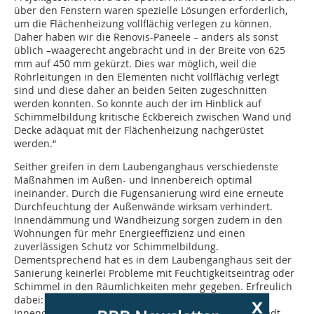
über den Fenstern waren spezielle Lösungen erforderlich,
um die Flächenheizung vollflächig verlegen zu können.
Daher haben wir die Renovis-Paneele – anders als sonst
üblich –waagerecht angebracht und in der Breite von 625
mm auf 450 mm gekürzt. Dies war möglich, weil die
Rohrleitungen in den Elementen nicht vollflächig verlegt
sind und diese daher an beiden Seiten zugeschnitten
werden konnten. So konnte auch der im Hinblick auf
Schimmelbildung kritische Eckbereich zwischen Wand und
Decke adäquat mit der Flächenheizung nachgerüstet
werden.“
Seither greifen in dem Laubenganghaus verschiedenste
Maßnahmen im Außen- und Innenbereich optimal
ineinander. Durch die Fugensanierung wird eine erneute
Durchfeuchtung der Außenwände wirksam verhindert.
Innendämmung und Wandheizung sorgen zudem in den
Wohnungen für mehr Energieeffizienz und einen
zuverlässigen Schutz vor Schimmelbildung.
Dementsprechend hat es in dem Laubenganghaus seit der
Sanierung keinerlei Probleme mit Feuchtigkeitseintrag oder
Schimmel in den Räumlichkeiten mehr gegeben. Erfreulich
x
dabei: Sowohl für die Fugensanierung als auch die
Innendämmung erhielt die FRANK-Gruppe von der Stadt