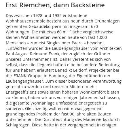
Erst Riemchen, dann Backsteine
Das zwischen 1928 und 1932 entstandene
Wohnhausensemble besteht aus neun durch Grünanlagen
getrennten Gebäudekörpern mit insgesamt 670
2
Wohnungen. Die mit etwa 60 m
Fläche vergleichsweise
kleinen Wohneinheiten werden heute von fast 1.000
Menschen – zumeist Singles oder Paare – bewohnt.
„Entworfen wurden die Laubenganghäuser vom Architekten
Paul August Reimund Frank, der zugleich der Gründer
unseres Unternehmens ist. Daher versteht es sich von
selbst, dass die Liegenschaften eine besondere Bedeutung
für uns haben“, erläutert Benedikt Leidorf, Projektleiter bei
der FRANK-Gruppe in Hamburg, der Eigentümerin der
Laubenganghäuser. „Um dieser besonderen Verantwortung
gerecht zu werden und unseren Mietern mehr
Energieeffizienz sowie einen höheren Wohnkomfort bieten
zu können, haben wir uns vor einigen Jahren entschlossen,
die gesamte Wohnanlage umfassend energetisch zu
sanieren. Gleichzeitig wollten wir etwas gegen ein
grundlegendes Problem der fast 90 Jahre alten Bauten
unternehmen: Die Durchfeuchtung des Mauerwerks durch
Schlagregen. Diese hatte in der Vergangenheit in einigen