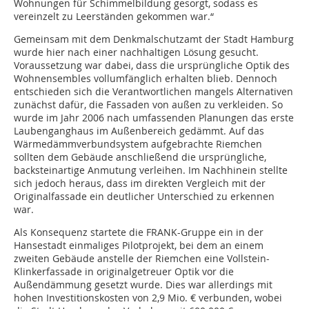
Wohnungen für Schimmelbildung gesorgt, sodass es
vereinzelt zu Leerständen gekommen war.“
Gemeinsam mit dem Denkmalschutzamt der Stadt Hamburg
wurde hier nach einer nachhaltigen Lösung gesucht.
Voraussetzung war dabei, dass die ursprüngliche Optik des
Wohnensembles vollumfänglich erhalten blieb. Dennoch
entschieden sich die Verantwortlichen mangels Alternativen
zunächst dafür, die Fassaden von außen zu verkleiden. So
wurde im Jahr 2006 nach umfassenden Planungen das erste
Laubenganghaus im Außenbereich gedämmt. Auf das
Wärmedämmverbundsystem aufgebrachte Riemchen
sollten dem Gebäude anschließend die ursprüngliche,
backsteinartige Anmutung verleihen. Im Nachhinein stellte
sich jedoch heraus, dass im direkten Vergleich mit der
Originalfassade ein deutlicher Unterschied zu erkennen
war.
Als Konsequenz startete die FRANK-Gruppe ein in der
Hansestadt einmaliges Pilotprojekt, bei dem an einem
zweiten Gebäude anstelle der Riemchen eine Vollstein-
Klinkerfassade in originalgetreuer Optik vor die
Außendämmung gesetzt wurde. Dies war allerdings mit
hohen Investitionskosten von 2,9 Mio. € verbunden, wobei