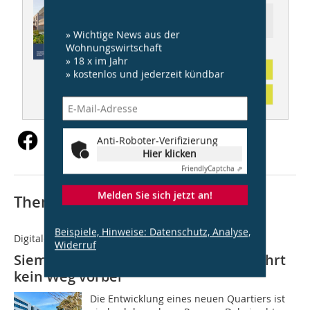
Ressort: STADT- UND
QUARTIERSENTWICKLUNG
» Wichtige News aus der
Wohnungswirtschaft
» 18 x im Jahr
Abonnement
» kostenlos und jederzeit kündbar
Inhaltsverzeichnis
Anti-Roboter-Verifizierung
Hier klicken
Friendly
Captcha ⇗
Melden Sie sich jetzt an!
Thematisch passende Artikel:
Beispiele, Hinweise: Datenschutz, Analyse,
Digitale Planung
Widerruf
Siemens Campus Erlangen: An BIM führt
kein Weg vorbei
Die Entwicklung eines neuen Quartiers ist