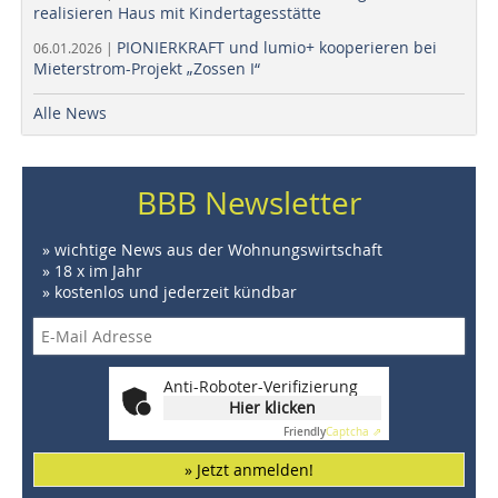
realisieren Haus mit Kindertagesstätte
PIONIERKRAFT und lumio+ kooperieren bei
06.01.2026 |
Mieterstrom-Projekt „Zossen I“
Alle News
BBB Newsletter
» wichtige News aus der Wohnungswirtschaft
» 18 x im Jahr
» kostenlos und jederzeit kündbar
Anti-Roboter-Verifizierung
Hier klicken
Friendly
Captcha ⇗
» Jetzt anmelden!