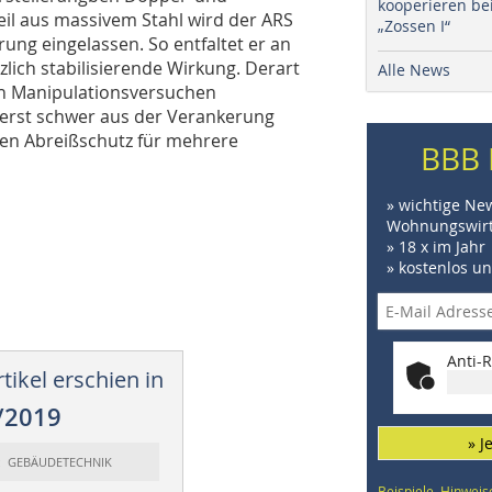
kooperieren be
eil aus massivem Stahl wird der ARS
„Zossen I“
ung eingelassen. So entfaltet er an
zlich stabilisierende Wirkung. Derart
Alle News
ach Manipulationsversuchen
ßerst schwer aus der Verankerung
hen Abreißschutz für mehrere
BBB 
» wichtige Ne
Wohnungswirt
» 18 x im Jahr
» kostenlos u
Anti-R
tikel erschien in
/2019
» J
t: GEBÄUDETECHNIK
Beispiele, Hinweis