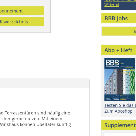
Widerruf
bonnement
BBB Jobs
ltsverzeichnis
Abo + Heft
Testen Sie das
Zum Aboshop
nd Terrassentüren sind häufig eine
recher gerne nutzen. Mit einem
 Winkhaus können Übeltäter künftig
Supplement