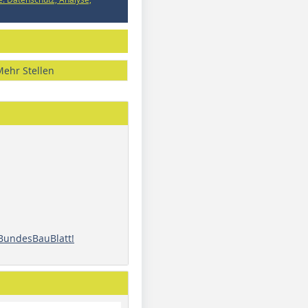
Mehr Stellen
 BundesBauBlatt!