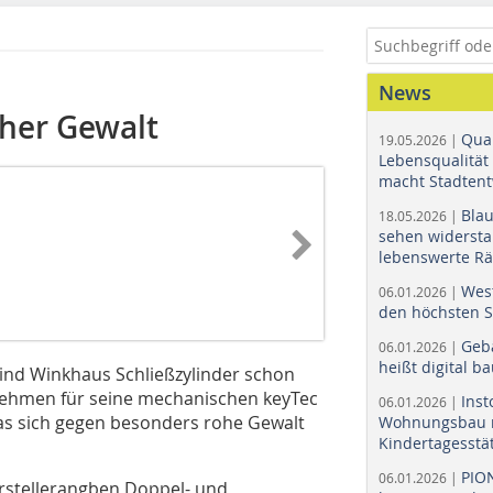
News
oher Gewalt
Quar
19.05.2026 |
Lebensqualität 
macht Stadtent
Bla
18.05.2026 |
sehen widerst
lebenswerte R
Wes
06.01.2026 |
den höchsten 
Geb
06.01.2026 |
heißt digital b
nd Winkhaus Schließzylinder schon
nehmen für seine mechanischen keyTec
Ins
06.01.2026 |
 das sich gegen besonders rohe Gewalt
Wohnungsbau r
Kindertagesstä
PIO
06.01.2026 |
rstellerangben Doppel- und