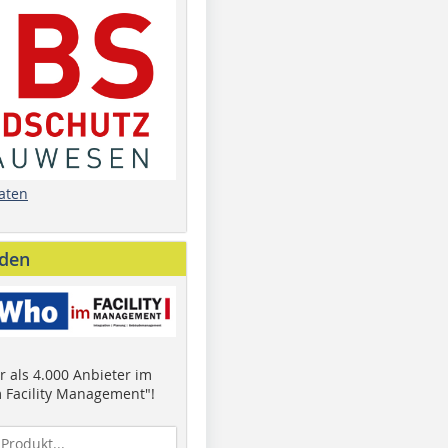
aten
nden
 als 4.000 Anbieter im
 Facility Management"!