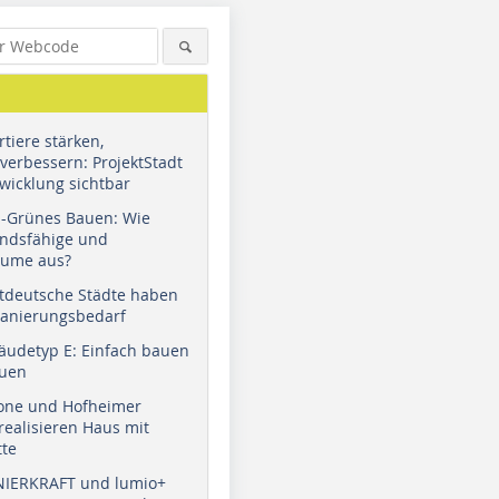
tiere stärken,
verbessern: ProjektStadt
wicklung sichtbar
u-Grünes Bauen: Wie
andsfähige und
äume aus?
tdeutsche Städte haben
Sanierungsbedarf
äudetyp E: Einfach bauen
auen
tone und Hofheimer
ealisieren Haus mit
tte
NIERKRAFT und lumio+