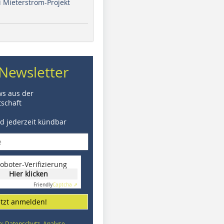
i Mieterstrom-Projekt
Newsletter
ws aus der
schaft
nd jederzeit kündbar
oboter-Verifizierung
Hier klicken
Friendly
Captcha ⇗
etzt anmelden!
e: Datenschutz, Analyse,