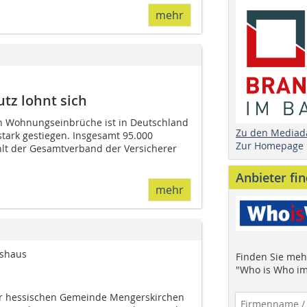
mehr
z lohnt sich
en Wohnungseinbrüche ist in Deutschland
Zu den Mediad
 stark gestiegen. Insgesamt 95.000
Zur Homepage
t der Gesamtverband der Versicherer
Anbieter fi
mehr
nshaus
Finden Sie mehr
"Who is Who im
der hessischen Gemeinde Mengerskirchen