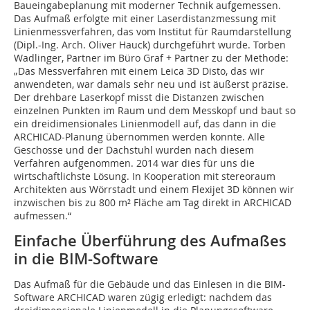
Baueingabeplanung mit moderner Technik aufgemessen.
Das Aufmaß erfolgte mit einer Laserdistanzmessung mit
Linienmessverfahren, das vom Institut für Raumdarstellung
(Dipl.-Ing. Arch. Oliver Hauck) durchgeführt wurde. Torben
Wadlinger, Partner im Büro Graf + Partner zu der Methode:
„Das Messverfahren mit einem Leica 3D Disto, das wir
anwendeten, war damals sehr neu und ist äußerst präzise.
Der drehbare Laserkopf misst die Distanzen zwischen
einzelnen Punkten im Raum und dem Messkopf und baut so
ein dreidimensionales Linienmodell auf, das dann in die
ARCHICAD-Planung übernommen werden konnte. Alle
Geschosse und der Dachstuhl wurden nach diesem
Verfahren aufgenommen. 2014 war dies für uns die
wirtschaftlichste Lösung. In Kooperation mit stereoraum
Architekten aus Wörrstadt und einem Flexijet 3D können wir
inzwischen bis zu 800 m² Fläche am Tag direkt in ARCHICAD
aufmessen.“
Einfache Überführung des Aufmaßes
in die BIM-Software
Das Aufmaß für die Gebäude und das Einlesen in die BIM-
Software ARCHICAD waren zügig erledigt: nachdem das