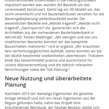
dreidimensionale Linienmodell in die Planungssoftware
importiert worden war, wurden die Bauteile um das
Linienmodell konstruiert. Damit lag ein 3D-Modell vor, das
leicht vereinfacht und mit Bauteilattributen versehen für die
Baueingabeplanung weiterbearbeitet wurde. Die
wesentlichen Bauteile wie „Wände tragend“, „Wände nicht
tragend“, „Dachsparren“ etc. generierten sich die
Architekten aus der vorhandenen Bauteildatenbank in
ARCHICAD. Torben Wadlinger: „Mit wenigen und von uns
modifizierten Bauteilen konnten wir das komplette
Bauvorhaben realisieren.“ Und er ergänzt: „Wir brauchten
kein verformungsgerechtes Aufmaß. Daher konnten wir bei
der Mühle bestimmte Unebenheiten übermessen. Trotzdem
blieb das Gesamtmodell präzise und ausreichend für
unsere Massenermittlung und die statisch relevanten
Berechnungen sowie die TGA-Planung.“
Neue Nutzung und überarbeitete
Planung
Nachdem 2015 der damalige Eigentümer die gesamte
Anlage verkauft und sich ein neuer Eigentümer aus der
Region gefunden hatte, nahm das Projekt eine
entscheidende Wendung: der heutige Besitzer stellte sich