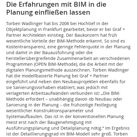
Die Erfahrungen mit BIM in die
Planung einfließen lassen
Torben Wadlinger hat bis 2006 bei Hochtief in der
Objektplanung in Frankfurt gearbeitet, bevor er bei Graf +
Partner Architekten einstieg. Der Baukonzern hat früh
wesentliche Vorteile der BIM-Methode erkannt. So sind es
Kostentransparenz, eine geringe Fehlerquote in der Planung
und damit in der Bauausführung oder die
herstellerübergreifende Zusammenarbeit an verschiedenen
Programmen (OPEN BIM-Methode), die die Arbeit mit der
digitalen Planungsmethode auszeichnen. Torben Wadlinger
hat die modellbasierte Planung bei Graf + Partner
eingeführt und neben den Neubauprojekten ebenfalls für
sie Sanierungsvorhaben etabliert, was jedoch mit
verlagerten Arbeitsaufwänden verbunden ist: „Die BIM-
Methode erfordert – unabhängig davon ob Neubau oder
Sanierung in der Planung – die frühzeitige Festlegung
wesentlicher Kon­struktionsparameter und
Systemaufbauten. Das ist in der konventionellen Planung
meist erst nach der Baugenehmigung mit
Ausführungsplanung und Detailplanung nötig.“ Im Ergebnis
ist der Detaillierungsgrad im BIM-Modell sehr groß. Torben