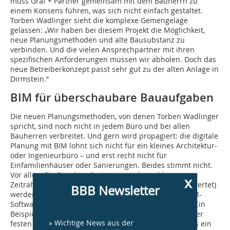
muss Graf + Partner gemeinsam mit dem Bauherrn zu
einem Konsens führen, was sich nicht einfach gestaltet.
Torben Wadlinger sieht die komplexe Gemengelage
gelassen: „Wir haben bei diesem Projekt die Möglichkeit,
neue Planungsmethoden und alte Bausubstanz zu
verbinden. Und die vielen Ansprechpartner mit ihren
spezifischen Anforderungen müssen wir abholen. Doch das
neue Betreiberkonzept passt sehr gut zu der alten Anlage in
Dirmstein.“
BIM für überschaubare Bauaufgaben
Die neuen Planungsmethoden, von denen Torben Wadlinger
spricht, sind noch nicht in jedem Büro und bei allen
Bauherren verbreitet. Und gern wird propagiert: die digitale
Planung mit BIM lohnt sich nicht für ein kleines Architektur-
oder Ingenieurbüro – und erst recht nicht für
Einfamilienhäuser oder Sanierungen. Beides stimmt nicht.
Vor allem für Projekte, die in einem abgeschlossenen
x
Zeitrahmen von ca. zwei Jahren realisiert (und ausgewertet)
BBB Newsletter
werden können, ist BIM und die Planung mit einer BIM-
Software wie ARCHICAD sinnvoll und wertschöpfend. Ein
Beispiel hierfür sind Graf + Partner Architekten. Mit vier
» Wichtige News aus der
festen und einem freien Mitarbeiter sind sie durchaus ein