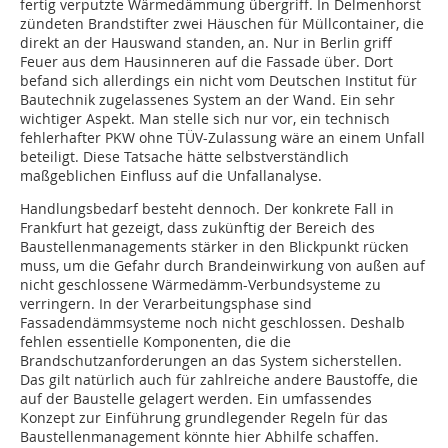
fertig verputzte Wärmedämmung übergriff. In Delmenhorst
zündeten Brandstifter zwei Häuschen für Müllcontainer, die
direkt an der Hauswand standen, an. Nur in Berlin griff
Feuer aus dem Hausinneren auf die Fassade über. Dort
befand sich allerdings ein nicht vom Deutschen Institut für
Bautechnik zugelassenes System an der Wand. Ein sehr
wichtiger Aspekt. Man stelle sich nur vor, ein technisch
fehlerhafter PKW ohne TÜV-Zulassung wäre an einem Unfall
beteiligt. Diese Tatsache hätte selbstverständlich
maßgeblichen Einfluss auf die Unfallanalyse.
Handlungsbedarf besteht dennoch. Der konkrete Fall in
Frankfurt hat gezeigt, dass zukünftig der Bereich des
Baustellenmanagements stärker in den Blickpunkt rücken
muss, um die Gefahr durch Brandeinwirkung von außen auf
nicht geschlossene Wärmedämm-Verbundsysteme zu
verringern. In der Verarbeitungsphase sind
Fassadendämmsysteme noch nicht geschlossen. Deshalb
fehlen es­­sentielle Komponenten, die die
Brandschutzanforderungen an das System sicherstellen.
Das gilt natürlich auch für zahlreiche andere Baustoffe, die
auf der Baustelle gelagert werden. Ein umfassendes
Konzept zur Einführung grundlegender Regeln für das
Baustellenmanagement könnte hier Abhilfe schaffen.