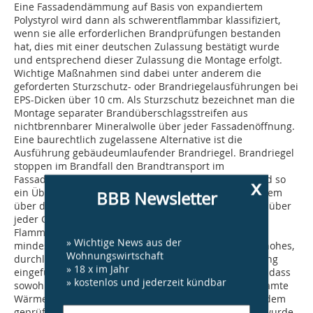
Eine Fassadendämmung auf Basis von ex­­pandiertem
Polystyrol wird dann als schwer­­entflammbar klassifiziert,
wenn sie alle erforderlichen Brandprüfungen bestanden
hat, dies mit einer deutschen Zulassung bestätigt wurde
und entsprechend dieser Zulassung die Montage erfolgt.
Wichtige Maßnahmen sind dabei unter anderem die
geforderten Sturzschutz- oder Brandriegelausführungen bei
EPS-Dicken über 10 cm. Als Sturzschutz bezeichnet man die
Montage separater Brandüberschlagsstreifen aus
nichtbrennbarer Mineralwolle über jeder Fassadenöffnung.
Eine baurechtlich zugelassene Alternative ist die
Ausführung gebäudeumlaufender Brandriegel. Brandriegel
stoppen im Brandfall den Brandtransport im
Fassadendämmsystem unterhalb des Putzsystems und so
x
ein Überschlagen des Brandes im Fassadendämmsystem
BBB Newsletter
über den Brandriegel hinweg. Statt einzelner Streifen über
jeder Gebäudeöffnung, welche an dieser Stelle den
Flammeneintritt in das WDVS verhindern, wird dabei
» Wichtige News aus der
mindestens über jedem zweiten Geschoss ein 20 cm hohes,
Wohnungswirtschaft
durchlaufendes Mineralwolleband in die EPS-Dämmung
» 18 x im Jahr
eingefügt. In beiden Fällen ist es wichtig zu beachten, dass
» kostenlos und jederzeit kündbar
sowohl Brandriegel als auch Sturzschutz und das gesamte
Wärmedämm-Verbundsystem ringsherum sicher mit dem
geprüften Putzsystem überarbeitet und geschlossen wurde.