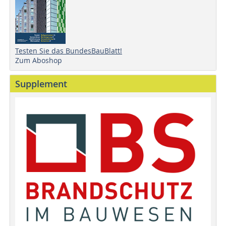
Testen Sie das BundesBauBlatt!
Zum Aboshop
Supplement