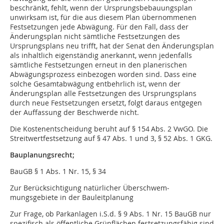
beschränkt, fehlt, wenn der Ur­­sprungs­be­bau­ungsplan
unwirksam ist, für die aus diesem Plan übernommenen
Festsetzungen jede Ab­­wägung. Für den Fall, dass der
Änderungsplan nicht sämtliche Festsetzungen des
Ursprungsplans neu trifft, hat der Senat den Änderungsplan
als inhaltlich eigenständig anerkannt, wenn jedenfalls
sämtliche Festsetzungen er­­neut in den planerischen
Abwägungsprozess einbezogen worden sind. Dass eine
solche Ge­­samt­abwägung entbehrlich ist, wenn der
Änderungsplan alle Festsetzungen des Ur­­sprungs­plans
durch neue Festsetzungen ersetzt, folgt daraus entgegen
der Auffassung der Beschwerde nicht.
Die Kostenentscheidung beruht auf § 154 Abs. 2 VwGO. Die
Streitwertfestsetzung auf § 47 Abs. 1 und 3, § 52 Abs. 1 GKG.
Bauplanungsrecht;
BauGB § 1 Abs. 1 Nr. 15, § 34
Zur Berücksichtigung natürlicher Über­­schwem­­­
mungsgebiete in der Bauleitplanung
Zur Frage, ob Parkanlagen i.S.d. § 9 Abs. 1 Nr. 15 BauGB nur
spezifisch als öffentliche Grünflächen festsetzungsfähig sind