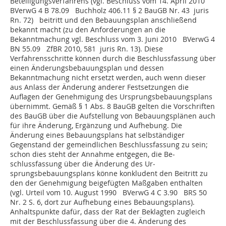
Beteiligungsverfahrens (vgl. Beschluss vom 14. April 2010
BVerwG 4 B 78.09 Buchholz 406.11 § 2 BauGB Nr. 43 juris
Rn. 72) beitritt und den Bebauungsplan an­­schließend
bekannt macht (zu den Anforderungen an die
Bekanntmachung vgl. Beschluss vom 3. Juni 2010 BVerwG 4
BN 55.09 ZfBR 2010, 581 juris Rn. 13). Diese
Verfahrensschritte können durch die Be­­schluss­fassung über
einen Änderungsbebauungsplan und dessen
Bekanntmachung nicht ersetzt werden, auch wenn dieser
aus Anlass der Änderung anderer Festsetzungen die
Auflagen der Genehmigung des Ursprungsbebauungsplans
übernimmt. Gemäß § 1 Abs. 8 BauGB gelten die Vorschriften
des BauGB über die Aufstellung von Be­­bauungsplänen auch
für ihre Änderung, Ergänzung und Aufhebung. Die
Änderung eines Bebauungsplans hat selbständiger
Gegenstand der gemeindlichen Beschlussfassung zu sein;
schon dies steht der Annahme entgegen, die Be­­
schlussfassung über die Änderung des Ur­­
sprungsbebauungsplans könne konkludent den Beitritt zu
den der Genehmigung beigefügten Maßgaben enthalten
(vgl. Urteil vom 10. August 1990 BVerwG 4 C 3.90 BRS 50
Nr. 2 S. 6, dort zur Aufhebung eines Bebauungsplans).
Anhaltspunkte dafür, dass der Rat der Beklagten zugleich
mit der Beschlussfassung über die 4. Änderung des