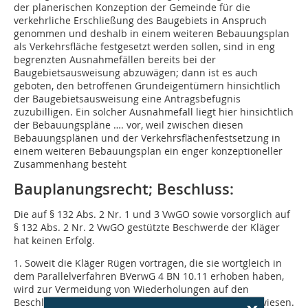
der planerischen Konzeption der Gemeinde für die
verkehrliche Erschließung des Baugebiets in Anspruch
genommen und deshalb in einem weiteren Bebauungsplan
als Verkehrsfläche festgesetzt werden sollen, sind in eng
begrenzten Ausnahmefällen bereits bei der
Baugebietsausweisung abzuwägen; dann ist es auch
geboten, den betroffenen Grundeigentümern hinsichtlich
der Baugebietsausweisung eine Antragsbefugnis
zuzubilligen. Ein solcher Ausnahmefall liegt hier hinsichtlich
der Bebauungspläne …. vor, weil zwischen diesen
Bebauungsplänen und der Verkehrsflächenfestsetzung in
einem weiteren Bebauungsplan ein enger konzeptioneller
Zusammenhang besteht
Bauplanungsrecht; Beschluss:
Die auf § 132 Abs. 2 Nr. 1 und 3 VwGO sowie vorsorglich auf
§ 132 Abs. 2 Nr. 2 VwGO gestützte Beschwerde der Kläger
hat keinen Erfolg.
1. Soweit die Kläger Rügen vortragen, die sie wortgleich in
dem Parallelverfahren BVerwG 4 BN 10.11 erhoben haben,
wird zur Vermeidung von Wiederholungen auf den
Beschluss vom heutigen Tage in jenem Verfahren verwiesen.