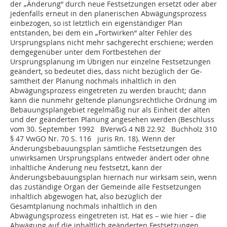
der „Änderung“ durch neue Festsetzungen ersetzt oder aber
jedenfalls erneut in den planerischen Abwägungsprozess
einbezogen, so ist letztlich ein eigenständiger Plan
entstanden, bei dem ein „Fortwirken“ alter Fehler des
Ursprungsplans nicht mehr sachgerecht erschiene; werden
demgegenüber unter dem Fortbestehen der
Ursprungsplanung im Übrigen nur einzelne Festsetzungen
geändert, so bedeutet dies, dass nicht bezüglich der Ge­­
samtheit der Planung nochmals inhaltlich in den
Abwägungsprozess eingetreten zu werden braucht; dann
kann die nunmehr geltende planungsrechtliche Ordnung im
Bebauungsplangebiet regelmäßig nur als Einheit der alten
und der geänderten Planung angesehen werden (Beschluss
vom 30. September 1992 BVerwG 4 NB 22.92 Buchholz 310
§ 47 VwGO Nr. 70 S. 116 juris Rn. 18). Wenn der
Änderungsbebauungsplan sämtliche Festsetzungen des
unwirksamen Ursprungsplans entweder ändert oder ohne
inhaltliche Änderung neu festsetzt, kann der
Änderungsbebauungsplan hiernach nur wirksam sein, wenn
das zuständige Organ der Gemeinde alle Festsetzungen
inhaltlich abgewogen hat, also bezüglich der
Gesamtplanung nochmals inhaltlich in den
Abwägungsprozess eingetreten ist. Hat es – wie hier – die
Abwägung auf die inhaltlich geänderten Festsetzungen