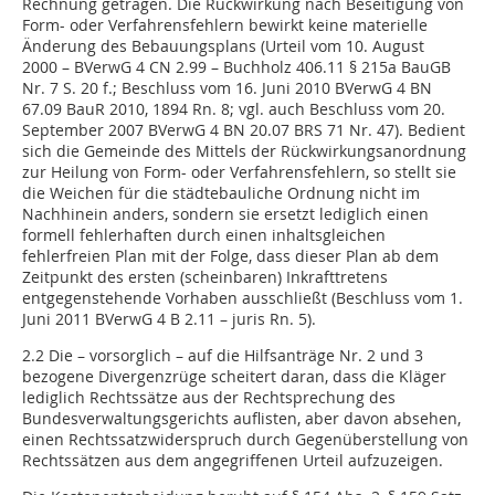
Rechnung getragen. Die Rückwirkung nach Beseitigung von
Form- oder Verfahrensfehlern bewirkt keine materielle
Änderung des Bebauungsplans (Urteil vom 10. August
2000 – BVerwG 4 CN 2.99 – Buchholz 406.11 § 215a BauGB
Nr. 7 S. 20 f.; Beschluss vom 16. Juni 2010 BVerwG 4 BN
67.09 BauR 2010, 1894 Rn. 8; vgl. auch Beschluss vom 20.
September 2007 BVerwG 4 BN 20.07 BRS 71 Nr. 47). Bedient
sich die Gemeinde des Mittels der Rückwirkungsanordnung
zur Heilung von Form- oder Verfahrensfehlern, so stellt sie
die Weichen für die städtebauliche Ordnung nicht im
Nachhinein anders, sondern sie ersetzt lediglich einen
formell fehlerhaften durch einen inhaltsgleichen
fehlerfreien Plan mit der Folge, dass dieser Plan ab dem
Zeitpunkt des ersten (scheinbaren) Inkrafttretens
entgegenstehende Vorhaben ausschließt (Beschluss vom 1.
Juni 2011 BVerwG 4 B 2.11 – juris Rn. 5).
2.2 Die – vorsorglich – auf die Hilfsanträge Nr. 2 und 3
bezogene Divergenzrüge scheitert daran, dass die Kläger
lediglich Rechtssätze aus der Rechtsprechung des
Bundesverwaltungsgerichts auflisten, aber davon absehen,
einen Rechtssatzwiderspruch durch Gegenüberstellung von
Rechtssätzen aus dem angegriffenen Urteil aufzuzeigen.