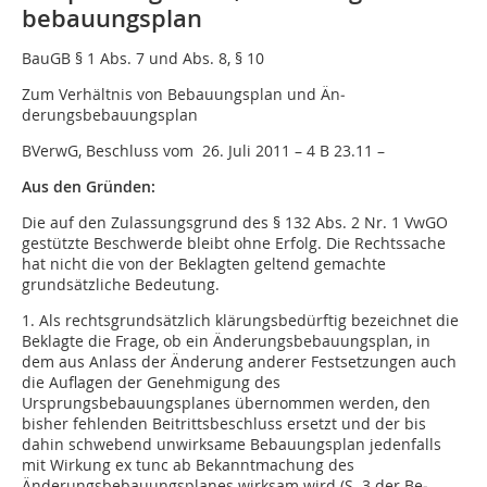
bebauungsplan
BauGB § 1 Abs. 7 und Abs. 8, § 10
Zum Verhältnis von Bebauungsplan und Än­­
derungsbebauungsplan
BVerwG, Beschluss vom 26. Juli 2011 – 4 B 23.11 –
Aus den Gründen:
Die auf den Zulassungsgrund des § 132 Abs. 2 Nr. 1 VwGO
gestützte Beschwerde bleibt ohne Erfolg. Die Rechtssache
hat nicht die von der Beklagten geltend gemachte
grundsätzliche Bedeutung.
1. Als rechtsgrundsätzlich klärungsbedürftig be­­zeichnet die
Beklagte die Frage, ob ein Änderungsbebauungsplan, in
dem aus Anlass der Änderung anderer Festsetzungen auch
die Auflagen der Genehmigung des
Ursprungsbebauungsplanes übernommen werden, den
bisher fehlenden Beitrittsbeschluss ersetzt und der bis
dahin schwebend unwirksame Bebauungsplan jedenfalls
mit Wirkung ex tunc ab Bekanntmachung des
Änderungsbebauungsplanes wirksam wird (S. 3 der Be­­