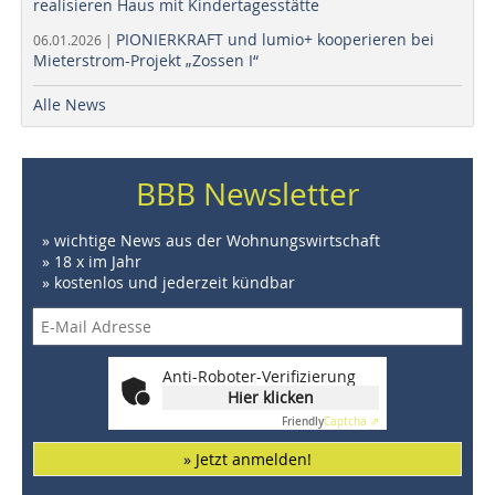
realisieren Haus mit Kindertagesstätte
PIONIERKRAFT und lumio+ kooperieren bei
06.01.2026 |
Mieterstrom-Projekt „Zossen I“
Alle News
BBB Newsletter
» wichtige News aus der Wohnungswirtschaft
» 18 x im Jahr
» kostenlos und jederzeit kündbar
Anti-Roboter-Verifizierung
Hier klicken
Friendly
Captcha ⇗
» Jetzt anmelden!