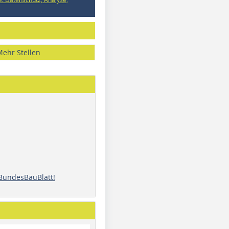
Mehr Stellen
 BundesBauBlatt!