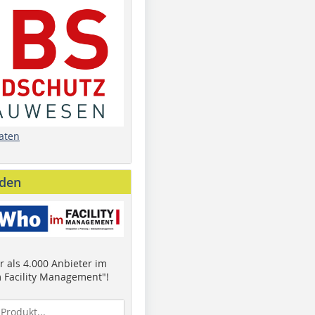
aten
nden
 als 4.000 Anbieter im
 Facility Management"!