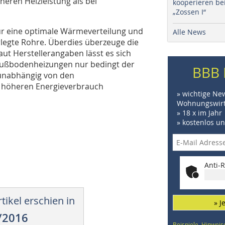
öheren Heizleistung als bei
kooperieren be
„Zossen I“
für eine optimale Wärmeverteilung und
Alle News
rlegte Rohre. Überdies überzeuge die
ut Herstellerangaben lässt es sich
en Fußbodenheizungen nur bedingt der
BBB 
 unabhängig von den
h höheren Energieverbrauch
» wichtige Ne
Wohnungswirt
» 18 x im Jahr
» kostenlos u
Anti-R
tikel erschien in
» J
/2016
Beispiele, Hinweis