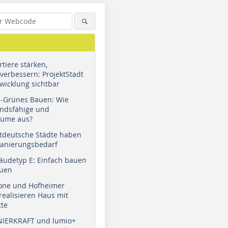
tiere stärken,
verbessern: ProjektStadt
wicklung sichtbar
u-Grünes Bauen: Wie
andsfähige und
äume aus?
tdeutsche Städte haben
Sanierungsbedarf
äudetyp E: Einfach bauen
auen
tone und Hofheimer
ealisieren Haus mit
tte
NIERKRAFT und lumio+