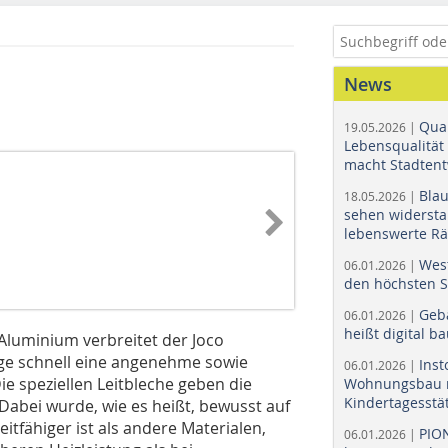
News
Quar
19.05.2026 |
Lebensqualität 
macht Stadtent
Bla
18.05.2026 |
sehen widerst
lebenswerte R
Wes
06.01.2026 |
den höchsten 
Geb
06.01.2026 |
heißt digital b
Aluminium verbreitet der Joco
ge schnell eine angenehme sowie
Ins
06.01.2026 |
 speziellen Leitbleche geben die
Wohnungsbau r
Kindertagesstä
bei wurde, wie es heißt, be­­wusst auf
eitfähiger ist als andere Materialen,
PIO
06.01.2026 |