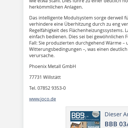
wie etwa Stahl. Dies führe zu einer deutlich h
herkömmlichen Anlagen.
Das intelligente Modulsystem sorge derweil 
verhindere eine Überhitzung durch zu eng ve
Regelfähigkeit des Flächenheizungssystems. La
einfach bedienen. Dies sei bei ge­­­­­wöhnlich
Fall: Sie produzierten durchgehend Wärme –
Witterungsbedingungen –, was einen deutlic
verursache.
Phoenix Metall GmbH
77731 Willstätt
Tel. 07852 9353-0
www.joco.de
Dieser Ar
BBB 03