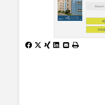
Ressort
A
Inha