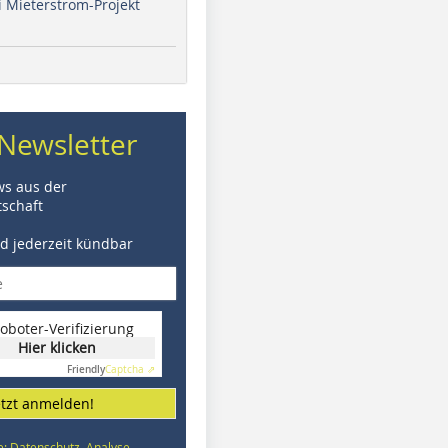
i Mieterstrom-Projekt
Newsletter
ws aus der
schaft
nd jederzeit kündbar
oboter-Verifizierung
Hier klicken
Friendly
Captcha ⇗
etzt anmelden!
e: Datenschutz, Analyse,