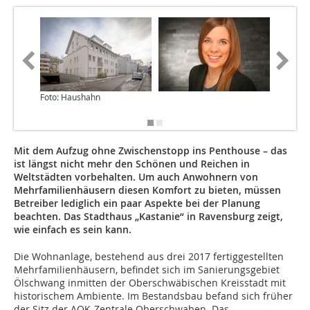
Foto: Haushahn
Foto: H
Mit dem Aufzug ohne Zwischenstopp ins Penthouse – das
ist längst nicht mehr den Schönen und Reichen in
Weltstädten vorbehalten. Um auch Anwohnern von
Mehrfamilienhäusern diesen Komfort zu bieten, müssen
Betreiber lediglich ein paar Aspekte bei der Planung
beachten. Das Stadthaus „Kastanie“ in Ravensburg zeigt,
wie einfach es sein kann.
Die Wohnanlage, bestehend aus drei 2017 fertiggestellten
Mehrfamilienhäusern, befindet sich im Sanierungsgebiet
Ölschwang inmitten der Oberschwäbischen Kreisstadt mit
historischem Ambiente. Im Bestandsbau befand sich früher
der Sitz der AOK-Zentrale Oberschwaben. Das