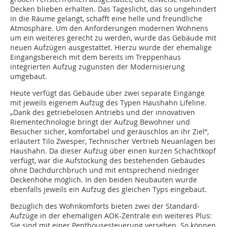
Decken blieben erhalten. Das Tageslicht, das so ungehindert
in die Räume gelangt, schafft eine helle und freundliche
Atmosphäre. Um den Anforderungen modernen Wohnens
um ein weiteres gerecht zu werden, wurde das Gebäude mit
neuen Aufzügen ausgestattet. Hierzu wurde der ehemalige
Eingangsbereich mit dem bereits im Treppenhaus
integrierten Aufzug zugunsten der Modernisierung
umgebaut.
Heute verfügt das Gebäude über zwei separate Eingänge
mit jeweils eigenem Aufzug des Typen Haushahn Lifeline.
„Dank des getriebelosen Antriebs und der innovativen
Riementechnologie bringt der Aufzug Bewohner und
Besucher sicher, komfortabel und geräuschlos an ihr Ziel“,
erläutert Tilo Zwesper, Technischer Vertrieb Neuanlagen bei
Haushahn. Da dieser Aufzug über einen kurzen Schachtkopf
verfügt, war die Aufstockung des bestehenden Gebäudes
ohne Dachdurchbruch und mit entsprechend niedriger
Deckenhöhe möglich. In den beiden Neubauten wurde
ebenfalls jeweils ein Aufzug des gleichen Typs eingebaut.
Bezüglich des Wohnkomforts bieten zwei der Standard-
Aufzüge in der ehemaligen AOK-Zentrale ein weiteres Plus:
Sie sind mit einer Penthousesteuerung versehen. So können