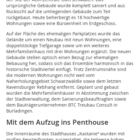
ursprüngliche Gebäude wurde komplett saniert und aus
Rücksicht auf die umliegenden Gebäude zum Teil
rückgebaut. Heute beherbergt es 18 hochwertige
Wohnungen sowie eine Büroeinheit im Erdgeschoss.
Auf der Fläche des ehemaligen Parkplatzes wurde das
Gelände um einen Neubau mit neun Wohnungen, eine
doppelstöckige Tiefgarage sowie um ein weiteres
Mehrfamilienhaus mit drei Wohnungen ergänzt. Die neuen
Gebäude stellen optisch einen Bezug zur ehemaligen
Bebauung her, sodass sich das Ensemble harmonisch in das
historische Stadtviertel einfügt. Trotz Zentrumsnähe sind
die modernen Wohnungen nicht weit vom
Naherholungsgebiet Schwarzwäldle sowie dem letzten
Ravensburger Rebhang entfernt. Geplant und gebaut
wurden die Mehrfamilienhäuser in Abstimmung zwischen
der Stadtverwaltung, dem Sanierungsbeauftragten sowie
dem Bauträgerunternehmen BTC Treubau Consult in
Burladingen.
Mit dem Aufzug ins Penthouse
Die Innenräume des Stadthauses „Kastanie“ wurden mit
großen Fensterfronten ausgestattet, die teilweise hohen