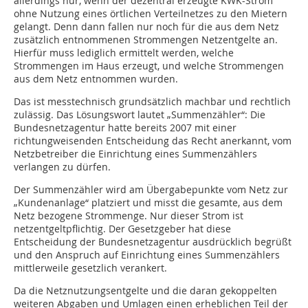
allerdings nur, wenn der dezentral erzeugte KWK-Strom
ohne Nutzung eines örtlichen Verteilnetzes zu den Mietern
gelangt. Denn dann fallen nur noch für die aus dem Netz
zusätzlich entnommenen Strommengen Netzentgelte an.
Hierfür muss lediglich ermittelt werden, welche
Strommengen im Haus erzeugt, und welche Strommengen
aus dem Netz entnommen wurden.
Das ist messtechnisch grundsätzlich machbar und rechtlich
zulässig. Das Lösungswort lautet „Summenzähler“: Die
Bundesnetzagentur hatte bereits 2007 mit einer
richtungweisenden Entscheidung das Recht anerkannt, vom
Netzbetreiber die Einrichtung eines Summenzählers
verlangen zu dürfen.
Der Summenzähler wird am Übergabepunkte vom Netz zur
„Kundenanlage“ platziert und misst die gesamte, aus dem
Netz bezogene Strommenge. Nur dieser Strom ist
netzentgeltpflichtig. Der Gesetzgeber hat diese
Entscheidung der Bundesnetzagentur ausdrücklich begrüßt
und den Anspruch auf Einrichtung eines Summenzählers
mittlerweile gesetzlich verankert.
Da die Netznutzungsentgelte und die daran gekoppelten
weiteren Abgaben und Umlagen einen erheblichen Teil der