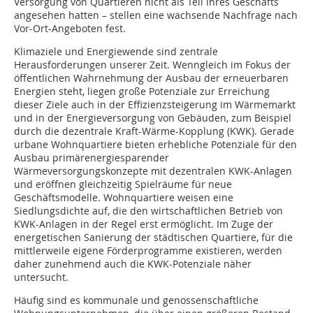
Versorgung von Quartieren nicht als Teil ihres Geschäfts
angesehen hatten – stellen eine wachsende Nachfrage nach
Vor-Ort-Angeboten fest.
Klimaziele und Energiewende sind zentrale
Herausforderungen unserer Zeit. Wenngleich im Fokus der
öffentlichen Wahrnehmung der Ausbau der erneuerbaren
Energien steht, liegen große Potenziale zur Erreichung
dieser Ziele auch in der Effizienzsteigerung im Wärmemarkt
und in der Energieversorgung von Gebäuden, zum Beispiel
durch die dezentrale Kraft-Wärme-Kopplung (KWK). Gerade
urbane Wohnquartiere bieten erhebliche Poten­ziale für den
Ausbau primärenergiesparender
Wärmeversorgungskonzepte mit dezen­tralen KWK-Anlagen
und eröffnen gleichzeitig Spielräume für neue
Geschäftsmodelle. Wohn­­quartiere weisen eine
Siedlungsdichte auf, die den wirtschaftlichen Betrieb von
KWK-Anlagen in der Regel erst ermöglicht. Im Zuge der
energetischen Sa­­nierung der städtischen Quartiere, für die
mittlerweile eigene Förderprogramme existieren, werden
daher zunehmend auch die KWK-Potenziale näher
untersucht.
Häufig sind es kommunale und genossenschaftliche