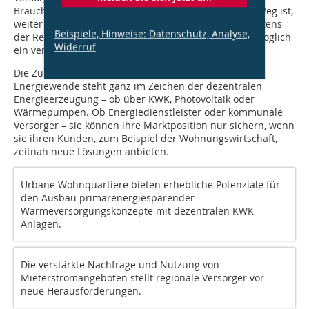
Brauchwasser) ein auf politischer Seite anerkannter Weg ist,
weiter Transparenz und Effizienz voranzubringen. Seitens
Beispiele, Hinweise: Datenschutz, Analyse,
der Regierung muss hierzu allerdings nun schnellstmöglich
Widerruf
ein verbindlicher Rechtsrahmen geschaffen werden.
Die Zukunft der Energiebranche und der Erfolg der
Energiewende steht ganz im Zeichen der dezentralen
Energieerzeugung – ob über KWK, Photovoltaik oder
Wärmepumpen. Ob Energiedienstleister oder kommunale
Versorger – sie können ihre Marktposition nur sichern, wenn
sie ihren Kunden, zum Beispiel der Wohnungswirtschaft,
zeitnah neue Lösungen anbieten.
Urbane Wohnquartiere bieten erhebliche Potenziale für
den Ausbau primärenergiesparender
Wärmeversorgungskonzepte mit dezentralen KWK-
Anlagen.
Die verstärkte Nachfrage und Nutzung von
Mieterstromangeboten stellt regionale Versorger vor
neue Herausforderungen.