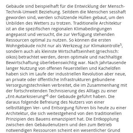
Gebäude sind beispielhaft für die Entwicklung der Mensch-
Technik-Umwelt Beziehung. Seitdem die Menschen sesshaft
geworden sind, werden schützende Hüllen gebaut, um den
Unbilden des Wetters zu trotzen. Traditionelle Architektur
ist an die spezifischen regionalen Klimabedingungen
angepasst und versucht, die zur Verfügung stehenden
Ressourcen optimal zu nutzen. So können die ersten
5
Wohngebäude nicht nur als Werkzeug zur Klimakontrolle
,
sondern auch als kleinste Wirtschaftseinheit (griechisch:
oikos) betrachtet werden, deren optimale und nachhaltige
Bewirtschaftung überlebenswichtig war. Nach Jahrtausende
langer Nutzung von offenen Feuerstellen und Kachelöfen
haben sich im Laufe der industriellen Revolution aber neue,
an private oder öffentliche Infrastrukturen gebundene
Versorgungstechniken verbreitet, die im Zusammenhang mit
der fortschreitenden Technisierung des Alltags zu einer
6
„Ent-Autarkisierung“
der Gebäude geführt haben. Die
daraus folgende Befreiung des Nutzers von einer
selbsttätigen Ver- und Entsorgung führen bis heute zu einer
Architektur, die sich weitestgehend von den traditionellen
Prinzipien des Bauens emanzipiert hat. Die Entkopplung
zwischen den Gebäudenutzern und den zum Betrieb
notwendigen Ressourcen scheint ein wesentlicher Grund