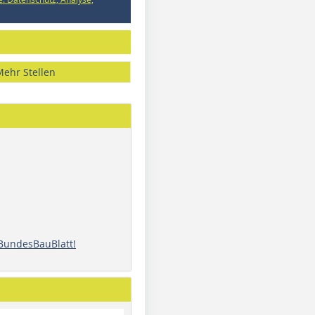
Mehr Stellen
 BundesBauBlatt!