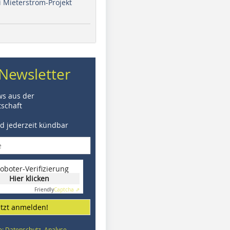
i Mieterstrom-Projekt
Newsletter
ws aus der
schaft
nd jederzeit kündbar
oboter-Verifizierung
Hier klicken
Friendly
Captcha ⇗
etzt anmelden!
e: Datenschutz, Analyse,