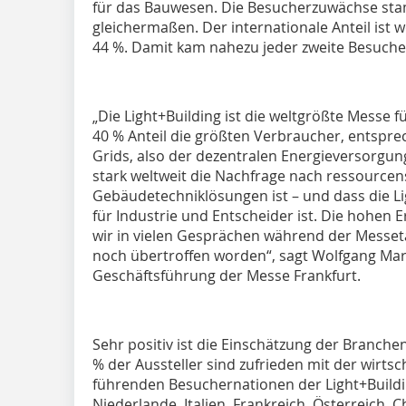
für das Bauwesen. Die Besucherzuwächse st
gleichermaßen. Der internationale Anteil ist we
44 %. Damit kam nahezu jeder zweite Besuch
„Die Light+Building ist die weltgrößte Messe f
40 % Anteil die größten Verbraucher, entsprec
Grids, also der dezentralen Energieversorgung
stark weltweit die Nachfrage nach ressource
Gebäudetechniklösungen ist – und dass die L
für Industrie und Entscheider ist. Die hohen
wir in vielen Gesprächen während der Messe
noch übertroffen worden“, sagt Wolfgang Marz
Geschäftsführung der Messe Frankfurt.
Sehr positiv ist die Einschätzung der Branch
% der Aussteller sind zufrieden mit der wirtsc
führenden Besuchernationen der Light+Buildi
Niederlande, Italien, Frankreich, Österreich, 