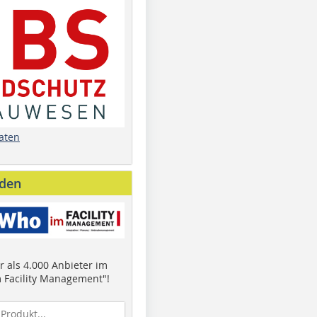
aten
nden
 als 4.000 Anbieter im
 Facility Management"!