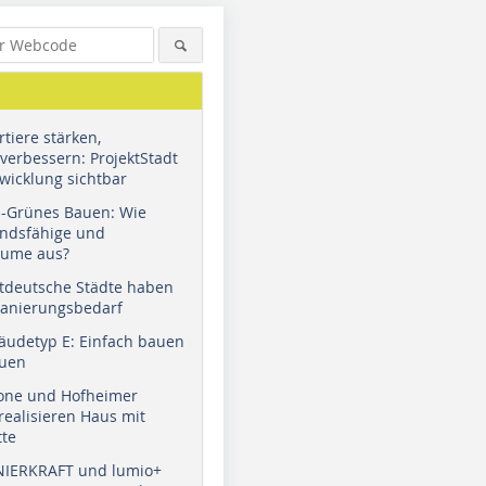
tiere stärken,
verbessern: ProjektStadt
wicklung sichtbar
u-Grünes Bauen: Wie
andsfähige und
äume aus?
tdeutsche Städte haben
Sanierungsbedarf
äudetyp E: Einfach bauen
auen
tone und Hofheimer
ealisieren Haus mit
tte
NIERKRAFT und lumio+