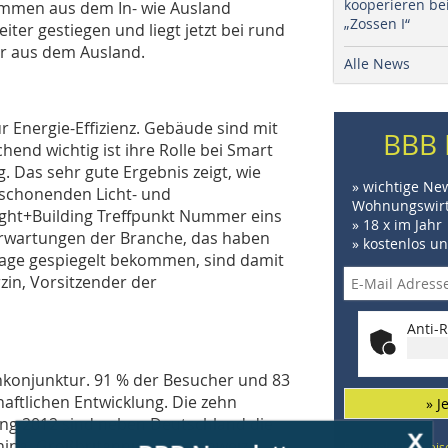
kooperieren be
ammen aus dem In- wie Ausland
„Zossen I“
iter gestiegen und liegt jetzt bei rund
er aus dem Ausland.
Alle News
ür Energie-Effizienz. Gebäude sind mit
BBB 
hend wichtig ist ihre Rolle bei Smart
. Das sehr gute Ergebnis zeigt, wie
» wichtige Ne
nschonenden Licht- und
Wohnungswirt
ight+Building Treffpunkt Nummer eins
» 18 x im Jahr
 Erwartungen der Branche, das haben
» kostenlos u
tage gespiegelt bekommen, sind damit
in, Vorsitzender der
Anti-R
enkonjunktur. 91 % der Besucher und 83
haftlichen Entwicklung. Die zehn
» J
x
ng 2012 sind neben Deutschland die
BBB Newsletter
China, Großbritannien, die Schweiz,
Beispiele, Hinweis