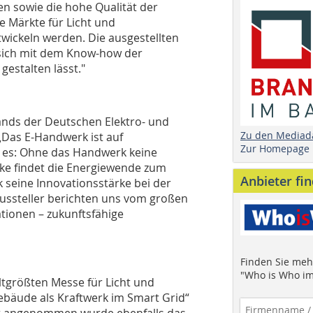
len sowie die hohe Qualität der
e Märkte für Licht und
wickeln werden. Die ausgestellten
 sich mit dem Know-how der
gestalten lässt."
ands der Deutschen Elektro- und
Zu den Mediad
Das E-Handwerk ist auf
Zur Homepage
gt es: Ohne das Handwerk keine
ke findet die Energiewende zum
Anbieter fi
 seine Innovationsstärke bei der
Aussteller berichten uns vom großen
ationen – zukunftsfähige
Finden Sie mehr
"Who is Who im
tgrößten Messe für Licht und
bäude als Kraftwerk im Smart Grid“
t angenommen wurde ebenfalls das