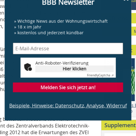
Widerruf
Zuwächse verbuchten die Regionen
n wie Indien, Südkorea und Japan. Die
BBB Jobs
» Wichtige News aus der Wohnungswirtschaft
ändert mit den Hauptgruppen
» 18 x im Jahr
n, Lichtplaner und Ingenieure.
» kostenlos und jederzeit kündbar
 für den Licht- und/oder
Abo + Heft
 mit dem Messeangebot zufrieden. Die
Anti-Roboter-Verifizierung
ei Tage. Die Bewertungen der
Hier klicken
 86 % der Anbieter sehen ihre
Friendly
Captcha ⇗
 Welt hoben insbesondere die hohe
dungskompetenz, die Internationalität
Melden Sie sich jetzt an!
chung der relevanten Zielgruppen
Beispiele, Hinweise: Datenschutz, Analyse, Widerruf
Testen Sie das
Zum Aboshop
ng bewerten Industrie wie Handwerk
Supplement
ent des Zentralverbands Elektrotechnik-
lding 2012 hat die Erwartungen des ZVEI