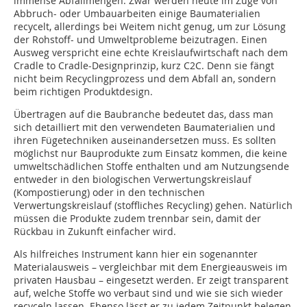
immense Abfallmengen. Zwar werden heute im Zuge von
Abbruch- oder Umbauarbeiten einige Baumaterialien
recycelt, allerdings bei Weitem nicht genug, um zur Lösung
der Rohstoff- und Umweltprobleme beizutragen. Einen
Ausweg verspricht eine echte Kreislaufwirtschaft nach dem
Cradle to Cradle-Designprinzip, kurz C2C. Denn sie fängt
nicht beim Recyclingprozess und dem Abfall an, sondern
beim richtigen Produktdesign.
Übertragen auf die Baubranche bedeutet das, dass man
sich detailliert mit den verwendeten Baumaterialien und
ihren Fügetechniken auseinandersetzen muss. Es sollten
möglichst nur Bauprodukte zum Einsatz kommen, die keine
umweltschädlichen Stoffe enthalten und am Nutzungsende
entweder in den biologischen Verwertungskreislauf
(Kompostierung) oder in den technischen
Verwertungskreislauf (stoffliches Recycling) gehen. Natürlich
müssen die Produkte zudem trennbar sein, damit der
Rückbau in Zukunft einfacher wird.
Als hilfreiches Instrument kann hier ein sogenannter
Materialausweis – vergleichbar mit dem Energieausweis im
privaten Hausbau – eingesetzt werden. Er zeigt transparent
auf, welche Stoffe wo verbaut sind und wie sie sich wieder
recyceln lassen. Ebenso lässt er zu jedem Zeitpunkt belegen,