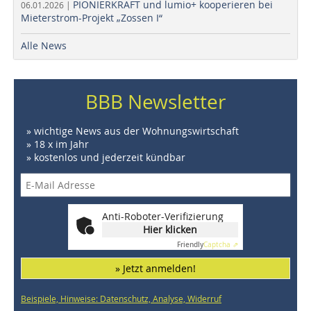
PIONIERKRAFT und lumio+ kooperieren bei
06.01.2026 |
Mieterstrom-Projekt „Zossen I“
Alle News
BBB Newsletter
» wichtige News aus der Wohnungswirtschaft
» 18 x im Jahr
» kostenlos und jederzeit kündbar
Anti-Roboter-Verifizierung
Hier klicken
Friendly
Captcha ⇗
» Jetzt anmelden!
Beispiele, Hinweise: Datenschutz, Analyse, Widerruf