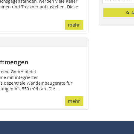
auchsgegenständen, werden viele Keller
inen und Trockner aufzustellen. Diese
A
mehr
uftmengen
steme GmbH bietet
e mit integrierter
 dezentrale Wandeinbaugeräte für
tungen bis 550 m³/h an. Die...
mehr