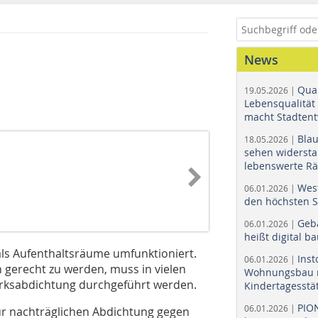
News
Quar
19.05.2026 |
Lebensqualität 
macht Stadtent
Bla
18.05.2026 |
sehen widerst
lebenswerte R
Wes
06.01.2026 |
den höchsten 
Geb
06.01.2026 |
heißt digital b
s Aufenthaltsräume umfunktioniert.
Ins
06.01.2026 |
gerecht zu werden, muss in vielen
Wohnungsbau r
erksabdichtung durchgeführt werden.
Kindertagesstä
PIO
06.01.2026 |
ur nachträg­lichen Ab­­dichtung gegen