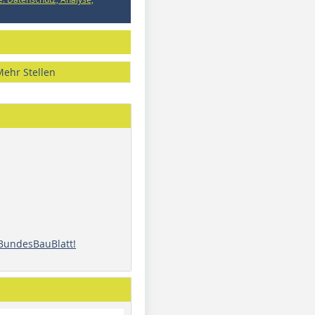
Mehr Stellen
 BundesBauBlatt!