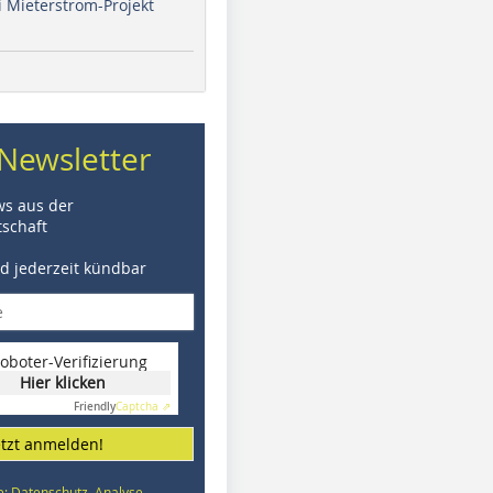
i Mieterstrom-Projekt
Newsletter
ws aus der
schaft
nd jederzeit kündbar
oboter-Verifizierung
Hier klicken
Friendly
Captcha ⇗
etzt anmelden!
e: Datenschutz, Analyse,