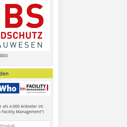
aten
nden
 als 4.000 Anbieter im
 Facility Management"!