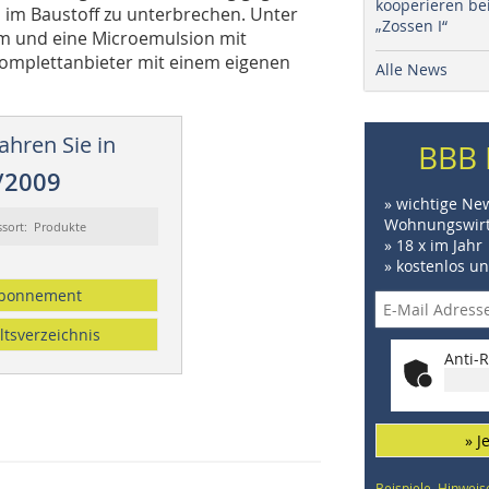
kooperieren be
en im Baustoff zu unterbrechen. Unter
„Zossen I“
im und eine Microemulsion mit
 Komplettanbieter mit einem eigenen
Alle News
ahren Sie in
BBB 
/2009
» wichtige Ne
Wohnungswirt
ssort: Produkte
» 18 x im Jahr
» kostenlos u
bonnement
ltsverzeichnis
Anti-R
» J
Beispiele, Hinweis