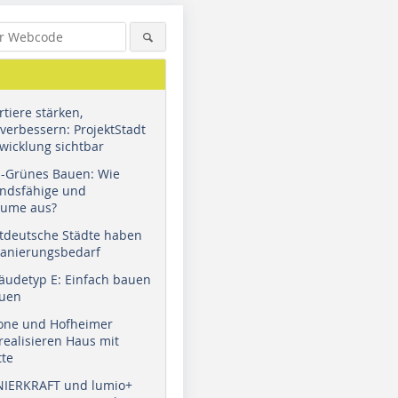
tiere stärken,
verbessern: ProjektStadt
wicklung sichtbar
u-Grünes Bauen: Wie
andsfähige und
äume aus?
tdeutsche Städte haben
Sanierungsbedarf
äudetyp E: Einfach bauen
auen
tone und Hofheimer
ealisieren Haus mit
tte
NIERKRAFT und lumio+