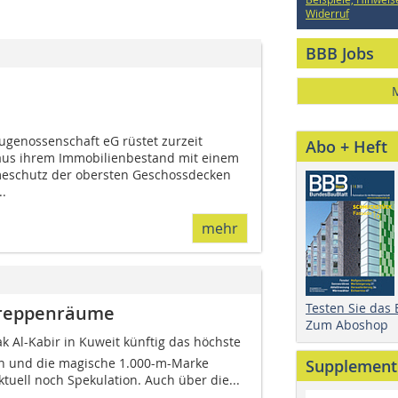
Widerruf
BBB Jobs
ugenossenschaft eG rüstet zurzeit
Abo + Heft
aus ihrem Immobilienbestand mit einem
eschutz der obersten Geschossdecken
.
mehr
Testen Sie das
streppenräume
Zum Aboshop
 Al-Kabir in Kuweit künftig das höchste
n und die magische 1.000-m-Marke
Supplement
ktuell noch Spekulation. Auch über die...