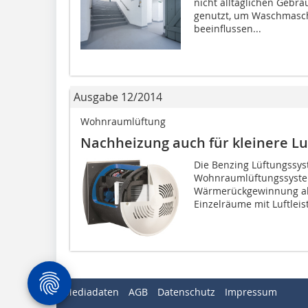
nicht alltäglichen Gebr
genutzt, um Waschmasch
beeinflussen...
Ausgabe 12/2014
Wohnraumlüftung
Nachheizung auch für kleinere L
Die Benzing Lüftungssy
Wohnraumlüftungssystem
Wärmerückgewinnung als
Einzelräume mit Luftleis
Mediadaten
AGB
Datenschutz
Impressum