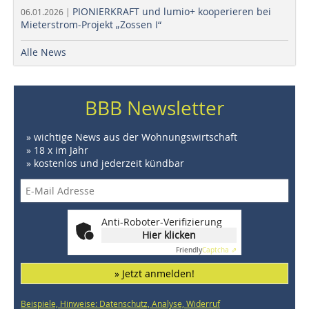
PIONIERKRAFT und lumio+ kooperieren bei
06.01.2026 |
Mieterstrom-Projekt „Zossen I“
Alle News
BBB Newsletter
» wichtige News aus der Wohnungswirtschaft
» 18 x im Jahr
» kostenlos und jederzeit kündbar
Anti-Roboter-Verifizierung
Hier klicken
Friendly
Captcha ⇗
» Jetzt anmelden!
Beispiele, Hinweise: Datenschutz, Analyse, Widerruf