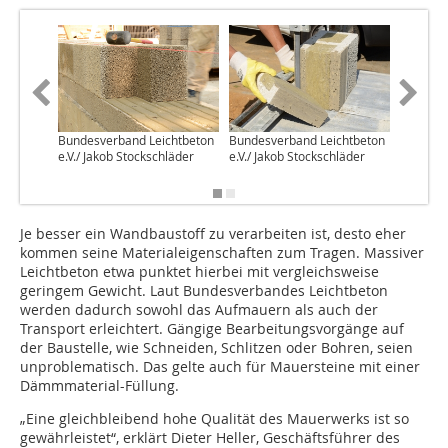
Bundesverband Leichtbeton
Bundesverband Leichtbeton
Bundesv
e.V./ Jakob Stockschläder
e.V./ Jakob Stockschläder
e.V./ Th
Wandel
Je besser ein Wandbaustoff zu verarbeiten ist, desto eher
kommen seine Materialeigenschaften zum Tragen. Massiver
Leichtbeton etwa punktet hierbei mit vergleichsweise
geringem Gewicht. Laut Bundesverbandes Leichtbeton
werden dadurch sowohl das Aufmauern als auch der
Transport erleichtert. Gängige Be­­arbeitungsvorgänge auf
der Baustelle, wie Schneiden, Schlitzen oder Bohren, seien
unproblematisch. Das gelte auch für Mauersteine mit einer
Dämmmaterial-Füllung.
„Eine gleichbleibend hohe Qualität des Mauerwerks ist so
ge­­währleistet“, erklärt Dieter Heller, Geschäftsführer des