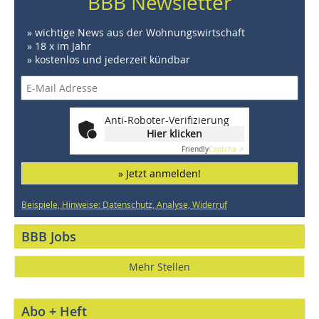
BBB Newsletter
» wichtige News aus der Wohnungswirtschaft
» 18 x im Jahr
» kostenlos und jederzeit kündbar
Anti-Roboter-Verifizierung
Hier klicken
Friendly
Captcha ⇗
» Jetzt anmelden!
Beispiele, Hinweise: Datenschutz, Analyse, Widerruf
BBB Jobs
Mehr Stellen
Abo + Heft