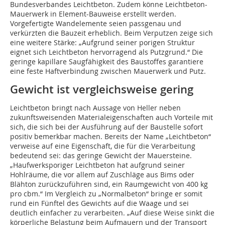
Bundesverbandes Leichtbeton. Zudem könne Leichtbeton-
Mauerwerk in Element-Bauweise erstellt werden.
Vorgefertigte Wandelemente seien passgenau und
verkürzten die Bauzeit erheblich. Beim Verputzen zeige sich
eine weitere Stärke: „Aufgrund seiner porigen Struktur
eignet sich Leichtbeton hervorragend als Putzgrund.“ Die
geringe kapillare Saugfähigkeit des Baustoffes garantiere
eine feste Haftverbindung zwischen Mauerwerk und Putz.
Gewicht ist vergleichsweise gering
Leichtbeton bringt nach Aussage von Heller neben
zukunftsweisenden Materialeigenschaften auch Vorteile mit
sich, die sich bei der Ausführung auf der Baustelle sofort
positiv bemerkbar machen. Bereits der Name „Leichtbeton“
verweise auf eine Eigenschaft, die für die Verarbeitung
bedeutend sei: das geringe Gewicht der Mauersteine.
„Haufwerksporiger Leichtbeton hat aufgrund seiner
Hohlräume, die vor allem auf Zuschläge aus Bims oder
Blähton zurückzuführen sind, ein Raumgewicht von 400 kg
pro cbm.“ Im Vergleich zu „Normalbeton“ bringe er somit
rund ein Fünftel des Gewichts auf die Waage und sei
deutlich einfacher zu verarbeiten. „Auf diese Weise sinkt die
körperliche Belastung beim Aufmauern und der Transport