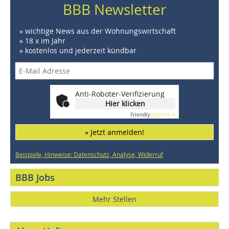
BBB Newsletter
» wichtige News aus der Wohnungswirtschaft
» 18 x im Jahr
» kostenlos und jederzeit kündbar
Anti-Roboter-Verifizierung
Hier klicken
Friendly
Captcha ⇗
» Jetzt anmelden!
Beispiele, Hinweise: Datenschutz, Analyse, Widerruf
BBB Jobs
Mehr Stellen