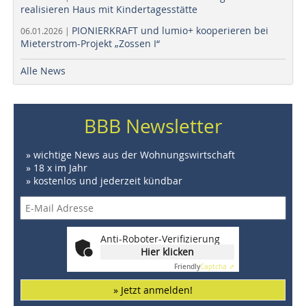
realisieren Haus mit Kindertagesstätte
PIONIERKRAFT und lumio+ kooperieren bei
06.01.2026 |
Mieterstrom-Projekt „Zossen I“
Alle News
BBB Newsletter
» wichtige News aus der Wohnungswirtschaft
» 18 x im Jahr
» kostenlos und jederzeit kündbar
Anti-Roboter-Verifizierung
Hier klicken
Friendly
Captcha ⇗
» Jetzt anmelden!