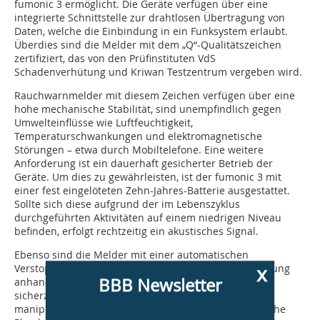
fumonic 3 ermöglicht. Die Geräte verfügen über eine
integrierte Schnittstelle zur drahtlosen Übertragung von
Daten, welche die Einbindung in ein Funksystem erlaubt.
Überdies sind die Melder mit dem „Q“-Qualitätszeichen
zertifiziert, das von den Prüfinstituten VdS
Schadenverhütung und Kriwan Testzentrum vergeben wird.
Rauchwarnmelder mit diesem Zeichen verfügen über eine
hohe mechanische Stabilität, sind unempfindlich gegen
Umwelteinflüsse wie Luftfeuchtigkeit,
Temperaturschwankungen und elektromagnetische
Störungen – etwa durch Mobiltelefone. Eine weitere
Anforderung ist ein dauerhaft gesicherter Betrieb der
Geräte. Um dies zu gewährleisten, ist der fumonic 3 mit
einer fest eingelöteten Zehn-Jahres-Batterie ausgestattet.
Sollte sich diese aufgrund der im Lebenszyklus
durchgeführten Aktivitäten auf einem niedrigen Niveau
befinden, erfolgt rechtzeitig ein akustisches Signal.
Ebenso sind die Melder mit einer auto­matischen
x
Verstopfungserkennung ausgestattet, die Verschmutzung
BBB Newsletter
anhand der Luftzirkulation im Gerät feststellt. Um
sicherzustellen, dass die Rauchwarnmelder nicht
manipuliert werden, sind diese durch eine mechanische