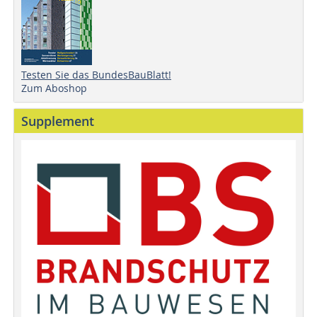
Testen Sie das BundesBauBlatt!
Zum Aboshop
Supplement