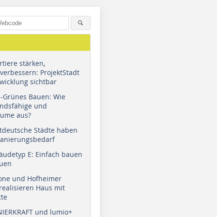
tiere stärken,
verbessern: ProjektStadt
wicklung sichtbar
u-Grünes Bauen: Wie
andsfähige und
äume aus?
tdeutsche Städte haben
Sanierungsbedarf
äudetyp E: Einfach bauen
auen
tone und Hofheimer
ealisieren Haus mit
tte
NIERKRAFT und lumio+