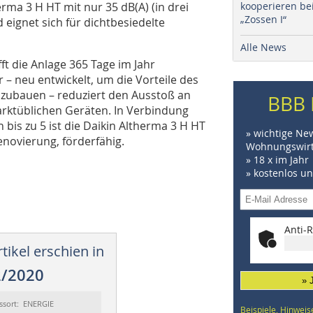
herma 3 H HT mit nur 35 dB(A) (in drei
kooperieren be
„Zossen I“
ignet sich für dichtbesiedelte
Alle News
t die Anlage 365 Tage im Jahr
 – neu entwickelt, um die Vorteile des
szubauen – reduziert den Ausstoß an
BBB 
rktüblichen Geräten. In Verbindung
bis zu 5 ist die Daikin Altherma 3 H HT
» wichtige Ne
novierung, förderfähig.
Wohnungswirt
» 18 x im Jahr
» kostenlos u
Anti-R
tikel erschien in
2/2020
» 
ssort: ENERGIE
Beispiele, Hinweis