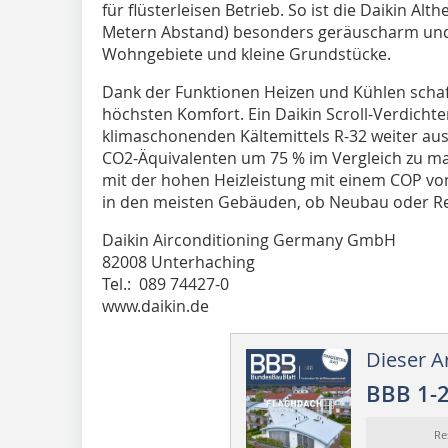
für flüsterleisen Betrieb. So ist die Daikin Alt
Metern Abstand) besonders geräuscharm und e
Wohngebiete und kleine Grundstücke.
Dank der Funktionen Heizen und Kühlen schaff
höchsten Komfort. Ein Daikin Scroll-Verdichter
klimaschonenden Kältemittels R-32 weiter au
CO2-Äquivalenten um 75 % im Vergleich zu ma
mit der hohen Heizleistung mit einem COP von 
in den meisten Gebäuden, ob Neubau oder Re
Daikin Airconditioning Germany GmbH
82008 Unterhaching
Tel.: 089 74427-0
www.daikin.de
Dieser Ar
BBB 1-
Re