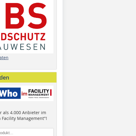
aten
nden
 als 4.000 Anbieter im
 Facility Management"!