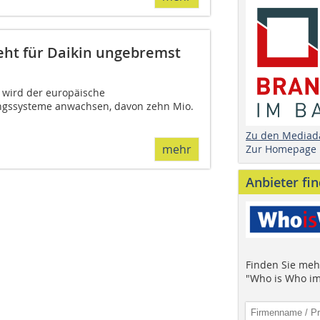
t für Daikin ungebremst
 wird der europäische
ngssysteme anwachsen, davon zehn Mio.
.
Zu den Mediad
mehr
Zur Homepage
Anbieter fi
Finden Sie mehr
"Who is Who im