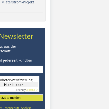
i Mieterstrom-Projekt
Newsletter
ws aus der
schaft
nd jederzeit kündbar
oboter-Verifizierung
Hier klicken
Friendly
Captcha ⇗
Jetzt anmelden!
e: Datenschutz, Analyse,