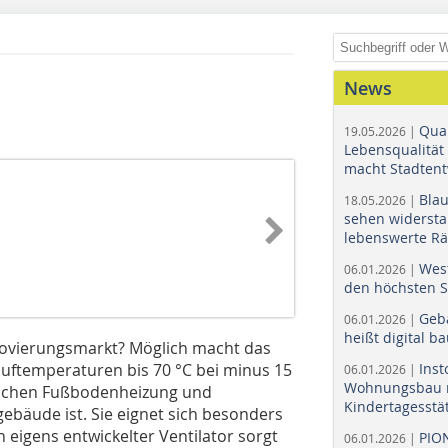
News
Quar
19.05.2026 |
Lebensqualität 
macht Stadtent
Bla
18.05.2026 |
sehen widerst
lebenswerte R
Wes
06.01.2026 |
den höchsten 
Geb
06.01.2026 |
heißt digital b
ovierungsmarkt? Möglich macht das
auftemperaturen bis 70 °C bei minus 15
Ins
06.01.2026 |
Wohnungsbau r
ischen Fußbodenheizung und
Kindertagesstä
ebäude ist. Sie eignet sich besonders
 eigens entwickelter Ventilator sorgt
PIO
06.01.2026 |