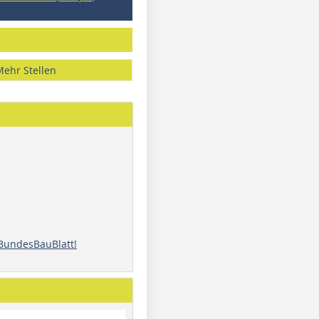
Mehr Stellen
 BundesBauBlatt!