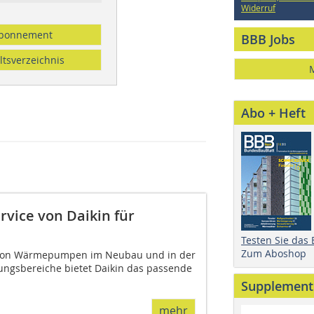
Widerruf
bonnement
BBB Jobs
ltsverzeichnis
Abo + Heft
rvice von Daikin für
Testen Sie das
Zum Aboshop
u von Wärmepumpen im Neubau und in der
ungsbereiche bietet Daikin das passende
Supplement
mehr